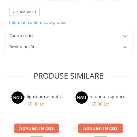
dacă este văzut ca o divergență generală la intersecția a doua
istorii mondiale discordante».” San Francisco Chronicle
VEZI MAI MULT
Informatii conformitate produs
Caracteristici
Review-uri
(0)
PRODUSE SIMILARE
Galeria figurilor de piatră
Spion în două regimuri
NOU
NOU
65,00 Lei
65,00 Lei
ADAUGA IN COS
ADAUGA IN COS