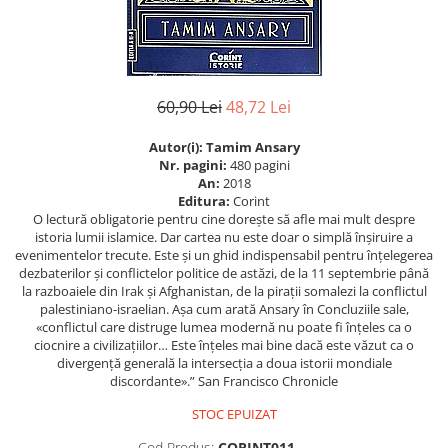
Istorie
Istorie/Critica
Jurnale/Memorii
60,90 Lei
48,72 Lei
Manuale scolare/Cursuri
Medicină
Autor(i):
Tamim Ansary
Nr. pagini:
480 pagini
Poezie
An:
2018
Editura:
Corint
Politică/Geopolitică
O lectură obligatorie pentru cine dorește să afle mai mult despre
istoria lumii islamice. Dar cartea nu este doar o simplă înșiruire a
Proză
evenimentelor trecute. Este și un ghid indispensabil pentru înțelegerea
Psihologie
dezbaterilor și conflictelor politice de astăzi, de la 11 septembrie până
la razboaiele din Irak și Afghanistan, de la pirații somalezi la conflictul
Sociologie
palestiniano-israelian. Așa cum arată Ansary în Concluziile sale,
«conflictul care distruge lumea modernă nu poate fi înțeles ca o
Spiritualitate/Ezoterism
ciocnire a civilizațiilor… Este înțeles mai bine dacă este văzut ca o
Sport
divergență generală la intersecția a doua istorii mondiale
discordante».” San Francisco Chronicle
Stiinte/Educatie
STOC EPUIZAT
Cod Produs:
CORINT011