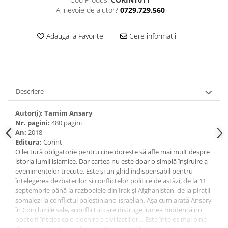
Ai nevoie de ajutor?
0729.729.560
Adauga la Favorite
Cere informatii
Descriere
Autor(i):
Tamim Ansary
Nr. pagini:
480 pagini
An:
2018
Editura:
Corint
O lectură obligatorie pentru cine dorește să afle mai mult despre
istoria lumii islamice. Dar cartea nu este doar o simplă înșiruire a
evenimentelor trecute. Este și un ghid indispensabil pentru
înțelegerea dezbaterilor și conflictelor politice de astăzi, de la 11
septembrie până la razboaiele din Irak și Afghanistan, de la pirații
somalezi la conflictul palestiniano-israelian. Așa cum arată Ansary
în Concluziile sale, «conflictul care distruge lumea modernă nu
poate fi înțeles ca o ciocnire a civilizațiilor… Este înțeles mai bine