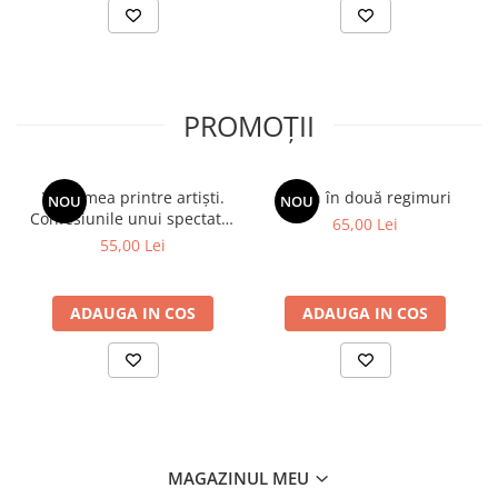
PROMOȚII
Viața mea printre artiști.
Spion în două regimuri
NOU
NOU
Confesiunile unui spectator
65,00 Lei
fidel
55,00 Lei
ADAUGA IN COS
ADAUGA IN COS
MAGAZINUL MEU