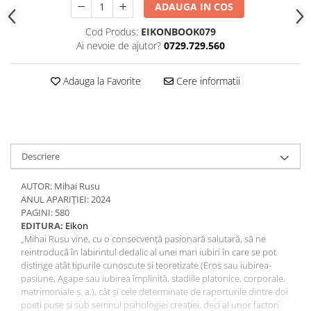
ADAUGA IN COS
Cod Produs:
EIKONBOOK079
Ai nevoie de ajutor?
0729.729.560
Adauga la Favorite
Cere informatii
Descriere
AUTOR: Mihai Rusu
ANUL APARIȚIEI: 2024
PAGINI: 580
EDITURA:
Eikon
„Mihai Rusu vine, cu o consecvență pasionară salutară, să ne
reintroducă în labirintul dedalic al unei mari iubiri în care se pot
distinge atât tipurile cunoscute și teoretizate (Eros sau iubirea-
pasiune, Agape sau iubirea împlinită, stadiile platonice, corporale,
matrimoniale ș. a.), cât și cele determinate de raporturile dintre doi
poeți puse și sub semnul psihologiei creației, deci al unor factori