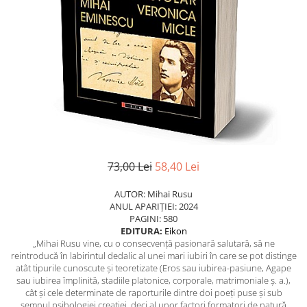
Eseistica
Filosofie
Gastronomie
Hobby
Istorie
Istorie/Critica
Jurnale/Memorii
Manuale scolare/Cursuri
73,00 Lei
58,40 Lei
Medicină
AUTOR: Mihai Rusu
Poezie
ANUL APARIȚIEI: 2024
PAGINI: 580
Politică/Geopolitică
EDITURA:
Eikon
„Mihai Rusu vine, cu o consecvență pasionară salutară, să ne
Proză
reintroducă în labirintul dedalic al unei mari iubiri în care se pot distinge
atât tipurile cunoscute și teoretizate (Eros sau iubirea-pasiune, Agape
Psihologie
sau iubirea împlinită, stadiile platonice, corporale, matrimoniale ș. a.),
Sociologie
cât și cele determinate de raporturile dintre doi poeți puse și sub
semnul psihologiei creației, deci al unor factori formatori de natură