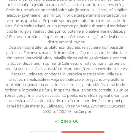
Spiritualitate/Ezoterism
intelectuală. În țesătura complexă a acestor raporturi se amestecă și
firele de urzeală ale prieteniei spirituale (în sensul lui Plato), afinităților
Sport
elective (goetheene), și similitudinilor de temperament de caracter, de
Stiinte/Educatie
viziune asupra lumii. Se poate spune, generalizând, că Veronica Micle
este ființa eminesciană, cu un program po(i)etic sub semnul modelator
Noutăți
tras la indigo și realizat, desigur, cu puterile ei creative mai modeste, și
că Eminescu urmărea, după propria mărturisire, o legătură ideală ca cea
Cărți
dintre Amor și Psyche.
Reviste
Deși de natură diferită, platonică, discretă, relativ ceremonioasă din
partea lui Eminescu, marcată de îndrăzneală și de elanuri de intimitate
Reviste
din partea Veronicăi Micle, relațiile dintre cei doi (epistolare și concret
afective) dezvăluie, în opinia lui Călinescu, o notă comună: „Și pentru
Capital
unul, și pentru celălalt, această corespondență era un exercițiu sufletesc
Evenimentul Istoric
necesar. Eminescu condensa în Veronica toate aspirațiunile sale
afective, nerealizabile în viața de toate zilele, pregătindu-܈și astfel și
Evenimentul istoric - editii
sublimându-și materia poeziilor sale erotice; pentru tânăra d-nă Micle –
electronice
scrisorile, întocmite pe furiș, în spaima de a spionată, constituiau un ce
romanțios și, în afară de aceasta, ca poetă, ea simțea negreșit o vanitate
ascunsă a se lăsa cântată și de a sta în corespondență cu un poet pe
care-l bănuia mare” (G. Călinescu,
Viaаa lui Mihai Eminescu
, București,
2002, p. 173).", Mihai Cimpoi
2
IN STOC