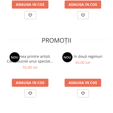
ADAUGA IN COS
ADAUGA IN COS
PROMOȚII
Viața mea printre artiști.
Spion în două regimuri
NOU
NOU
Confesiunile unui spectator
65,00 Lei
fidel
55,00 Lei
ADAUGA IN COS
ADAUGA IN COS