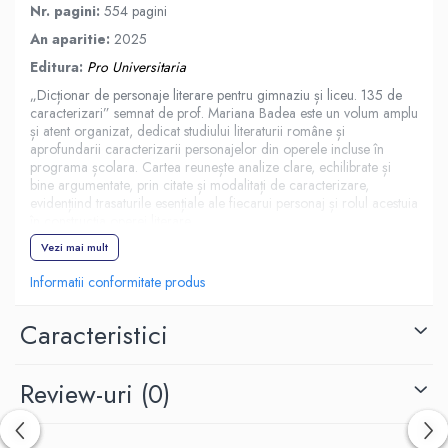
Nr. pagini:
554 pagini
An aparitie:
2025
Editura:
Pro Universitaria
„Dicționar de personaje literare pentru gimnaziu și liceu. 135 de
caracterizari”
semnat de prof. Mariana Badea este un volum amplu
și atent organizat, dedicat studiului literaturii române și
aprofundarii caracterizarii personajelor din operele incluse în
programa școlara. Cartea reunește analize clare, echilibrate și
bine argumentate, prin citate și modalitați de caracterizare,
evidențiind trasaturile esențiale ale fiecarui personaj și rolul acestuia
în construcția operei literare.
Prin rigoare, sensibilitate și profunzimea interpretarii, autoarea
Vezi mai mult
reda complexitatea universului epic și dramatic, oferind elevilor o
Informatii conformitate produs
perspectiva limpede asupra valorilor și mesajelor din literatura
româna. Volumul se impune ca un reper valoros pentru elevi și
profesori, conceput cu aceeași pasiune și finețe analitica ce
Caracteristici
definesc întreaga activitate a Marianei Badea.
Review-uri
(0)
„Sunt profesoara de cuvinte și bolnava de limba româna!” –
Mariana Badea