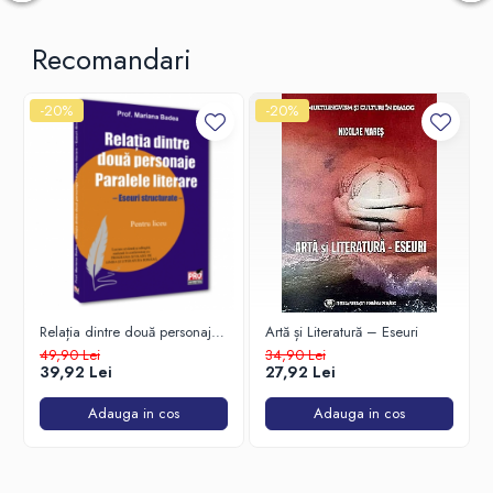
Recomandari
-20%
-20%
Relația dintre două personaje.
Artă și Literatură – Eseuri
Paralele literare - eseuri
49,90 Lei
34,90 Lei
structurate - pentru liceu
39,92 Lei
27,92 Lei
Adauga in cos
Adauga in cos