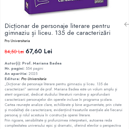
Istorie
Istorie/Critica
Dicționar de personaje literare pentru
Jurnale/Memorii
gimnaziu și liceu. 135 de caracterizări
Manuale scolare/Cursuri
Pro Universitaria
Medicină
67,60 Lei
Poezie
84,50 Lei
Politică/Geopolitică
Autor(i): Prof. Mariana Badea
Nr. pagini:
554 pagini
Proză
An aparitie:
2025
Psihologie
Editura:
Pro Universitaria
„Dicționar de personaje literare pentru gimnaziu și liceu. 135 de
Sociologie
caracterizari”
semnat de prof. Mariana Badea este un volum amplu și
atent organizat, dedicat studiului literaturii române și aprofundarii
Spiritualitate/Ezoterism
caracterizarii personajelor din operele incluse în programa școlara.
Sport
Cartea reunește analize clare, echilibrate și bine argumentate, prin citate
și modalitați de caracterizare, evidențiind trasaturile esențiale ale fiecarui
Stiinte/Educatie
personaj și rolul acestuia în construcția operei literare.
Prin rigoare, sensibilitate și profunzimea interpretarii, autoarea reda
complexitatea universului epic și dramatic, oferind elevilor o perspectiva