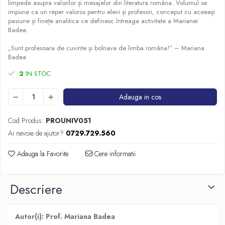
limpede asupra valorilor și mesajelor din literatura româna. Volumul se
impune ca un reper valoros pentru elevi și profesori, conceput cu aceeași
pasiune și finețe analitica ce definesc întreaga activitate a Marianei
Badea.
„Sunt profesoara de cuvinte și bolnava de limba româna!” – Mariana
Badea
2
IN STOC
Adauga in cos
Cod Produs:
PROUNIV051
Ai nevoie de ajutor?
0729.729.560
Adauga la Favorite
Cere informatii
Descriere
Autor(i): Prof. Mariana Badea