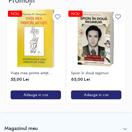
Promoții
NOU
NOU
Viața mea printre artiști.
Spion în două regimuri
Confesiunile unui spectator
55,00 Lei
65,00 Lei
fidel
Adauga in cos
Adauga in cos
Magazinul meu