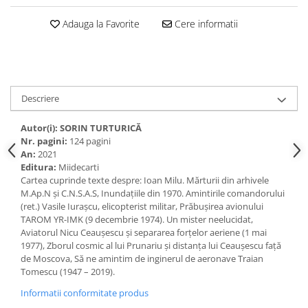
Adauga la Favorite
Cere informatii
Descriere
Autor(i):
SORIN TURTURICĂ
Nr. pagini:
124 pagini
An:
2021
Editura:
Miidecarti
Cartea cuprinde texte despre: Ioan Milu. Mărturii din arhivele
M.Ap.N și C.N.S.A.S, Inundațiile din 1970. Amintirile comandorului
(ret.) Vasile Iurașcu, elicopterist militar, Prăbușirea avionului
TAROM YR-IMK (9 decembrie 1974). Un mister neelucidat,
Aviatorul Nicu Ceaușescu și separarea forțelor aeriene (1 mai
1977), Zborul cosmic al lui Prunariu și distanța lui Ceaușescu față
de Moscova, Să ne amintim de inginerul de aeronave Traian
Tomescu (1947 – 2019).
Informatii conformitate produs