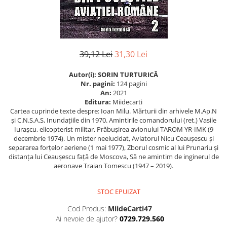
Istorie
Istorie/Critica
Jurnale/Memorii
39,12 Lei
31,30 Lei
Manuale scolare/Cursuri
Medicină
Autor(i):
SORIN TURTURICĂ
Nr. pagini:
124 pagini
Poezie
An:
2021
Editura:
Miidecarti
Politică/Geopolitică
Cartea cuprinde texte despre: Ioan Milu. Mărturii din arhivele M.Ap.N
și C.N.S.A.S, Inundațiile din 1970. Amintirile comandorului (ret.) Vasile
Proză
Iurașcu, elicopterist militar, Prăbușirea avionului TAROM YR-IMK (9
Psihologie
decembrie 1974). Un mister neelucidat, Aviatorul Nicu Ceaușescu și
separarea forțelor aeriene (1 mai 1977), Zborul cosmic al lui Prunariu și
Sociologie
distanța lui Ceaușescu față de Moscova, Să ne amintim de inginerul de
aeronave Traian Tomescu (1947 – 2019).
Spiritualitate/Ezoterism
Sport
STOC EPUIZAT
Stiinte/Educatie
Cod Produs:
MiideCarti47
Ai nevoie de ajutor?
0729.729.560