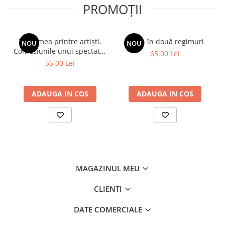
PROMOȚII
Viața mea printre artiști.
Spion în două regimuri
NOU
NOU
Confesiunile unui spectator
65,00 Lei
fidel
55,00 Lei
ADAUGA IN COS
ADAUGA IN COS
MAGAZINUL MEU
CLIENTI
DATE COMERCIALE