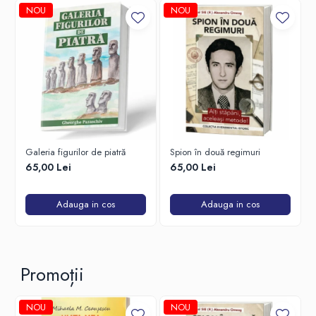
NOU
NOU
Galeria figurilor de piatră
Spion în două regimuri
65,00 Lei
65,00 Lei
Adauga in cos
Adauga in cos
Promoții
NOU
NOU