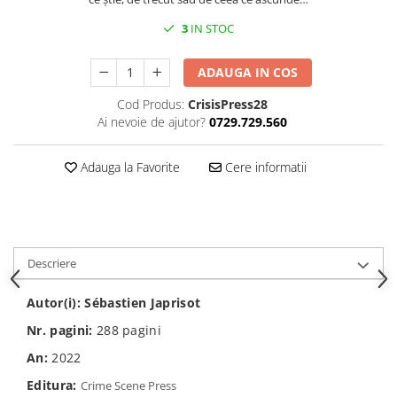
Spiritualitate/Ezoterism
3
IN STOC
Sport
Stiinte/Educatie
ADAUGA IN COS
Noutăți
Cod Produs:
CrisisPress28
Cărți
Ai nevoie de ajutor?
0729.729.560
Reviste
Reviste
Adauga la Favorite
Cere informatii
Capital
Evenimentul Istoric
Evenimentul istoric - editii
electronice
Descriere
Autor(i):
Sébastien Japrisot
Nr. pagini:
288
pagini
An:
2022
Editura:
Crime Scene Press