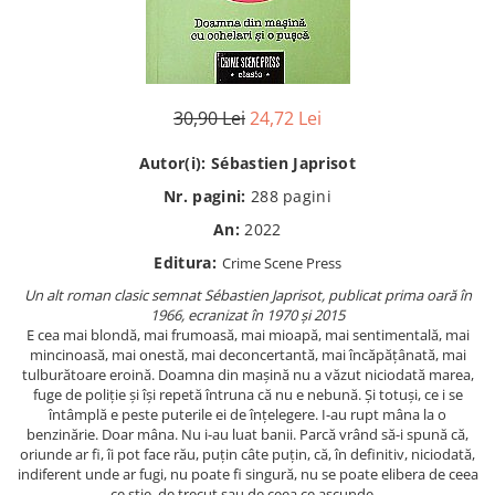
Eseistica
Filosofie
Gastronomie
30,90 Lei
24,72 Lei
Hobby
Istorie
Autor(i):
Sébastien Japrisot
Istorie/Critica
Nr. pagini:
288
pagini
Jurnale/Memorii
An:
2022
Editura:
Manuale scolare/Cursuri
Crime Scene Press
Un alt roman clasic semnat Sébastien Japrisot, publicat prima oară în
Medicină
1966, ecranizat în 1970 și 2015
Poezie
E cea mai blondă, mai frumoasă, mai mioapă, mai sentimentală, mai
mincinoasă, mai onestă, mai deconcertantă, mai încăpățânată, mai
Politică/Geopolitică
tulburătoare eroină. Doamna din mașină nu a văzut niciodată marea,
fuge de poliție și își repetă întruna că nu e nebună. Și totuși, ce i se
Proză
întâmplă e peste puterile ei de înțelegere. I-au rupt mâna la o
Psihologie
benzinărie. Doar mâna. Nu i-au luat banii. Parcă vrând să-i spună că,
oriunde ar fi, îi pot face rău, puțin câte puțin, că, în definitiv, niciodată,
Sociologie
indiferent unde ar fugi, nu poate fi singură, nu se poate elibera de ceea
ce știe, de trecut sau de ceea ce ascunde…