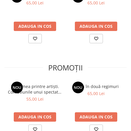
65,00 Lei
65,00 Lei
ADAUGA IN COS
ADAUGA IN COS
PROMOȚII
Viața mea printre artiști.
Spion în două regimuri
NOU
NOU
Confesiunile unui spectator
65,00 Lei
fidel
55,00 Lei
ADAUGA IN COS
ADAUGA IN COS