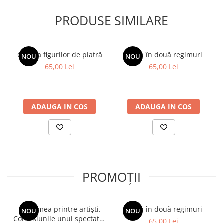
PRODUSE SIMILARE
Galeria figurilor de piatră
Spion în două regimuri
NOU
NOU
65,00 Lei
65,00 Lei
ADAUGA IN COS
ADAUGA IN COS
PROMOȚII
Viața mea printre artiști.
Spion în două regimuri
NOU
NOU
Confesiunile unui spectator
65,00 Lei