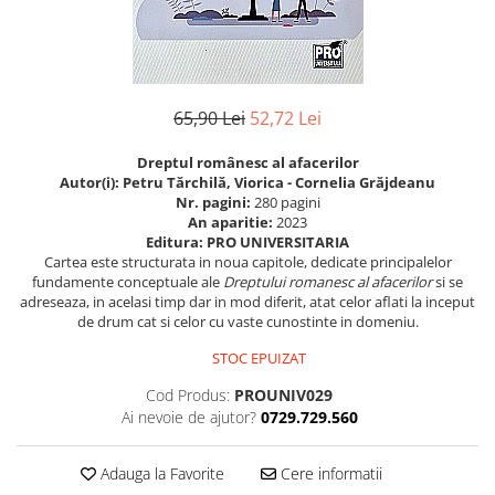
Eseistica
Filosofie
Gastronomie
65,90 Lei
52,72 Lei
Hobby
Istorie
Dreptul românesc al afacerilor
Autor(i): Petru Tărchilă, Viorica - Cornelia Grăjdeanu
Istorie/Critica
Nr. pagini:
280 pagini
An aparitie:
2023
Jurnale/Memorii
Editura: PRO UNIVERSITARIA
Cartea este structurata in noua capitole, dedicate principalelor
Manuale scolare/Cursuri
fundamente conceptuale ale
Dreptului romanesc al afacerilor
si se
Medicină
adreseaza, in acelasi timp dar in mod diferit, atat celor aflati la inceput
de drum cat si celor cu vaste cunostinte in domeniu.
Poezie
STOC EPUIZAT
Politică/Geopolitică
Cod Produs:
PROUNIV029
Proză
Ai nevoie de ajutor?
0729.729.560
Psihologie
Sociologie
Adauga la Favorite
Cere informatii