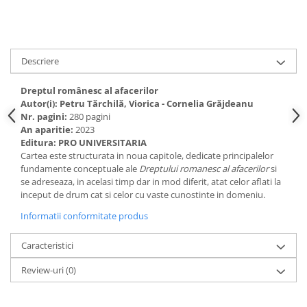
Spiritualitate/Ezoterism
Sport
Stiinte/Educatie
Descriere
Noutăți
Cărți
Dreptul românesc al afacerilor
Autor(i): Petru Tărchilă, Viorica - Cornelia Grăjdeanu
Reviste
Nr. pagini:
280 pagini
Reviste
An aparitie:
2023
Editura: PRO UNIVERSITARIA
Capital
Cartea este structurata in noua capitole, dedicate principalelor
Evenimentul Istoric
fundamente conceptuale ale
Dreptului romanesc al afacerilor
si
se adreseaza, in acelasi timp dar in mod diferit, atat celor aflati la
Evenimentul istoric - editii
inceput de drum cat si celor cu vaste cunostinte in domeniu.
electronice
Informatii conformitate produs
Caracteristici
Review-uri
(0)