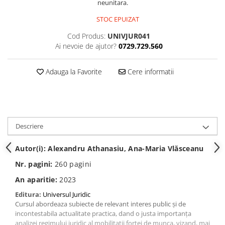
neunitara.
Spiritualitate/Ezoterism
Sport
STOC EPUIZAT
Stiinte/Educatie
Cod Produs:
UNIVJUR041
Ai nevoie de ajutor?
0729.729.560
Noutăți
Cărți
Adauga la Favorite
Cere informatii
Reviste
Reviste
Capital
Evenimentul Istoric
Descriere
Evenimentul istoric - editii
Autor(i): Alexandru Athanasiu, Ana-Maria Vlăsceanu
electronice
Nr. pagini:
260 pagini
An aparitie:
2023
Editura:
Universul Juridic
Cursul abordeaza subiecte de relevant interes public și de
incontestabila actualitate practica, dand o justa importanța
analizei regimului juridic al mobilitații forței de munca, vizand, mai