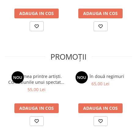
ADAUGA IN COS
ADAUGA IN COS
PROMOȚII
Viața mea printre artiști.
Spion în două regimuri
NOU
NOU
Confesiunile unui spectator
65,00 Lei
fidel
55,00 Lei
ADAUGA IN COS
ADAUGA IN COS