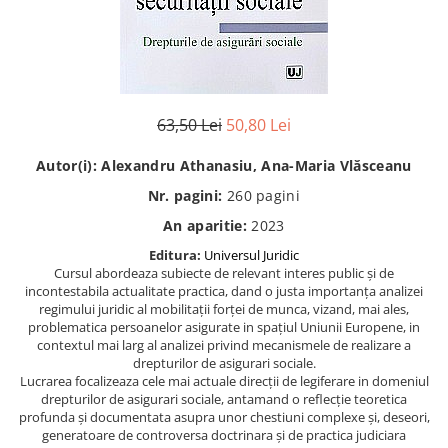
Eseistica
Filosofie
Gastronomie
Hobby
63,50 Lei
50,80 Lei
Istorie
Autor(i): Alexandru Athanasiu, Ana-Maria Vlăsceanu
Istorie/Critica
Nr. pagini:
260 pagini
Jurnale/Memorii
An aparitie:
2023
Manuale scolare/Cursuri
Editura:
Universul Juridic
Medicină
Cursul abordeaza subiecte de relevant interes public și de
incontestabila actualitate practica, dand o justa importanța analizei
Poezie
regimului juridic al mobilitații forței de munca, vizand, mai ales,
problematica persoanelor asigurate in spațiul Uniunii Europene, in
Politică/Geopolitică
contextul mai larg al analizei privind mecanismele de realizare a
Proză
drepturilor de asigurari sociale.
Lucrarea focalizeaza cele mai actuale direcții de legiferare in domeniul
Psihologie
drepturilor de asigurari sociale, antamand o reflecție teoretica
profunda și documentata asupra unor chestiuni complexe și, deseori,
Sociologie
generatoare de controversa doctrinara și de practica judiciara