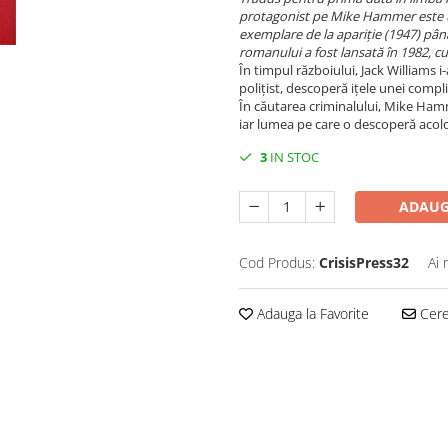
protagonist pe Mike Hammer este
exemplare de la apariție (1947) pân
romanului a fost lansată în 1982, c
În timpul războiului, Jack Williams 
polițist, descoperă ițele unei compli
În căutarea criminalului, Mike Hamme
iar lumea pe care o descoperă acolo
3
IN STOC
ADAUG
Cod Produs:
CrisisPress32
Ai 
Adauga la Favorite
Cere 