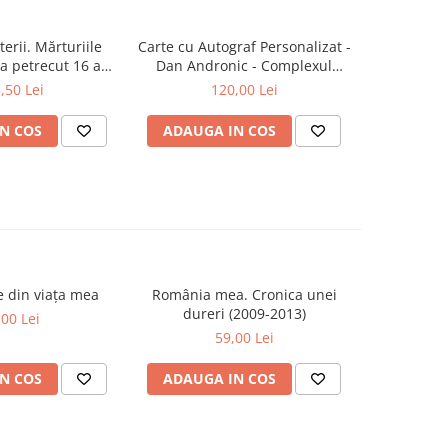
erii. Mărturiile
Carte cu Autograf Personalizat -
Zod
a petrecut 16 ani
Dan Andronic - Complexul
latului Victoria și
Înaltei Porți - Ediție limitată
,50 Lei
120,00 Lei
lamentului
N COS
ADAUGA IN COS
ADAUG
se din viața mea
România mea. Cronica unei
Zăpada îns
-20%
dureri (2009-2013)
unui so
,00 Lei
Fr
59,00 Lei
63,5
N COS
ADAUGA IN COS
ADAUG