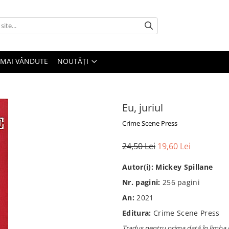
 MAI VÂNDUTE
NOUTĂȚI
Eu, juriul
Crime Scene Press
24,50 Lei
19,60 Lei
Autor(i):
Mickey Spillane
Nr. pagini:
256
pagini
An:
2021
Editura:
Crime Scene Press
Tradus pentru prima dată în limba 