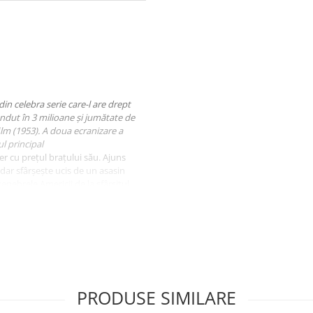
n celebra serie care-l are drept
ândut în 3 milioane și jumătate de
ilm (1953). A doua ecranizare a
l principal
er cu prețul brațului său. Ajuns
 dar sfârșește ucis de un asasin
enebrele Americii de la sfârșitul
 fascinantă și înfiorătoare.
PRODUSE SIMILARE