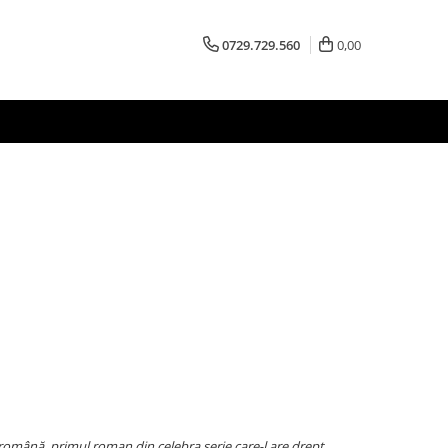
0729.729.560
0,00
română, primul roman din celebra serie care-l are drept