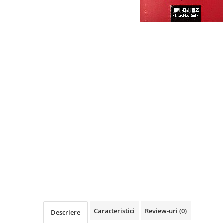
Eseistica
Filosofie
Gastronomie
Hobby
Istorie
Istorie/Critica
Jurnale/Memorii
Manuale scolare/Cursuri
Medicină
Poezie
Politică/Geopolitică
Proză
Psihologie
Caracteristici
Review-uri
(0)
Sociologie
Descriere