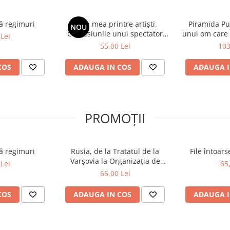
ă regimuri
Viața mea printre artiști.
Piramida Put
NOU
Confesiunile unui spectator
unui om care 
Lei
fidel
în culisele Pa
55,00 Lei
103
ale Par
COS
ADAUGA IN COS
ADAUGA I
PROMOȚII
ă regimuri
Rusia, de la Tratatul de la
File întoar
Varșovia la Organizația de
Lei
65
Cooperare de la Shanghai și
65,00 Lei
BRICS plus
COS
ADAUGA IN COS
ADAUGA I