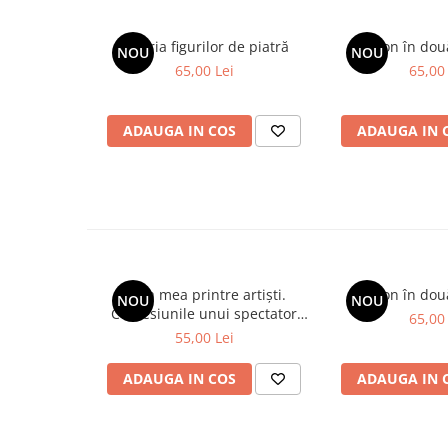
Galeria figurilor de piatră
Spion în dou
NOU
NOU
65,00 Lei
65,00 
ADAUGA IN COS
ADAUGA IN 
Viața mea printre artiști.
Spion în dou
NOU
NOU
Confesiunile unui spectator
65,00 
fidel
55,00 Lei
ADAUGA IN COS
ADAUGA IN 