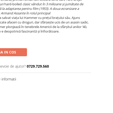
 un
hard-boiled
clasic vândut în 3 milioane și jumătate de
ă la adaptarea pentru film (1953). A doua ecranizare a
u Armand Assante în rolul principal
i-a salvat viața lui Hammer cu prețul brațului său. Ajuns
cate afaceri cu droguri, dar sfârșește ucis de un asasin sadic.
r plonjează în tenebrele Americii de la sfârșitul anilor ’40,
 e deopotrivă fascinantă și înfiorătoare.
A IN COS
nevoie de ajutor?
0729.729.560
informatii