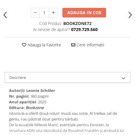
ADAUGA IN COS
Cod Produs:
BOOKZONE72
Ai nevoie de ajutor?
0729.729.560
Adauga la Favorite
Cere informatii
Descriere
Autor(i): Leonie Schöler
Nr. pagini:
360 pagini
Anul apariţiei
: 2025
Editura:
Bookzone
Istoria le-a oferit două roluri: muză sau soție. Al treilea, cel de
geniu, l-au păstrat doar pentru bărbați.
De la ecuațiile Milevei Marić, esențiale pentru Einstein, la
structura ADN-ului dezvăluită de Rosalind Franklin și atribuită lui