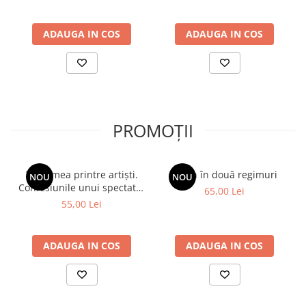
pedepsită, redusă la tăcere sau chiar înlăturată tocmai pentru
geniul ei.
ADAUGA IN COS
ADAUGA IN COS
PROMOȚII
Viața mea printre artiști.
Spion în două regimuri
NOU
NOU
Confesiunile unui spectator
65,00 Lei
fidel
55,00 Lei
ADAUGA IN COS
ADAUGA IN COS