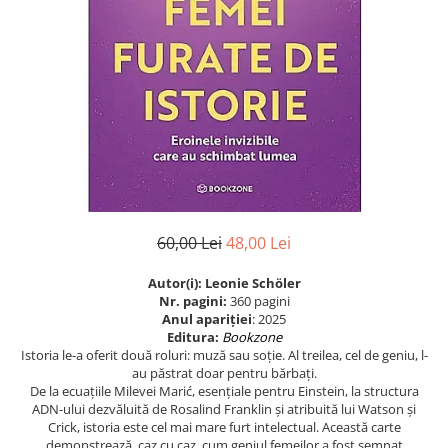
Eseistica
Filosofie
Gastronomie
Hobby
Istorie
Istorie/Critica
Jurnale/Memorii
Manuale scolare/Cursuri
60,00 Lei
48,00 Lei
Medicină
Autor(i): Leonie Schöler
Poezie
Nr. pagini:
360 pagini
Anul apariţiei
: 2025
Politică/Geopolitică
Editura:
Bookzone
Istoria le-a oferit două roluri: muză sau soție. Al treilea, cel de geniu, l-
Proză
au păstrat doar pentru bărbați.
De la ecuațiile Milevei Marić, esențiale pentru Einstein, la structura
Psihologie
ADN-ului dezvăluită de Rosalind Franklin și atribuită lui Watson și
Sociologie
Crick, istoria este cel mai mare furt intelectual. Această carte
demonstrează, caz cu caz, cum geniul femeilor a fost semnat