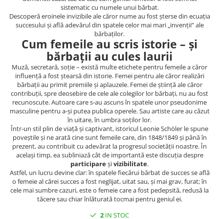
Spiritualitate/Ezoterism
sistematic cu numele unui bărbat.
Descoperă eroinele invizibile ale căror nume au fost șterse din ecuația
Sport
succesului și află adevărul din spatele celor mai mari „invenții” ale
Stiinte/Educatie
bărbaților.
Cum femeile au scris istorie – și
Noutăți
bărbații au cules laurii
Cărți
Muză, secretară, soție – există multe etichete pentru femeile a căror
influență a fost ștearsă din istorie. Femei pentru ale căror realizări
Reviste
bărbații au primit premiile și aplauzele. Femei de știință ale căror
Reviste
contribuții, spre deosebire de cele ale colegilor lor bărbați, nu au fost
recunoscute. Autoare care s-au ascuns în spatele unor pseudonime
Capital
masculine pentru a-și putea publica operele. Sau artiste care au căzut
Evenimentul Istoric
în uitare, în umbra soților lor.
Într-un stil plin de viață și captivant, istoricul Leonie Schöler le spune
Evenimentul istoric - editii
poveștile și ne arată cine sunt femeile care, din 1848/1849 și până în
electronice
prezent, au contribuit cu adevărat la progresul societății noastre. În
același timp, ea subliniază cât de importantă este discuția despre
participare
și
vizibilitate
.
Astfel, un lucru devine clar: în spatele fiecărui bărbat de succes se află
o femeie al cărei succes a fost neglijat, uitat sau, și mai grav, furat; în
cele mai sumbre cazuri, este o femeie care a fost pedepsită, redusă la
tăcere sau chiar înlăturată tocmai pentru geniul ei.
2
IN STOC