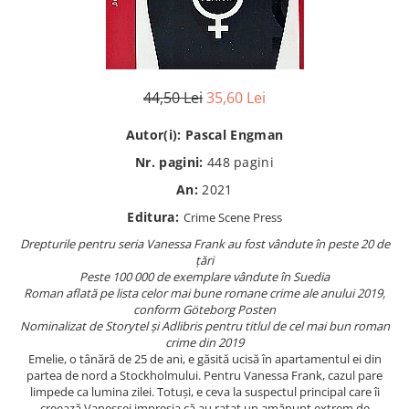
Istorie
Istorie/Critica
Jurnale/Memorii
44,50 Lei
35,60 Lei
Manuale scolare/Cursuri
Medicină
Autor(i):
Pascal Engman
Poezie
Nr. pagini:
448
pagini
Politică/Geopolitică
An:
2021
Editura:
Proză
Crime Scene Press
Drepturile pentru seria Vanessa Frank au fost vândute în peste 20 de
Psihologie
țări
Sociologie
Peste 100 000 de exemplare vândute în Suedia
Roman aflată pe lista celor mai bune romane crime ale anului 2019,
Spiritualitate/Ezoterism
conform Göteborg Posten
Nominalizat de Storytel și Adlibris pentru titlul de cel mai bun roman
Sport
crime din 2019
Stiinte/Educatie
Emelie, o tânără de 25 de ani, e găsită ucisă în apartamentul ei din
partea de nord a Stockholmului. Pentru Vanessa Frank, cazul pare
limpede ca lumina zilei. Totuși, e ceva la suspectul principal care îi
creează Vanessei impresia că au ratat un amănunt extrem de