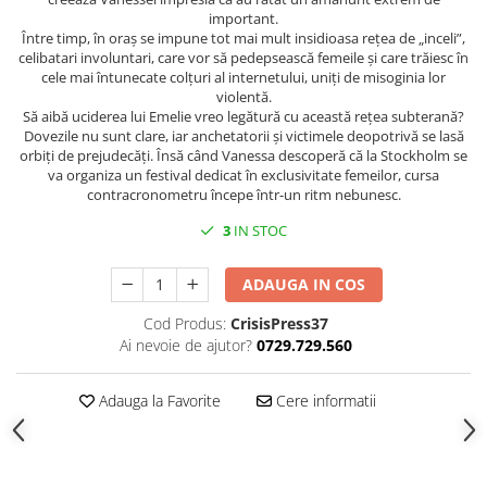
important.
Între timp, în oraș se impune tot mai mult insidioasa rețea de „inceli”,
celibatari involuntari, care vor să pedepsească femeile și care trăiesc în
cele mai întunecate colțuri al internetului, uniți de misoginia lor
violentă.
Să aibă uciderea lui Emelie vreo legătură cu această rețea subterană?
Dovezile nu sunt clare, iar anchetatorii și victimele deopotrivă se lasă
orbiți de prejudecăți. Însă când Vanessa descoperă că la Stockholm se
va organiza un festival dedicat în exclusivitate femeilor, cursa
contracronometru începe într-un ritm nebunesc.
3
IN STOC
ADAUGA IN COS
Cod Produs:
CrisisPress37
Ai nevoie de ajutor?
0729.729.560
Adauga la Favorite
Cere informatii