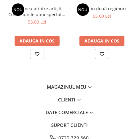
Viața mea printre artiști.
Spion în două regimuri
NOU
NOU
Confesiunile unui spectator
65,00 Lei
fidel
55,00 Lei
ADAUGA IN COS
ADAUGA IN COS
MAGAZINUL MEU
CLIENTI
DATE COMERCIALE
SUPORT CLIENTI
0729.729.560