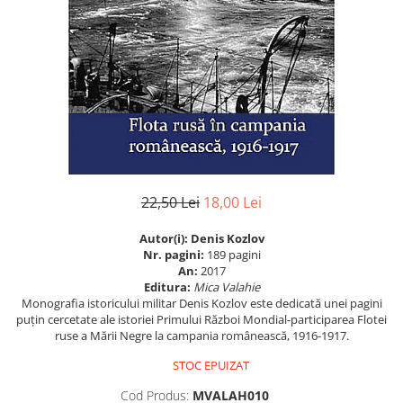
Eseistica
Filosofie
Gastronomie
Hobby
Istorie
Istorie/Critica
Jurnale/Memorii
22,50 Lei
18,00 Lei
Manuale scolare/Cursuri
Autor(i):
Denis Kozlov
Medicină
Nr. pagini:
189 pagini
Poezie
An:
2017
Editura:
Mica Valahie
Politică/Geopolitică
Monografia istoricului militar Denis Kozlov este dedicată unei pagini
puțin cercetate ale istoriei Primului Război Mondial-participarea Flotei
Proză
ruse a Mării Negre la campania românească, 1916-1917.
Psihologie
STOC EPUIZAT
Sociologie
Cod Produs:
MVALAH010