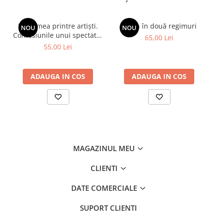
Viața mea printre artiști.
Spion în două regimuri
NOU
NOU
Confesiunile unui spectator
65,00 Lei
fidel
55,00 Lei
ADAUGA IN COS
ADAUGA IN COS
MAGAZINUL MEU
CLIENTI
DATE COMERCIALE
SUPORT CLIENTI