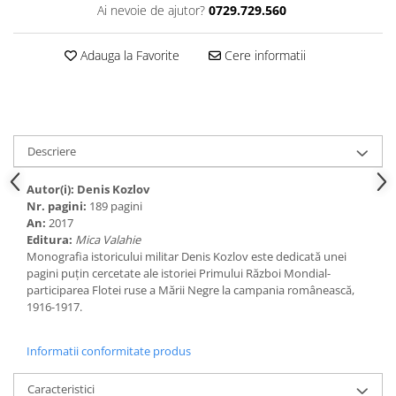
Spiritualitate/Ezoterism
Ai nevoie de ajutor?
0729.729.560
Sport
Adauga la Favorite
Cere informatii
Stiinte/Educatie
Noutăți
Cărți
Reviste
Descriere
Reviste
Capital
Autor(i):
Denis Kozlov
Nr. pagini:
189 pagini
Evenimentul Istoric
An:
2017
Editura:
Mica Valahie
Evenimentul istoric - editii
Monografia istoricului militar Denis Kozlov este dedicată unei
electronice
pagini puțin cercetate ale istoriei Primului Război Mondial-
participarea Flotei ruse a Mării Negre la campania românească,
1916-1917.
Informatii conformitate produs
Caracteristici