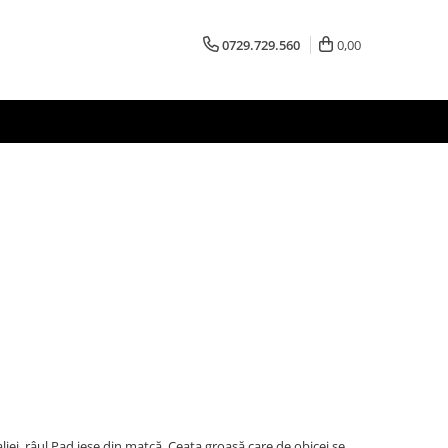
0729.729.560
0,00
aliei, râul Pad iese din matcă. Ceața groasă care de obicei se