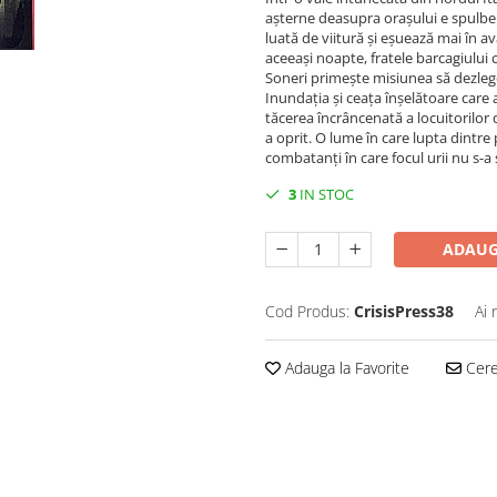
așterne deasupra orașului e spulbera
luată de viitură și eșuează mai în a
aceeași noapte, fratele barcagiului ca
Soneri primește misiunea să dezleg
Inundația și ceața înșelătoare care 
tăcerea încrâncenată a locuitorilor 
a oprit. O lume în care lupta dintre 
combatanți în care focul urii nu s-a
3
IN STOC
ADAUG
Cod Produs:
CrisisPress38
Ai 
Adauga la Favorite
Cere 