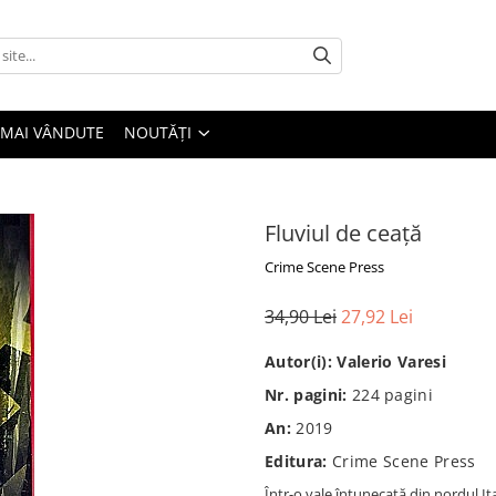
 MAI VÂNDUTE
NOUTĂȚI
Fluviul de ceață
Crime Scene Press
34,90 Lei
27,92 Lei
Autor(i):
Valerio Varesi
Nr. pagini:
224
pagini
An:
2019
Editura:
Crime Scene Press
Într-o vale întunecată din nordul It