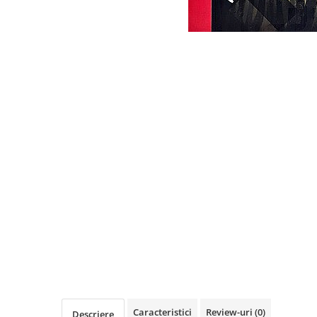
Eseistica
Filosofie
Gastronomie
Hobby
Istorie
Istorie/Critica
Jurnale/Memorii
Manuale scolare/Cursuri
Medicină
Poezie
Politică/Geopolitică
Proză
Psihologie
Sociologie
Caracteristici
Review-uri
(0)
Descriere