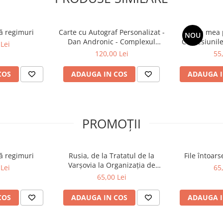
ă regimuri
Carte cu Autograf Personalizat -
Viața mea p
NOU
Dan Andronic - Complexul
Confesiunile
Lei
Înaltei Porți - Ediție limitată
120,00 Lei
55
COS
ADAUGA IN COS
ADAUGA I
PROMOȚII
ă regimuri
Rusia, de la Tratatul de la
File întoar
Varșovia la Organizația de
Lei
65
Cooperare de la Shanghai și
65,00 Lei
BRICS plus
COS
ADAUGA IN COS
ADAUGA I