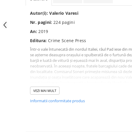
Spiritualitate/Ezoterism
Sport
Autor(i):
Valerio Varesi
Stiinte/Educatie
Nr. pagini:
224
pagini
Noutăți
An:
2019
Cărți
Editura:
Crime Scene Press
Reviste
Într-o vale întunecată din nordul Italiei, râul Pad iese din 
se așterne deasupra orașului e spulberată de o furtună dezl
Reviste
barjă e luată de viitură și eșuează mai în aval, dispariția pr
Capital
neobservată. În aceeași noapte, fratele barcagiului cade de la 
din localitate. Comisarul Soneri primește misiunea să dezle
Evenimentul Istoric
Inundația și ceața înșelătoare care acaparează din nou Valea
Evenimentul istoric - editii
pasul, iar tăcerea încrâncenată a locuitorilor de lângă râu 
electronice
timpul parcă s-a oprit. O lume în care lupta dintre partizanii
VEZI MAI MULT
continuă, purtată de combatanți în care focul urii nu s-a st
așteptând să se dezlănțuie.
Informatii conformitate produs