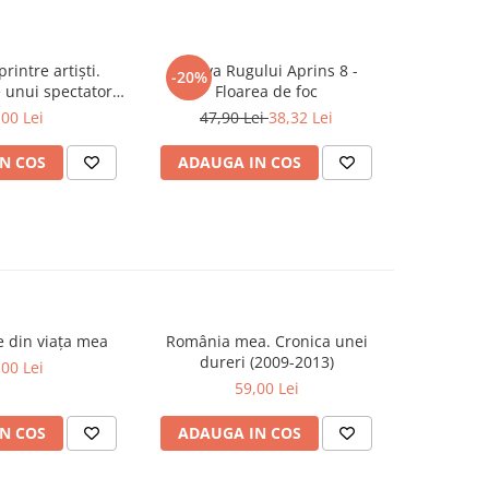
rintre artiști.
Arhiva Rugului Aprins 8 -
Fantom
-20%
-20%
 unui spectator
Floarea de foc
148,0
fidel
,00 Lei
47,90 Lei
38,32 Lei
N COS
ADAUGA IN COS
ADAUG
se din viața mea
România mea. Cronica unei
Zăpada îns
-20%
dureri (2009-2013)
unui so
,00 Lei
Fr
59,00 Lei
63,5
N COS
ADAUGA IN COS
ADAUG