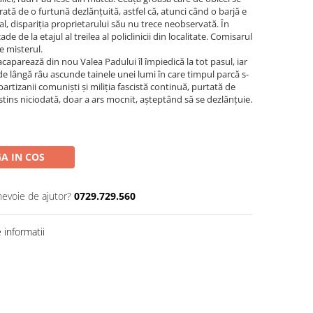
tă de o furtună dezlănțuită, astfel că, atunci când o barjă e
val, dispariția proprietarului său nu trece neobservată. În
de de la etajul al treilea al policlinicii din localitate. Comisarul
e misterul.
acaparează din nou Valea Padului îl împiedică la tot pasul, iar
de lângă râu ascunde tainele unei lumi în care timpul parcă s-
partizanii comuniști și miliția fascistă continuă, purtată de
 stins niciodată, doar a ars mocnit, așteptând să se dezlănțuie.
A IN COS
nevoie de ajutor?
0729.729.560
informatii