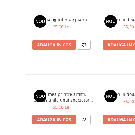
Galeria figurilor de piatră
Spion în dou
NOU
NOU
65,00 Lei
65,00 
ADAUGA IN COS
ADAUGA IN 
Viața mea printre artiști.
Spion în dou
NOU
NOU
Confesiunile unui spectator
65,00 
fidel
55,00 Lei
ADAUGA IN COS
ADAUGA IN 