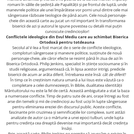
romani în sălile de ședință ale Papalității și pe frontul de luptă, unde
manevrele politice ale unei împărătese vor porni unul dintre cele mai
sângeroase războaie teologice de până acum. Cele nouă personaje-
cheie din această carte au jucat un rol important în transformarea
bisericii de azi și autorul le spune povestea cu detalii mai puțin
cunoscute credincioșilor!
Conflictele ideologice din Evul Mediu care au schimbat Biserica
Ortodoxă pentru totdeauna
Secolul al V-lea a fost marcat de o serie de conflicte ideologice,
comploturi sângeroase și manevre politice, susținute de nouă
personaje-cheie, ale căror efecte se resimt până în ziua de azi în
Biserica Ortodoxă. Philip Jenkins, specialist în științe socioumane și în
studii religioase, argumentează că, în lipsa acestor intrigi, predicile
bisericii de acum ar arăta diferit. Întrebarea este însă:
cât de diferit
?
În timp ce în creștinism natura umană a lui Iisus este văzută ca o
completare a celei dumnezeiești, în Biblie, dualitatea identității
Mântuitorului nu este la fel de certă. Această ambiguitate a stat la baza
a numeroase conflicte. Timp de patru sute de ani, orașe întregi au fost
arse din temelii și mii de credincioși au fost uciși în lupte sângeroase
pentru eliminarea ereziei din discursul public. Aceste conflicte,
fascinante prin cruzimea și semnificațiile lor complexe, sunt astăzi
analizate de autor ca o mărturie a unei epoci tulburi, unde lupta
pentru credința cea dreaptă devenise mai importantă decât credința
însăși.
Prin această carte, Philip Jenkins ne permite să aruncăm o privire în