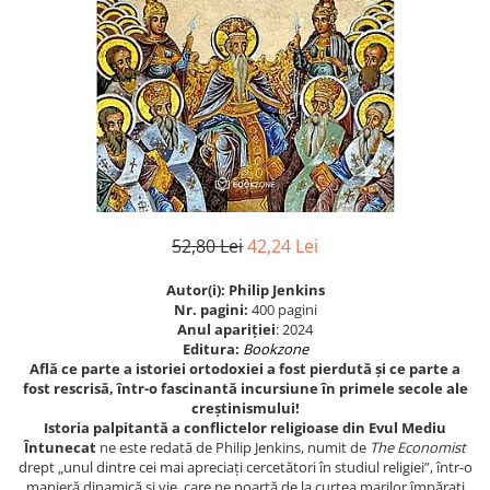
Istorie
Istorie/Critica
Jurnale/Memorii
Manuale scolare/Cursuri
Medicină
Poezie
Politică/Geopolitică
52,80 Lei
42,24 Lei
Proză
Autor(i): Philip Jenkins
Psihologie
Nr. pagini:
400 pagini
Sociologie
Anul apariţiei
: 2024
Editura:
Bookzone
Spiritualitate/Ezoterism
Află ce parte a istoriei ortodoxiei a fost pierdută și ce parte a
fost rescrisă, într-o fascinantă incursiune în primele secole ale
Sport
creștinismului!
Istoria palpitantă a conflictelor religioase din Evul Mediu
Stiinte/Educatie
Întunecat
ne este redată de Philip Jenkins, numit de
The Economist
drept „unul dintre cei mai apreciați cercetători în studiul religiei”, într-o
manieră dinamică și vie, care ne poartă de la curtea marilor împărați