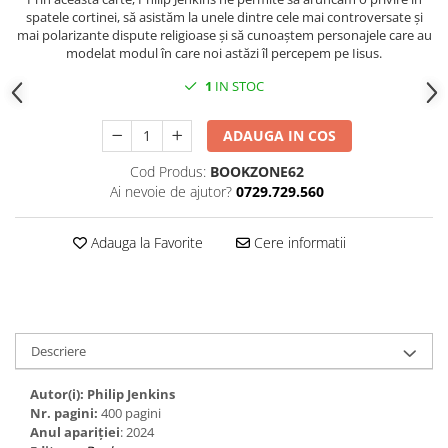
spatele cortinei, să asistăm la unele dintre cele mai controversate și
mai polarizante dispute religioase și să cunoaștem personajele care au
modelat modul în care noi astăzi îl percepem pe Iisus.
1
IN STOC
ADAUGA IN COS
Cod Produs:
BOOKZONE62
Ai nevoie de ajutor?
0729.729.560
Adauga la Favorite
Cere informatii
Descriere
Autor(i): Philip Jenkins
Nr. pagini:
400 pagini
Anul apariţiei
: 2024