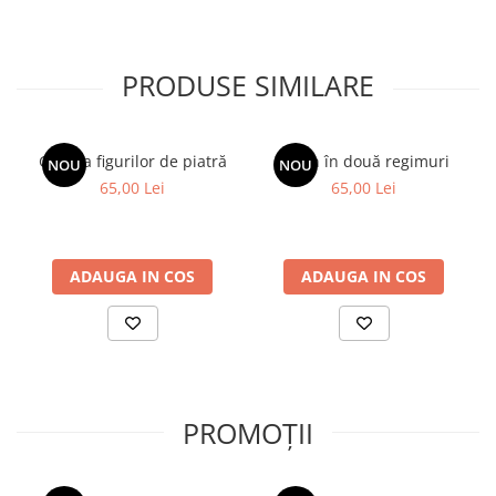
„O poveste impresionantă despre curaj și tenacitate.” CYRIL
CONOLLY,
The Times
„O adevărată odisee care ne poartă prin ținuturile pustii ale Asiei
și prin imensitatea sufletului omenesc.” BENEDICT ALLEN
PRODUSE SIMILARE
Galeria figurilor de piatră
Spion în două regimuri
NOU
NOU
65,00 Lei
65,00 Lei
ADAUGA IN COS
ADAUGA IN COS
PROMOȚII