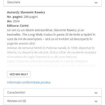
Descriere
Autor(i): Slavomir Rawicz
Nr. pagini:
288 pagini
An:
2024
Editura:
Corint
Un om cu un destin extraordinar, Slavomir Rawicz, și un
bestseller,
The Long Walk
, tradus în peste 25 de limbi și tipărit în
sute de mii de exemplare – iată ce vă invităm să descoperiți în
paginile acestei cărți.
Arestat de temutul NKVD în Polonia natală, în 1939, deportat în
Siberia, nu departe de Iakutsk, fostul ofițer de cavalerie reușește
să evadeze din lagăr împreună cu alți șase deținuți.
După 12 luni de suferințe și tenacitate, în care au străbătut
aproape 6 500 de kilometri prin Siberia, Mongolia, Deșertul Gobi,
Tibet și Himalaya, patru dintre ei reușesc să ajungă în India,
realizând poate una dintre cele mai surprinzătoare și mai
VEZI MAI MULT
dramatice călătorii din istorie.
Informatii conformitate produs
Incredibila lor aventură a servit drept sursă de inspirație pentru
ecranizarea
The Way Back
(
Drumul spre casă
), în regia lui Peter
Weir, lansată la sfârșitul anului 2010. Filmul a rulat și la noi, având
Caracteristici
în distribuție și doi actori români.
Review-uri
(0)