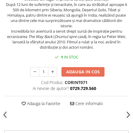
Spiritualitate/Ezoterism
După 12 luni de suferințe și tenacitate, în care au străbătut aproape 6
500 de kilometri prin Siberia, Mongolia, Deșertul Gobi, Tibet și
Sport
Himalaya, patru dintre ei reușesc să ajungă în India, realizând poate
Stiinte/Educatie
una dintre cele mai surprinzătoare și mai dramatice călătorii din
istorie.
Noutăți
Incredibila lor aventură a servit drept sursă de inspirație pentru
ecranizarea
The Way Back
(
Drumul spre casă
), în regia lui Peter Weir,
Cărți
lansată la sfârșitul anului 2010. Filmul a rulat și la noi, având în
Reviste
distribuție și doi actori români.
Reviste
1
IN STOC
Capital
ADAUGA IN COS
Evenimentul Istoric
Evenimentul istoric - editii
Cod Produs:
CORINT071
electronice
Ai nevoie de ajutor?
0729.729.560
Adauga la Favorite
Cere informatii