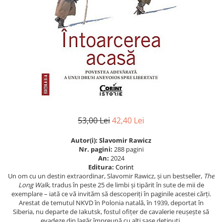
Eseistica
Filosofie
Gastronomie
Hobby
Istorie
Istorie/Critica
Jurnale/Memorii
Manuale scolare/Cursuri
53,00 Lei
42,40 Lei
Medicină
Autor(i): Slavomir Rawicz
Poezie
Nr. pagini:
288 pagini
An:
2024
Politică/Geopolitică
Editura:
Corint
Un om cu un destin extraordinar, Slavomir Rawicz, și un bestseller,
The
Proză
Long Walk
, tradus în peste 25 de limbi și tipărit în sute de mii de
exemplare – iată ce vă invităm să descoperiți în paginile acestei cărți.
Psihologie
Arestat de temutul NKVD în Polonia natală, în 1939, deportat în
Sociologie
Siberia, nu departe de Iakutsk, fostul ofițer de cavalerie reușește să
evadeze din lagăr împreună cu alți șase deținuți.