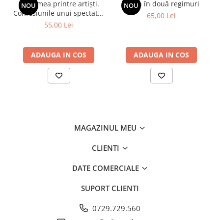
Viața mea printre artiști.
Spion în două regimuri
NOU
NOU
Confesiunile unui spectator
65,00 Lei
fidel
55,00 Lei
ADAUGA IN COS
ADAUGA IN COS
MAGAZINUL MEU
CLIENTI
DATE COMERCIALE
SUPORT CLIENTI
0729.729.560