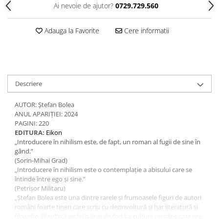
Ai nevoie de ajutor?
0729.729.560
Adauga la Favorite
Cere informatii
Descriere
AUTOR: Ştefan Bolea
ANUL APARIȚIEI: 2024
PAGINI: 220
EDITURA:
Eikon
„Introducere în nihilism este, de fapt, un roman al fugii de sine în
gând.”
(Sorin-Mihai Grad)
„Introducere în nihilism este o contemplație a abisului care se
întinde între ego și sine.”
(Petrișor Militaru)
„Ștefan Bolea este una dintre rarele și frumoasele figuri de autori
români foarte tineri care scriu cu dezinvoltură și har literatură și
filosofie. El cultivă astfel o linie de forță a culturii române care are