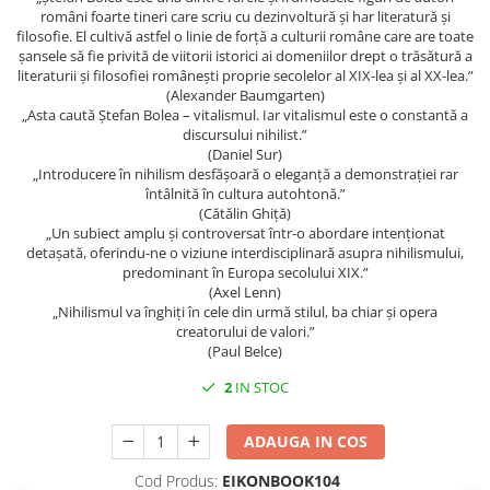
Spiritualitate/Ezoterism
români foarte tineri care scriu cu dezinvoltură și har literatură și
filosofie. El cultivă astfel o linie de forță a culturii române care are toate
Sport
șansele să fie privită de viitorii istorici ai domeniilor drept o trăsătură a
Stiinte/Educatie
literaturii și filosofiei românești proprie secolelor al XIX-lea și al XX-lea.”
(Alexander Baumgarten)
Noutăți
„Asta caută Ștefan Bolea – vitalismul. Iar vitalismul este o constantă a
discursului nihilist.”
Cărți
(Daniel Sur)
Reviste
„Introducere în nihilism desfășoară o eleganță a demonstrației rar
întâlnită în cultura autohtonă.”
Reviste
(Cătălin Ghiță)
„Un subiect amplu și controversat într-o abordare intenționat
Capital
detașată, oferindu-ne o viziune interdisciplinară asupra nihilismului,
Evenimentul Istoric
predominant în Europa secolului XIX.”
(Axel Lenn)
Evenimentul istoric - editii
„Nihilismul va înghiți în cele din urmă stilul, ba chiar și opera
electronice
creatorului de valori.”
(Paul Belce)
2
IN STOC
ADAUGA IN COS
Cod Produs:
EIKONBOOK104