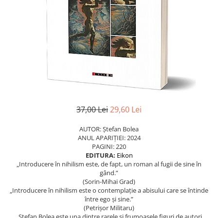
Eseistica
Filosofie
Gastronomie
Hobby
Istorie
Istorie/Critica
Jurnale/Memorii
37,00 Lei
29,60 Lei
Manuale scolare/Cursuri
AUTOR: Ştefan Bolea
Medicină
ANUL APARIȚIEI: 2024
Poezie
PAGINI: 220
EDITURA:
Eikon
Politică/Geopolitică
„Introducere în nihilism este, de fapt, un roman al fugii de sine în
gând.”
Proză
(Sorin-Mihai Grad)
„Introducere în nihilism este o contemplație a abisului care se întinde
Psihologie
între ego și sine.”
Sociologie
(Petrișor Militaru)
„Ștefan Bolea este una dintre rarele și frumoasele figuri de autori