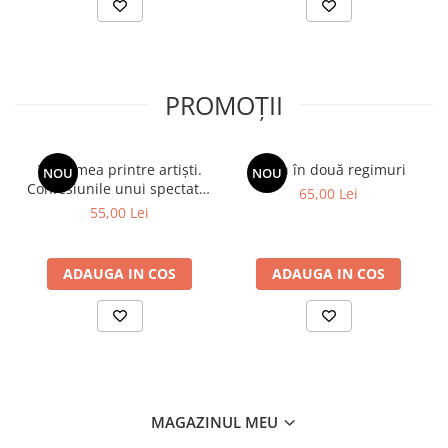
PROMOȚII
Viața mea printre artiști.
Spion în două regimuri
NOU
NOU
Confesiunile unui spectator
65,00 Lei
fidel
55,00 Lei
ADAUGA IN COS
ADAUGA IN COS
MAGAZINUL MEU