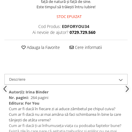
față de natură și față de sine.
Este timpul să trăiești întru Iubire!
STOC EPUIZAT
Cod Produs:
EDFORYOU34
Ai nevoie de ajutor?
0729.729.560
Adauga la Favorite
Cere informatii
Descriere
Autor(i): Irina Binder
Nr. pagini:
264 pagini
Editura: For You
Cum ar fi dacă în fiecare zi ai aduce zâmbetul pe chipul cuiva?
Cum ar fi dacă nu ai mai amâna să faci schimbarea în bine la care
tânjești de atâta vreme?
Cum ar fi dacă ți-ai înfrumuseța viața cu podoaba faptelor bune?
Există zile în care pare că agitația treburilor și grijilor nu ne mai