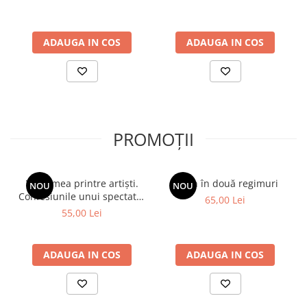
ADAUGA IN COS
ADAUGA IN COS
PROMOȚII
Viața mea printre artiști.
Spion în două regimuri
NOU
NOU
Confesiunile unui spectator
65,00 Lei
fidel
55,00 Lei
ADAUGA IN COS
ADAUGA IN COS