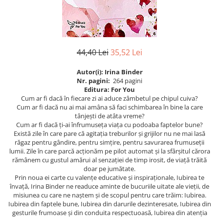
Istorie
Istorie/Critica
Jurnale/Memorii
44,40 Lei
35,52 Lei
Manuale scolare/Cursuri
Medicină
Autor(i): Irina Binder
Nr. pagini:
264 pagini
Poezie
Editura: For You
Cum ar fi dacă în fiecare zi ai aduce zâmbetul pe chipul cuiva?
Politică/Geopolitică
Cum ar fi dacă nu ai mai amâna să faci schimbarea în bine la care
tânjești de atâta vreme?
Proză
Cum ar fi dacă ți-ai înfrumuseța viața cu podoaba faptelor bune?
Psihologie
Există zile în care pare că agitația treburilor și grijilor nu ne mai lasă
răgaz pentru gândire, pentru simțire, pentru savurarea frumuseții
Sociologie
lumii. Zile în care parcă acționăm pe pilot automat și la sfârșitul cărora
rămânem cu gustul amărui al senzației de timp irosit, de viață trăită
Spiritualitate/Ezoterism
doar pe jumătate.
Sport
Prin noua ei carte cu valențe educative și inspiraționale, Iubirea te
învață, Irina Binder ne readuce aminte de bucuriile uitate ale vieții, de
Stiinte/Educatie
misiunea cu care ne naștem și de scopul pentru care trăim: Iubirea.
Iubirea din faptele bune, Iubirea din darurile dezinteresate, Iubirea din
gesturile frumoase și din conduita respectuoasă, Iubirea din atenția