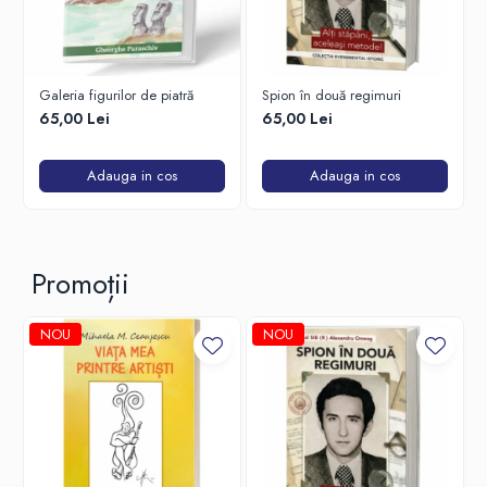
Cultura din oraș. La un moment dat, a ajuns la București pentru a
participa la un festival de teatru pentru amatori, iar acest eveniment
i-a aratat clar ce are de facut în viața. Deși fara studii de
specialitate, a ajuns unul dintre cei mai populari actori ai României.
Galeria figurilor de piatră
Spion în două regimuri
65,00 Lei
65,00 Lei
Adauga in cos
Adauga in cos
Promoții
NOU
NOU