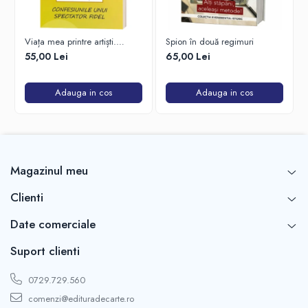
Viața mea printre artiști.
Spion în două regimuri
Confesiunile unui spectator
55,00 Lei
65,00 Lei
fidel
Adauga in cos
Adauga in cos
Magazinul meu
Clienti
Date comerciale
Suport clienti
0729.729.560
comenzi@edituradecarte.ro