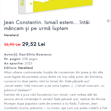
Istorie
Istorie/Critica
Jean Constantin. Ismail estem... întâi
Jurnale/Memorii
mâncam și pe urmă luptam
Manuale scolare/Cursuri
Neverland
Medicină
29,52 Lei
Poezie
36,90 Lei
Politică/Geopolitică
Autor(i): Dan-Silviu Boerescu
Nr. pagini:
208 pagini
Proză
An aparitie:
2025
Psihologie
Editura:
Neverland
Mituri urbane controversate, însoțite de consemnari din presa și din alte
Sociologie
surse legate de povestea unuia dintre cei mai iubiți actori din România,
cunoscut nu doar pentru rolul lui Ismail din
Toate pânzele sus!
Spiritualitate/Ezoterism
„Ismail estem: întâi mancam si pe urma luptam. (...) Ismail mancam, cu
Sport
polonicul dadeam!“
Înaintea de a juca rolul bucatarului turc Ismail, care vorbea atât de
Stiinte/Educatie
savuros stricat românește în
serialul Toate pânzele sus!
, realizat de Mircea
Mureșan dupa populara carte de aventuri a lui Radu Tudoran, Jean
Constantin (nume, prenume – nu invers, așa cum s-ar putea crede!) a fost