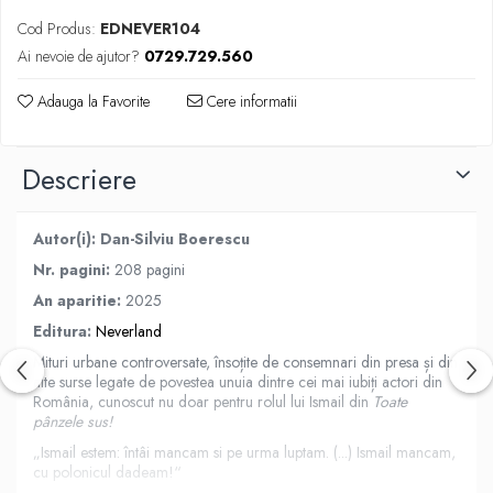
Cod Produs:
EDNEVER104
Ai nevoie de ajutor?
0729.729.560
Adauga la Favorite
Cere informatii
Descriere
Autor(i): Dan-Silviu Boerescu
Nr. pagini:
208 pagini
An aparitie:
2025
Editura:
Neverland
Mituri urbane controversate, însoțite de consemnari din presa și din
alte surse legate de povestea unuia dintre cei mai iubiți actori din
România, cunoscut nu doar pentru rolul lui Ismail din
Toate
pânzele sus!
„Ismail estem: întâi mancam si pe urma luptam. (...) Ismail mancam,
cu polonicul dadeam!“