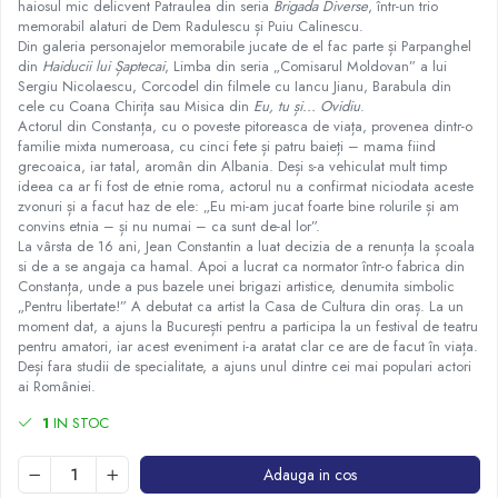
haiosul mic delicvent Patraulea din seria
Brigada Diverse
, într-un trio
memorabil alaturi de Dem Radulescu și Puiu Calinescu.
Din galeria personajelor memorabile jucate de el fac parte și Parpanghel
din
Haiducii lui Șaptecai
, Limba din seria „Comisarul Moldovan” a lui
Sergiu Nicolaescu, Corcodel din filmele cu Iancu Jianu, Barabula din
cele cu Coana Chirița sau Misica din
Eu, tu și... Ovidiu
.
Actorul din Constanța, cu o poveste pitoreasca de viața, provenea dintr-o
familie mixta numeroasa, cu cinci fete și patru baieți – mama fiind
grecoaica, iar tatal, aromân din Albania. Deși s-a vehiculat mult timp
ideea ca ar fi fost de etnie roma, actorul nu a confirmat niciodata aceste
zvonuri și a facut haz de ele: „Eu mi-am jucat foarte bine rolurile și am
convins etnia – și nu numai – ca sunt de-al lor”.
La vârsta de 16 ani, Jean Constantin a luat decizia de a renunța la școala
si de a se angaja ca hamal. Apoi a lucrat ca normator într-o fabrica din
Constanța, unde a pus bazele unei brigazi artistice, denumita simbolic
„Pentru libertate!” A debutat ca artist la Casa de Cultura din oraș. La un
moment dat, a ajuns la București pentru a participa la un festival de teatru
pentru amatori, iar acest eveniment i-a aratat clar ce are de facut în viața.
Deși fara studii de specialitate, a ajuns unul dintre cei mai populari actori
ai României.
1
IN STOC
Adauga in cos