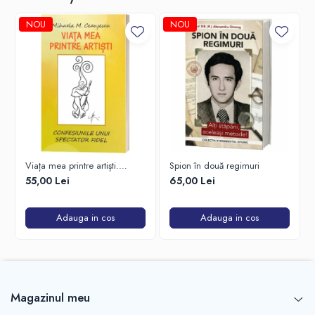
NOU
NOU
Viața mea printre artiști.
Spion în două regimuri
Confesiunile unui spectator
55,00 Lei
65,00 Lei
fidel
Adauga in cos
Adauga in cos
Magazinul meu