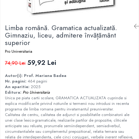
Istorie
Istorie/Critica
Limba română. Gramatica actualizată.
Jurnale/Memorii
Gimnaziu, liceu, admitere învățământ
Manuale scolare/Cursuri
superior
Medicină
Pro Universitaria
Poezie
59,92 Lei
74,90 Lei
Politică/Geopolitică
Proză
Autor(i): Prof. Mariana Badea
Nr. pagini:
464 pagini
Psihologie
An aparitie:
2025
Editura:
Pro Universitaria
Sociologie
Unica pe piata cartii scolare, GRAMATICA ACTUALIZATA cuprinde si
Spiritualitate/Ezoterism
explica modificarile privind notiunile si termenii nou introdusi in recenta
programa de limba romana pentru invatamantul preuniversitar.
Sport
Calitatea de centru, calitatea de adjunct si posibilitatile combinatorii ale
unei clase lexico-gramaticale, realizarile partilor de propozitie, cliticele
Stiinte/Educatie
anticipate sau reluate, pronumele semiindependent, semiadverbul,
circumstantialele sau complementul prepozitional, relatia ternara sau
relatia de interdependenta, cele cinci conjugari, verbele inerent reflexive,