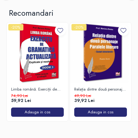
Recomandari
-20%
-20%
Limba română. Exerciții de
Relația dintre două personaje.
gramatică actualizată.
Paralele literare - eseuri
74,90 Lei
49,90 Lei
Explicate și rezolvate
structurate - pentru liceu
59,92 Lei
39,92 Lei
Adauga in cos
Adauga in cos