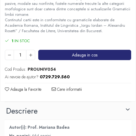
pasive, modale sau nonfinite, fostele numerale trecute la alte categorii
morfologice sunt doar cateva dintre conceptele si actualizarile Gramaticii
limbii romane.
Continutul cartii este in conformitate cu gramaticile elaborate de
Academia Romana, Institutul de Lingvistica „Iorgu Iordan – Alexandru
Rosetti” / Facultatea de Litere, Universitatea din Bucuresti.
1
IN STOC
Adauga in cos
Cod Produs:
PROUNIV054
Ai nevoie de ajutor?
0729.729.560
Adauga la Favorite
Cere informatii
Descriere
Autor(i): Prof. Mariana Badea
Nr. pagini:
464 pagini