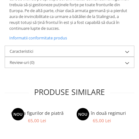
trebuia să-și gestioneze puținele forțe pe toate fronturile din
Europa. Pe de altă parte, chiar dacă armata germană și-a pierdut
aura de invincibilitate ca urmare a bătăliei de la Stalingrad, a
reușit totuși să țină frontul în est și a fost capabilă să ducă în
continuare lupte de succes.
Informatii conformitate produs
Caracteristici
Review-uri
(0)
PRODUSE SIMILARE
Galeria figurilor de piatră
Spion în două regimuri
NOU
NOU
65,00 Lei
65,00 Lei