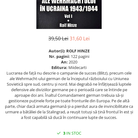
Istorie
Istorie/Critica
Jurnale/Memorii
Manuale scolare/Cursuri
39,50 Lei
31,60 Lei
Medicină
Autor(i):
ROLF HINZE
Poezie
Nr. pagini:
122 pagini
An:
2020
Politică/Geopolitică
Editura:
Miidecarti
Lucrarea de față nu descrie o campanie de succes (Blitz), precum cele
Proză
ale Wehrmacht-ului german de la începutul războiului cu Uniunea
Psihologie
Sovietică spre sud, centru și nord. Mai degrabă ne înfățișează luptele
defensive ale diviziilor germane pe o perioadă care se întinde pe
Sociologie
aproape doi ani. Înaltul Comandament german trebuia să-și
gestioneze puținele forțe pe toate fronturile din Europa. Pe de altă
Spiritualitate/Ezoterism
parte, chiar dacă armata germană și-a pierdut aura de invincibilitate ca
Sport
urmare a bătăliei de la Stalingrad, a reușit totuși să țină frontul în est și
a fost capabilă să ducă în continuare lupte de succes.
Stiinte/Educatie
3
IN STOC