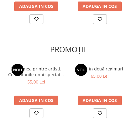
ADAUGA IN COS
ADAUGA IN COS
PROMOȚII
Viața mea printre artiști.
Spion în două regimuri
NOU
NOU
Confesiunile unui spectator
65,00 Lei
fidel
55,00 Lei
ADAUGA IN COS
ADAUGA IN COS