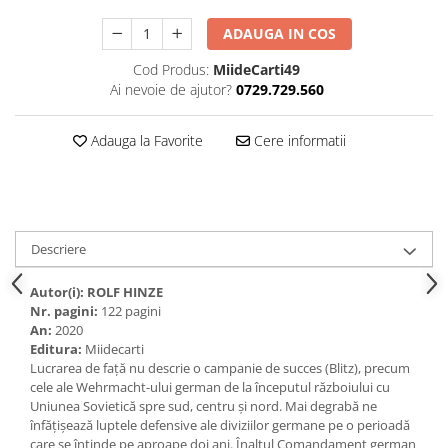
ADAUGA IN COS
Cod Produs:
MiideCarti49
Ai nevoie de ajutor?
0729.729.560
Adauga la Favorite
Cere informatii
Descriere
Autor(i):
ROLF HINZE
Nr. pagini:
122 pagini
An:
2020
Editura:
Miidecarti
Lucrarea de față nu descrie o campanie de succes (Blitz), precum
cele ale Wehrmacht-ului german de la începutul războiului cu
Uniunea Sovietică spre sud, centru și nord. Mai degrabă ne
înfățișează luptele defensive ale diviziilor germane pe o perioadă
care se întinde pe aproape doi ani. Înaltul Comandament german