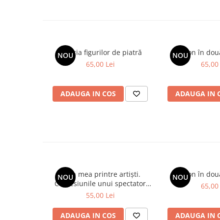
Galeria figurilor de piatră
Spion în dou
NOU
NOU
65,00 Lei
65,00 
ADAUGA IN COS
ADAUGA IN 
Viața mea printre artiști.
Spion în dou
NOU
NOU
Confesiunile unui spectator
65,00 
fidel
55,00 Lei
ADAUGA IN COS
ADAUGA IN 