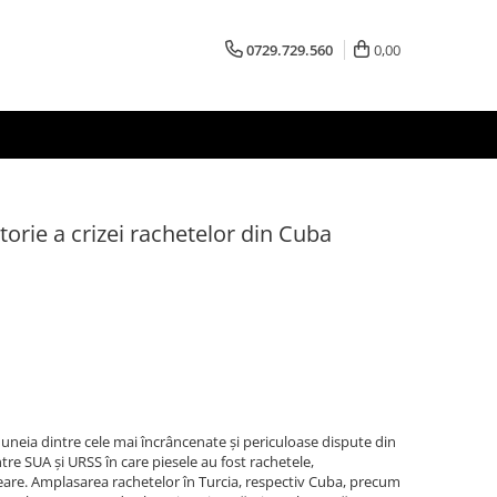
0729.729.560
0,00
orie a crizei rachetelor din Cuba
neia dintre cele mai încrâncenate și periculoase dispute din
între SUA și URSS în care piesele au fost rachetele,
are. Amplasarea rachetelor în Turcia, respectiv Cuba, precum