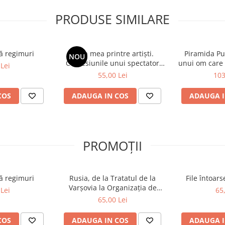
PRODUSE SIMILARE
ă regimuri
Viața mea printre artiști.
Piramida Put
NOU
Confesiunile unui spectator
unui om care 
Lei
fidel
în culisele Pa
55,00 Lei
103
ale Par
COS
ADAUGA IN COS
ADAUGA I
PROMOȚII
ă regimuri
Rusia, de la Tratatul de la
File întoar
Varșovia la Organizația de
Lei
65
Cooperare de la Shanghai și
65,00 Lei
BRICS plus
COS
ADAUGA IN COS
ADAUGA I