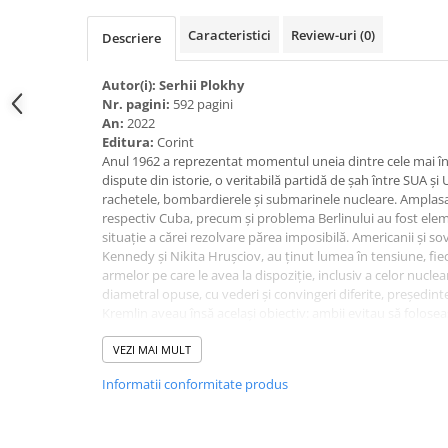
Spiritualitate/Ezoterism
Caracteristici
Review-uri
(0)
Sport
Descriere
Stiinte/Educatie
Autor(i):
Serhii Plokhy
Noutăți
Nr. pagini:
592 pagini
An:
2022
Cărți
Editura:
Corint
Reviste
Anul 1962 a reprezentat momentul uneia dintre cele mai în
dispute din istorie, o veritabilă partidă de șah între SUA și 
Reviste
rachetele, bombardierele și submarinele nucleare. Amplasar
Capital
respectiv Cuba, precum și problema Berlinului au fost ele
situație a cărei rezolvare părea imposibilă. Americanii și soviet
Evenimentul Istoric
Kennedy și Nikita Hrușciov, au ținut lumea în tensiune, fi
armelor pe care le avea la dispoziție, inclusiv a celor nucl
Evenimentul istoric - editii
diametral opuse, cu vederi și convingeri diferite, președintel
electronice
Kremlin aveau însă același obiectiv: ambii evitau să folose
conștienți de consecințele dezastruoase ale unui asemenea
Pe baza documentelor, arhivelor, memoriilor și informațiilo
VEZI MAI MULT
importanți actori ai crizei rachetelor cubaneze, reputatul pr
Informatii conformitate produs
reconstituie una dintre cele mai tensionate perioade prin c
XX-lea, într-o poveste plină de învățăminte pentru generații