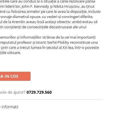
ntele care au condus la o situație a cărei rezolvare părea
prin liderii lor, John F. Kennedy și Nikita Hrușciov, au ținut
d cu folosirea armelor pe care le avea la dispoziție, inclusiv
sonaje diametral opuse, cu vederi și convingeri diferite,
ul de la Kremlin aveau însă același obiectiv: ambii evitau să
in conștienți de consecințele dezastruoase ale unui
moriilor și informațiilor strânse de la cei mai importanți
 reputatul profesor și istoric Serhii Plokhy reconstituie una
prin care a trecut lumea în secolul al XX-lea, într-o poveste
ile viitoare.
A IN COS
voie de ajutor?
0729.729.560
informatii