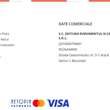
DATE COMERCIALE
 Plata
S.C. EDITURA EVENIMENTUL SI C
S.R.L.
e Retur
J2010000758401
Produselor
RO26434909
Strada Ceasornicului, nr. 3-7, etaj 4,
L
Sector 1, Bucureşti