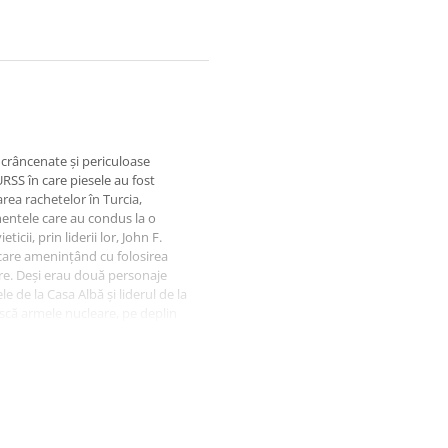
crâncenate și periculoase
URSS în care piesele au fost
ea rachetelor în Turcia,
mentele care au condus la o
icii, prin liderii lor, John F.
ecare amenințând cu folosirea
eare. Deși erau două personaje
e de la Casa Albă și liderul de la
ască armele nucleare, pe deplin
 gest.
r strânse de la cei mai
ofesor și istoric Serhii Plokhy
are a trecut lumea în secolul al
le viitoare.