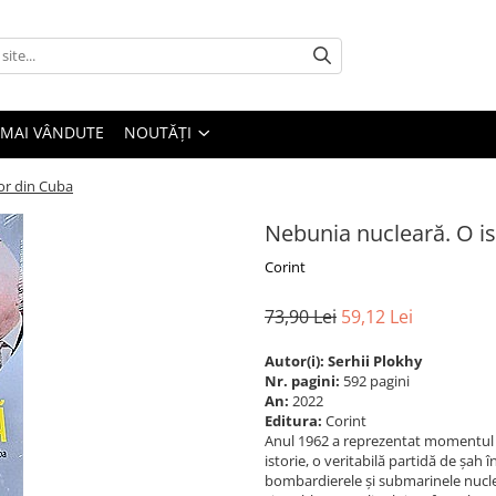
 MAI VÂNDUTE
NOUTĂȚI
lor din Cuba
Nebunia nucleară. O ist
Corint
73,90 Lei
59,12 Lei
Autor(i):
Serhii Plokhy
Nr. pagini:
592 pagini
An:
2022
Editura:
Corint
Anul 1962 a reprezentat momentul u
istorie, o veritabilă partidă de șah 
bombardierele și submarinele nucle