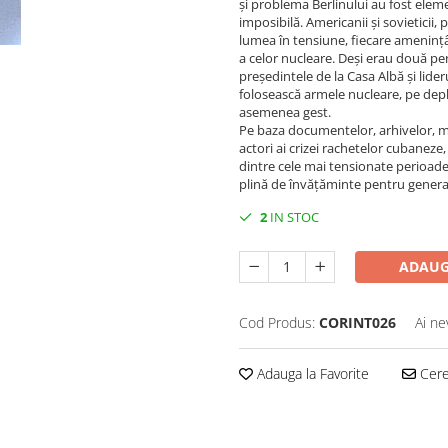
și problema Berlinului au fost eleme
imposibilă. Americanii și sovieticii, 
lumea în tensiune, fiecare amenințân
a celor nucleare. Deși erau două per
președintele de la Casa Albă și lider
folosească armele nucleare, pe depl
asemenea gest.
Pe baza documentelor, arhivelor, me
actori ai crizei rachetelor cubaneze,
dintre cele mai tensionate perioade 
plină de învățăminte pentru generați
2
IN STOC
ADAUG
Cod Produs:
CORINT026
Ai ne
Adauga la Favorite
Cere 