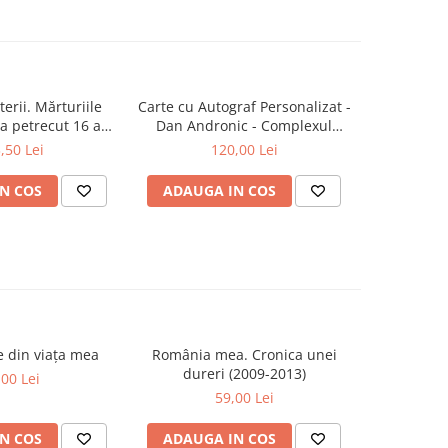
erii. Mărturiile
Carte cu Autograf Personalizat -
Zod
a petrecut 16 ani
Dan Andronic - Complexul
latului Victoria și
Înaltei Porți - Ediție limitată
,50 Lei
120,00 Lei
lamentului
N COS
ADAUGA IN COS
ADAUG
se din viața mea
România mea. Cronica unei
Zăpada îns
-20%
dureri (2009-2013)
unui so
,00 Lei
Fr
59,00 Lei
63,5
N COS
ADAUGA IN COS
ADAUG