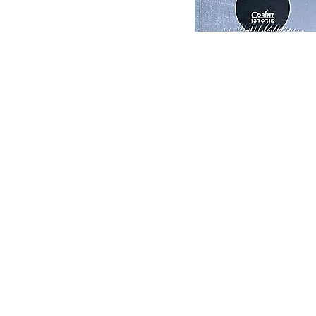
Eseistica
Filosofie
Gastronomie
Hobby
Istorie
Istorie/Critica
Jurnale/Memorii
Manuale scolare/Cursuri
Medicină
Poezie
Politică/Geopolitică
Proză
Psihologie
Sociologie