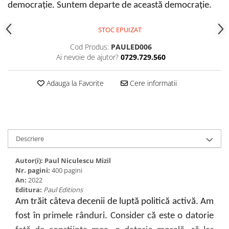
democrație. Suntem departe de această democrație.
STOC EPUIZAT
Cod Produs:
PAULED006
Ai nevoie de ajutor?
0729.729.560
Adauga la Favorite
Cere informatii
Descriere
Autor(i): Paul Niculescu Mizil
Nr. pagini:
400 pagini
An:
2022
Editura:
Paul Editions
Am trăit câteva decenii de luptă politică activă. Am
fost în primele rânduri. Consider că este o datorie