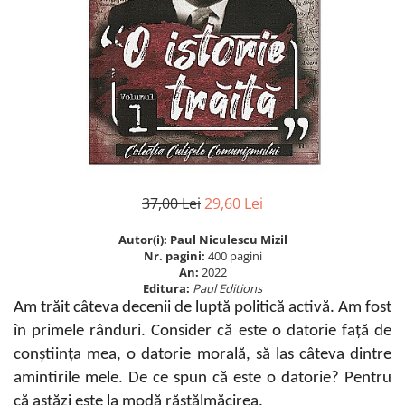
Istorie
Istorie/Critica
Jurnale/Memorii
Manuale scolare/Cursuri
Medicină
Poezie
Politică/Geopolitică
37,00 Lei
29,60 Lei
Proză
Autor(i): Paul Niculescu Mizil
Psihologie
Nr. pagini:
400 pagini
Sociologie
An:
2022
Editura:
Paul Editions
Spiritualitate/Ezoterism
Am trăit câteva decenii de luptă politică activă. Am fost
Sport
în primele rânduri. Consider că este o datorie față de
conștiința mea, o datorie morală, să las câteva dintre
Stiinte/Educatie
amintirile mele. De ce spun că este o datorie? Pentru
că astăzi este la modă răstălmăcirea.