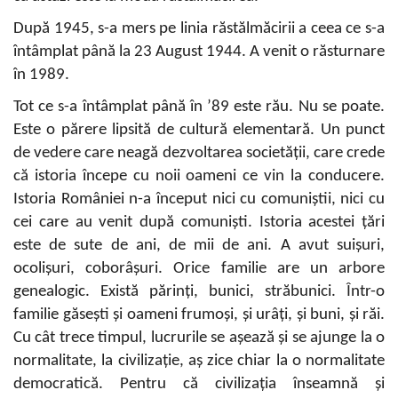
După 1945, s-a mers pe linia răstălmăcirii a ceea ce s-a
întâmplat până la 23 August 1944. A venit o răsturnare
în 1989.
Tot ce s-a întâmplat până în ’89 este rău. Nu se poate.
Este o părere lipsită de cultură elementară. Un punct
de vedere care neagă dezvoltarea societății, care crede
că istoria începe cu noii oameni ce vin la conducere.
Istoria României n-a început nici cu comuniștii, nici cu
cei care au venit după comuniști. Istoria acestei țări
este de sute de ani, de mii de ani. A avut suișuri,
ocolișuri, coborâșuri. Orice familie are un arbore
genealogic. Există părinți, bunici, străbunici. Într-o
familie găsești și oameni frumoși, și urâți, și buni, și răi.
Cu cât trece timpul, lucrurile se așează și se ajunge la o
normalitate, la civilizație, aș zice chiar la o normalitate
democratică. Pentru că civilizația înseamnă și