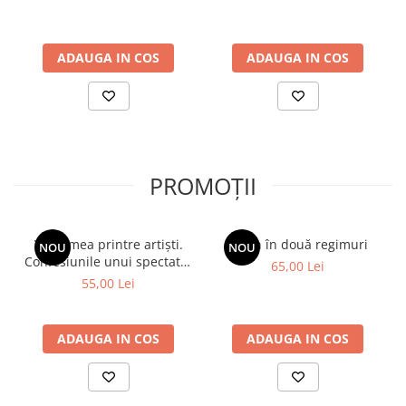
Există părinți, bunici, străbunici. Într-o familie
găsești și oameni frumoși, și urâți, și buni, și răi. Cu
ADAUGA IN COS
ADAUGA IN COS
cât trece timpul, lucrurile se așează și se ajunge la
o normalitate, la civilizație, aș zice chiar la o
normalitate democratică. Pentru că civilizația
înseamnă și democrație. Suntem departe de
această democrație.
PROMOȚII
Viața mea printre artiști.
Spion în două regimuri
NOU
NOU
Confesiunile unui spectator
65,00 Lei
fidel
55,00 Lei
ADAUGA IN COS
ADAUGA IN COS