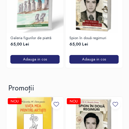
Galeria figurilor de piatră
Spion în două regimuri
65,00 Lei
65,00 Lei
Adauga in cos
Adauga in cos
Promoții
NOU
NOU