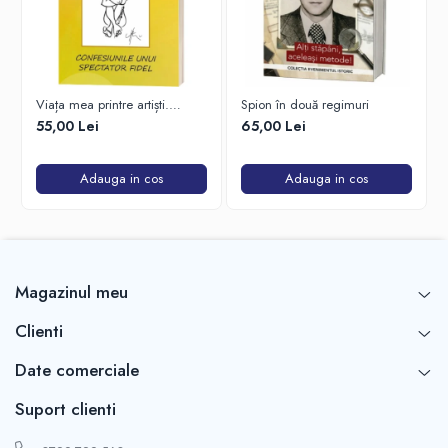
Viața mea printre artiști.
Spion în două regimuri
Confesiunile unui spectator
55,00 Lei
65,00 Lei
fidel
Adauga in cos
Adauga in cos
Magazinul meu
Clienti
Date comerciale
Suport clienti