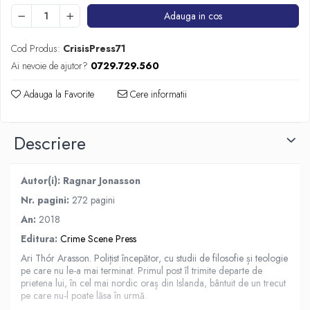
Adauga in cos
Cod Produs:
CrisisPress71
Ai nevoie de ajutor?
0729.729.560
Adauga la Favorite
Cere informatii
Descriere
Autor(i): Ragnar Jonasson
Nr. pagini:
272 pagini
An:
2018
Editura:
Crime Scene Press
Ari Thór Arasson. Polițist începător, cu studii de filosofie și teologie
pe care nu le-a mai terminat. Primul post îl trimite departe de
prietena lui, în cel mai nordic oraș din Islanda, bântuit de un trecut
pe care nu-l poate lăsa în urmă.