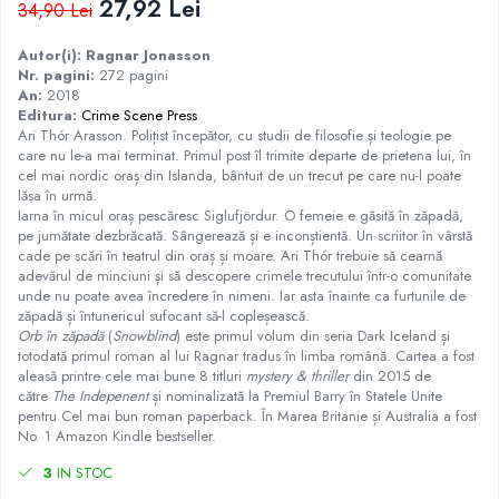
27,92 Lei
34,90 Lei
Istorie
Autor(i): Ragnar Jonasson
Istorie/Critica
Nr. pagini:
272 pagini
Jurnale/Memorii
An:
2018
Editura:
Crime Scene Press
Manuale scolare/Cursuri
Ari Thór Arasson. Polițist începător, cu studii de filosofie și teologie pe
care nu le-a mai terminat. Primul post îl trimite departe de prietena lui, în
Medicină
cel mai nordic oraș din Islanda, bântuit de un trecut pe care nu-l poate
lăsa în urmă.
Poezie
Iarna în micul oraș pescăresc Siglufjördur. O femeie e găsită în zăpadă,
Politică/Geopolitică
pe jumătate dezbrăcată. Sângerează și e inconștientă. Un scriitor în vârstă
cade pe scări în teatrul din oraș și moare. Ari Thór trebuie să cearnă
Proză
adevărul de minciuni și să descopere crimele trecutului într-o comunitate
unde nu poate avea încredere în nimeni. Iar asta înainte ca furtunile de
Psihologie
zăpadă și întunericul sufocant să-l copleșească.
Sociologie
Orb în zăpadă
(
Snowblind
) este primul volum din seria Dark Iceland și
totodată primul roman al lui Ragnar tradus în limba română. Cartea a fost
Spiritualitate/Ezoterism
aleasă printre cele mai bune 8 titluri
mystery & thriller
din 2015 de
către
The Indepenent
și nominalizată la Premiul Barry în Statele Unite
Sport
pentru Cel mai bun roman paperback. În Marea Britanie și Australia a fost
No. 1 Amazon Kindle bestseller.
Stiinte/Educatie
3
IN STOC