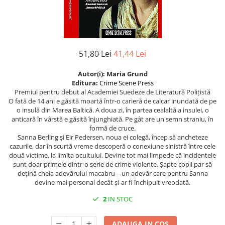
Istorie
Istorie/Critica
Jurnale/Memorii
51,80 Lei
41,44 Lei
Manuale scolare/Cursuri
Medicină
Autor(i): Maria Grund
Editura:
Crime Scene Press
Poezie
Premiul pentru debut al Academiei Suedeze de Literatură Polițistă
O fată de 14 ani e găsită moartă într-o carieră de calcar inundată de pe
Politică/Geopolitică
o insulă din Marea Baltică. A doua zi, în partea cealaltă a insulei, o
anticară în vârstă e găsită înjunghiată. Pe gât are un semn straniu, în
Proză
formă de cruce.
Psihologie
Sanna Berling și Eir Pedersen, noua ei colegă, încep să ancheteze
cazurile, dar în scurtă vreme descoperă o conexiune sinistră între cele
Sociologie
două victime, la limita ocultului. Devine tot mai limpede că incidentele
sunt doar primele dintr-o serie de crime violente. Șapte copii par să
Spiritualitate/Ezoterism
dețină cheia adevărului macabru – un adevăr care pentru Sanna
Sport
devine mai personal decât și-ar fi închipuit vreodată.
Stiinte/Educatie
2
IN STOC
ADAUGA IN COS