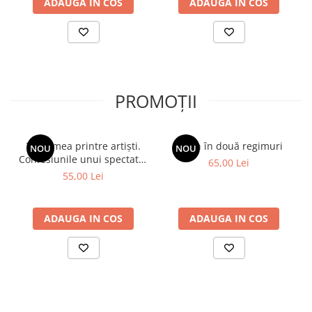
ADAUGA IN COS
ADAUGA IN COS
PROMOȚII
Viața mea printre artiști.
Spion în două regimuri
NOU
NOU
Confesiunile unui spectator
65,00 Lei
fidel
55,00 Lei
ADAUGA IN COS
ADAUGA IN COS