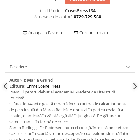
Cod Produs:
CrisisPress134
Ai nevoie de ajutor?
0729.729.560
Adauga la Favorite
Cere informatii
Descriere
Autor(i): Maria Grund
Editura:
Crime Scene Press
Premiul pentru debut al Academiei Suedeze de Literatură
Polițistă
O fată de 14 ani e găsită moartă într-o carieră de calcar inundată
de pe o insulă din Marea Baltică. A doua zi, în partea cealaltă a
insulei, o anticară în vârstă e găsită înjunghiată. Pe gât are un
semn straniu, în formă de cruce.
Sanna Berling și Eir Pedersen, noua ei colegă, încep să ancheteze
cazurile, dar în scurtă vreme descoperă o conexiune sinistră între
cele două victime, la limita ocultului. Devine tot mai limpede că