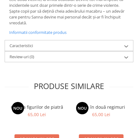
incidentele sunt doar primele dintr-o serie de crime violente.
Șapte copii par să dețină cheia adevărului macabru – un adevăr
care pentru Sanna devine mai personal decât și-ar fi închipuit
vreodată.
Informatii conformitate produs
Caracteristici
Review-uri
(0)
PRODUSE SIMILARE
Galeria figurilor de piatră
Spion în două regimuri
NOU
NOU
65,00 Lei
65,00 Lei