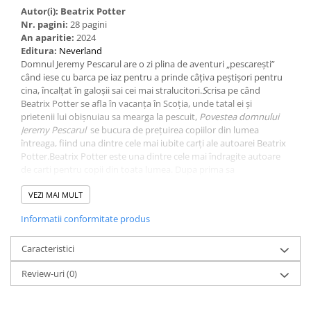
Autor(i): Beatrix Potter
Nr. pagini:
28 pagini
An aparitie:
2024
Editura:
Neverland
Domnul Jeremy Pescarul are o zi plina de aventuri „pescarești”
când iese cu barca pe iaz pentru a prinde câțiva peștișori pentru
cina, încalțat în galoșii sai cei mai stralucitori.
S
crisa pe când
Beatrix Potter se afla în vacanța în Scoția, unde tatal ei și
prietenii lui obișnuiau sa mearga la pescuit,
Povestea domnului
Jeremy Pescarul
se bucura de prețuirea copiilor din lumea
întreaga, fiind una dintre cele mai iubite carți ale autoarei Beatrix
Potter.Beatrix Potter este una dintre cele mai îndragite autoare
de carti pentru copii din toata lumea. Dupa prima sa
carte,
Povestea lui Peter Iepurasul
, editata de Frederick Warne în
anul 1902, Beatrix Potter a continuat sa scrie povesti construite în
VEZI MAI MULT
jurul unor personaje din lumea animalelor, printre care Doamna
Informatii conformitate produs
Arici Scrobelici, Iepurasul Benjamin, Domnul Jeremy Pescarul sau
Tom Pisicel. Povestile sale, pline de umor si dinamism și minunat
ilustrate, sunt nelipsite din universul fantastic al fiecarui copil.
Caracteristici
Review-uri
(0)