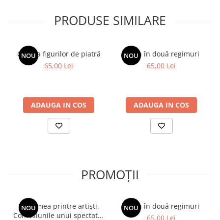
PRODUSE SIMILARE
Galeria figurilor de piatră
Spion în două regimuri
NOU
NOU
65,00 Lei
65,00 Lei
ADAUGA IN COS
ADAUGA IN COS
PROMOȚII
Viața mea printre artiști.
Spion în două regimuri
NOU
NOU
Confesiunile unui spectator
65,00 Lei