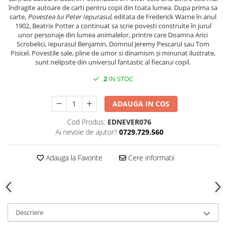
îndragite autoare de carti pentru copii din toata lumea. Dupa prima sa
carte,
Povestea lui Peter Iepurasul
, editata de Frederick Warne în anul
1902, Beatrix Potter a continuat sa scrie povesti construite în jurul
unor personaje din lumea animalelor, printre care Doamna Arici
Scrobelici, Iepurasul Benjamin, Domnul Jeremy Pescarul sau Tom
Pisicel. Povestile sale, pline de umor si dinamism și minunat ilustrate,
sunt nelipsite din universul fantastic al fiecarui copil.
2
IN STOC
ADAUGA IN COS
Cod Produs:
EDNEVER076
Ai nevoie de ajutor?
0729.729.560
Adauga la Favorite
Cere informatii
Descriere