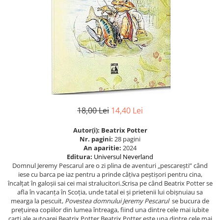
Istorie
Istorie/Critica
Jurnale/Memorii
Manuale scolare/Cursuri
Medicină
Poezie
Politică/Geopolitică
18,00 Lei
14,40 Lei
Proză
Autor(i): Beatrix Potter
Psihologie
Nr. pagini:
28 pagini
Sociologie
An aparitie:
2024
Editura:
Universul Neverland
Spiritualitate/Ezoterism
Domnul Jeremy Pescarul are o zi plina de aventuri „pescarești” când
iese cu barca pe iaz pentru a prinde câțiva peștișori pentru cina,
Sport
încalțat în galoșii sai cei mai stralucitori.
S
crisa pe când Beatrix Potter se
afla în vacanța în Scoția, unde tatal ei și prietenii lui obișnuiau sa
Stiinte/Educatie
mearga la pescuit,
Povestea domnului Jeremy Pescarul
se bucura de
prețuirea copiilor din lumea întreaga, fiind una dintre cele mai iubite
carți ale autoarei Beatrix Potter.Beatrix Potter este una dintre cele mai