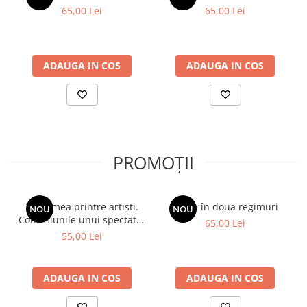
65,00 Lei
65,00 Lei
ADAUGA IN COS
ADAUGA IN COS
PROMOȚII
Viața mea printre artiști.
Spion în două regimuri
NOU
NOU
Confesiunile unui spectator
65,00 Lei
fidel
55,00 Lei
ADAUGA IN COS
ADAUGA IN COS