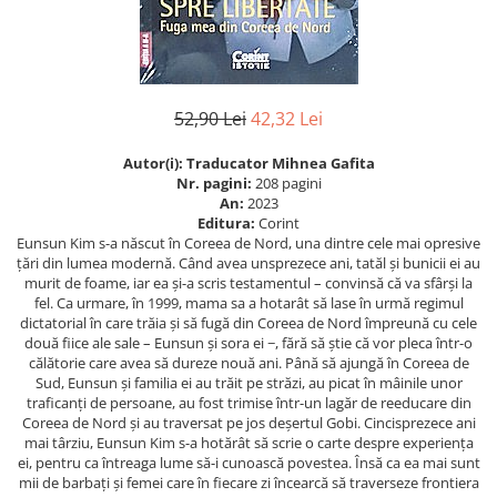
Istorie
Istorie/Critica
Jurnale/Memorii
52,90 Lei
42,32 Lei
Manuale scolare/Cursuri
Medicină
Autor(i): Traducator
Mihnea Gafita
Nr. pagini:
208 pagini
Poezie
An:
2023
Editura:
Corint
Politică/Geopolitică
Eunsun Kim s-a născut în Coreea de Nord, una dintre cele mai opresive
țări din lumea modernă. Când avea unsprezece ani, tatăl și bunicii ei au
Proză
murit de foame, iar ea și-a scris testamentul – convinsă că va sfârși la
Psihologie
fel. Ca urmare, în 1999, mama sa a hotarât să lase în urmă regimul
dictatorial în care trăia și să fugă din Coreea de Nord împreună cu cele
Sociologie
două fiice ale sale – Eunsun și sora ei −, fără să știe că vor pleca într-o
călătorie care avea să dureze nouă ani. Până să ajungă în Coreea de
Spiritualitate/Ezoterism
Sud, Eunsun și familia ei au trăit pe străzi, au picat în mâinile unor
Sport
traficanți de persoane, au fost trimise într-un lagăr de reeducare din
Coreea de Nord și au traversat pe jos deșertul Gobi. Cincisprezece ani
Stiinte/Educatie
mai târziu, Eunsun Kim s-a hotărât să scrie o carte despre experiența
ei, pentru ca întreaga lume să-i cunoască povestea. Însă ca ea mai sunt
mii de barbați și femei care în fiecare zi încearcă să traverseze frontiera