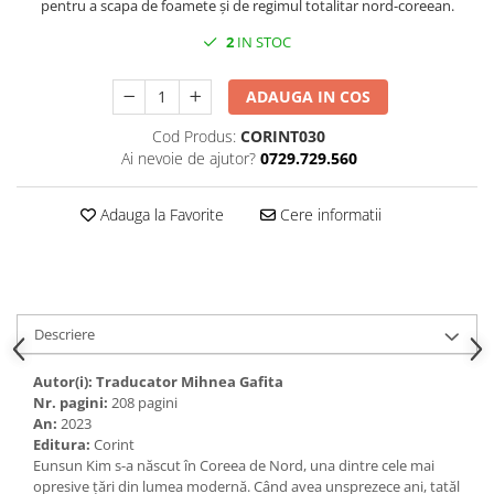
pentru a scapa de foamete și de regimul totalitar nord-coreean.
2
IN STOC
ADAUGA IN COS
Cod Produs:
CORINT030
Ai nevoie de ajutor?
0729.729.560
Adauga la Favorite
Cere informatii
Descriere
Autor(i): Traducator
Mihnea Gafita
Nr. pagini:
208 pagini
An:
2023
Editura:
Corint
Eunsun Kim s-a născut în Coreea de Nord, una dintre cele mai
opresive țări din lumea modernă. Când avea unsprezece ani, tatăl