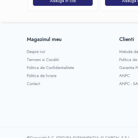
Adauga in cos
Adauga i
Magazinul meu
Clienti
Despre noi
Metode de
Termeni si Conditii
Politica de
Politica de Confidentialitate
Garantia P
Politica de livrare
ANPC
Contact
ANPC - SA
©Copyright S.C. EDITURA EVENIMENTUL SI CAPITAL S.R.L.