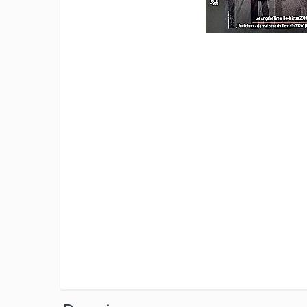
Eseistica
Filosofie
Gastronomie
Hobby
Istorie
Istorie/Critica
Jurnale/Memorii
Manuale scolare/Cursuri
Medicină
Poezie
Politică/Geopolitică
Proză
Psihologie
Sociologie