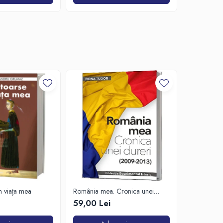
-20%
in viața mea
România mea. Cronica unei
Zăpada îns
dureri (2009-2013)
unui soldat
59,00 Lei
63,50 Lei
de Est