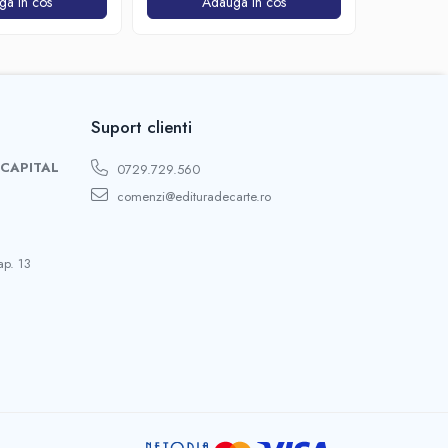
ga in cos
Adauga in cos
A
Suport clienti
 CAPITAL
0729.729.560
comenzi@edituradecarte.ro
ap. 13