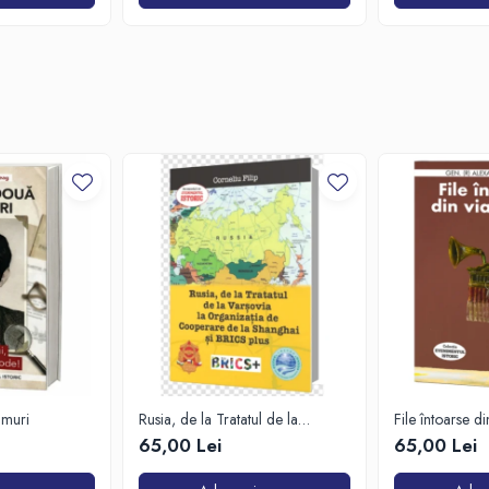
imuri
Rusia, de la Tratatul de la
File întoarse d
Varșovia la Organizația de
65,00 Lei
65,00 Lei
Cooperare de la Shanghai și
BRICS plus