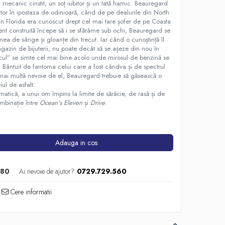
canic cinstit, un soț iubitor și un tată harnic. Beauregard
viitor în ipostaza de odinioară, când de pe dealurile din North
in Florida era cunoscut drept cel mai tare șofer de pe Coasta
ent construită începe să i se sfărâme sub ochi, Beauregard se
ea de sânge și gloanțe din trecut. Iar când o cunoștință îl
azin de bijuterii, nu poate decât să se așeze din nou în
cul” se simte cel mai bine acolo unde mirosul de benzină se
. Bântuit de fantoma celui care a fost cândva și de spectrul
 mai multă nevoie de el, Beauregard trebuie să găsească o
iul de asfalt.
matică, a unui om împins la limite de sărăcie, de rasă și de
ombinație între
Ocean’s Eleven
și
Drive
.
Adauga in cos
s80
Ai nevoie de ajutor?
0729.729.560
Cere informatii