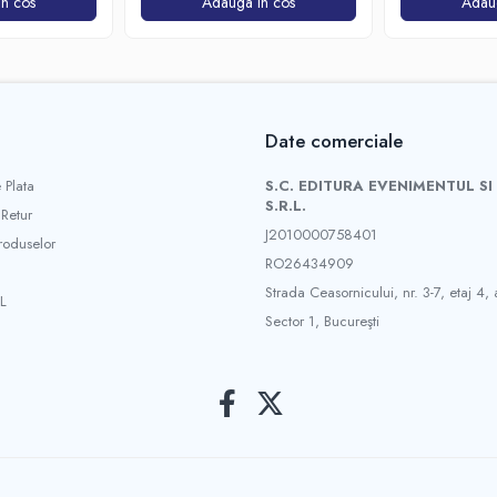
n cos
Adauga in cos
Adau
Date comerciale
 Plata
S.C. EDITURA EVENIMENTUL SI
S.R.L.
 Retur
J2010000758401
roduselor
RO26434909
Strada Ceasornicului, nr. 3-7, etaj 4, 
L
Sector 1, Bucureşti