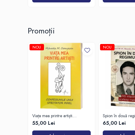
Promoții
NOU
NOU
Viața mea printre artiști.
Spion în două reg
Confesiunile unui spectator fidel
55,00 Lei
65,00 Lei