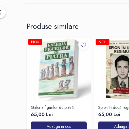
Produse similare
NOU
NOU
Galeria figurilor de piatră
Spion în două reg
65,00 Lei
65,00 Lei
Adauga in cos
Adauga i