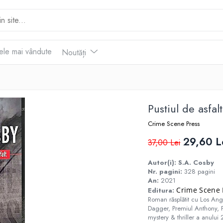
ele mai vândute
Noutăți
Pustiul de asfalt
Crime Scene Press
29,60 L
37,00 Lei
Autor(i): S.A. Cosby
Nr. pagini:
328 pagini
An:
2021
Crime Scene 
Editura:
Roman răsplătit cu Los An
Dagger, Premiul Anthony, 
mystery & thriller a anului