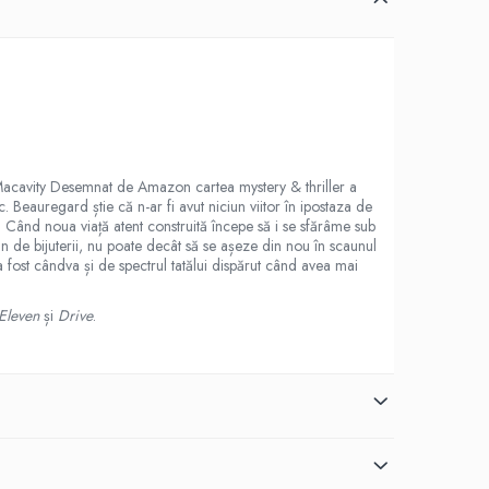
acavity Desemnat de Amazon cartea mystery & thriller a
 Beauregard știe că n-ar fi avut niciun viitor în ipostaza de
 Când noua viață atent construită începe să i se sfărâme sub
 de bijuterii, nu poate decât să se așeze din nou în scaunul
 fost cândva și de spectrul tatălui dispărut când avea mai
Eleven
și
Drive
.