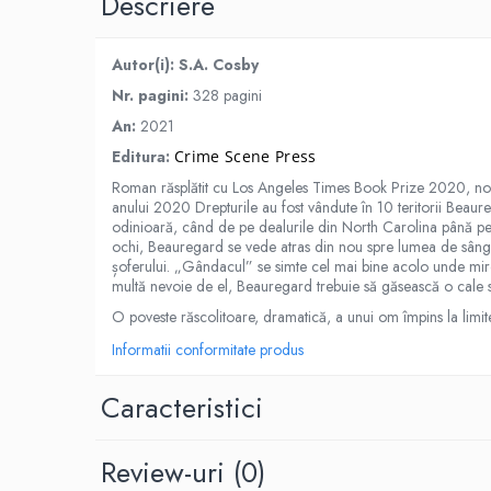
Descriere
Spiritualitate/Ezoterism
Sport
Autor(i): S.A. Cosby
Stiinte/Educatie
Nr. pagini:
328 pagini
Noutăți
An:
2021
Cărți
Editura:
Crime Scene Press
Reviste
Roman răsplătit cu Los Angeles Times Book Prize 2020, nom
Reviste
anului 2020 Drepturile au fost vândute în 10 teritorii Beaure
odinioară, când de pe dealurile din North Carolina până pe 
Capital
ochi, Beauregard se vede atras din nou spre lumea de sânge 
șoferului. „Gândacul” se simte cel mai bine acolo unde miros
Evenimentul Istoric
multă nevoie de el, Beauregard trebuie să găsească o cale să
Evenimentul istoric - editii
O poveste răscolitoare, dramatică, a unui om împins la limit
electronice
Informatii conformitate produs
Caracteristici
Review-uri
(0)