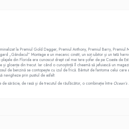
inalizat la Premiul Gold Dagger, Premiul Anthony, Premiul Barry, Premiul M
gard „Gândacul” Montage e un mecanic cinstit, un soț iubitor și un tată harnic.
plajele din Florida era cunoscut drept cel mai tare șofer de pe Coasta de Est.
și gloanțe din trecut. Iar când o cunoștință îl cheamă să jefuiască un magazin
ul de benzină se contopește cu izul de frică. Bântuit de fantoma celui care a
 navigheze prin pustiul de asfalt.
e de sărăcie, de rasă și de trecutul de răufăcător, o combinație între
Ocean’s 