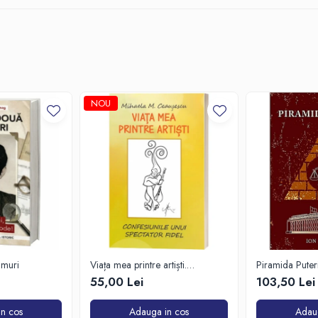
NOU
imuri
Viața mea printre artiști.
Piramida Puteri
Confesiunile unui spectator fidel
om care a petr
55,00 Lei
103,50 Lei
culisele Palatul
Parlamentului
n cos
Adauga in cos
Adau