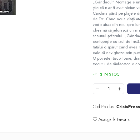
„Gândacul” Montage e un me
știe că n-ar fi avut niciun 
Carolina până pe plajele d
de Est. Când noua viață at
vede atras din nou spre lum
cheamă să jefuiască un mag
scaunul șoferului. „Gânda
contopește cu izul de frică
tatălui dispărut când avea
cale să navigheze prin pust
O poveste răscolitoare, dra
trecutul de răufăcător, o c
3
IN STOC
Cod Produs:
CrisisPres
Adauga la Favorite