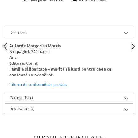
Descriere
Autor(i): Margarita Morris
Nr. pagini:
352 pagini
An:
-
Editura:
Corint
Familie și libertate – merită să lupți pentru ceea ce
contează cu adevărat.
Informatii conformitate produs
Caracteristici
Review-uri
(0)