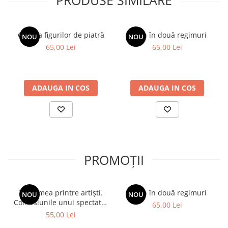
PRODUSE SIMILARE
Galeria figurilor de piatră
Spion în două regimuri
NOU
NOU
65,00 Lei
65,00 Lei
ADAUGA IN COS
ADAUGA IN COS
PROMOȚII
Viața mea printre artiști.
Spion în două regimuri
NOU
NOU
Confesiunile unui spectator
65,00 Lei
fidel
55,00 Lei