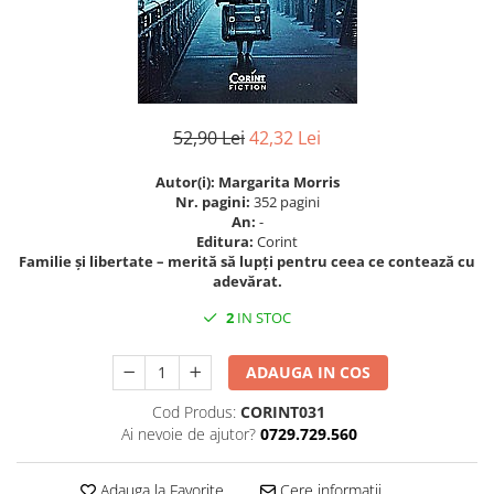
Istorie
Istorie/Critica
Jurnale/Memorii
Manuale scolare/Cursuri
52,90 Lei
42,32 Lei
Medicină
Autor(i): Margarita Morris
Poezie
Nr. pagini:
352 pagini
An:
-
Politică/Geopolitică
Editura:
Corint
Familie și libertate – merită să lupți pentru ceea ce contează cu
Proză
adevărat.
Psihologie
2
IN STOC
Sociologie
Spiritualitate/Ezoterism
ADAUGA IN COS
Sport
Cod Produs:
CORINT031
Stiinte/Educatie
Ai nevoie de ajutor?
0729.729.560
Adauga la Favorite
Cere informatii