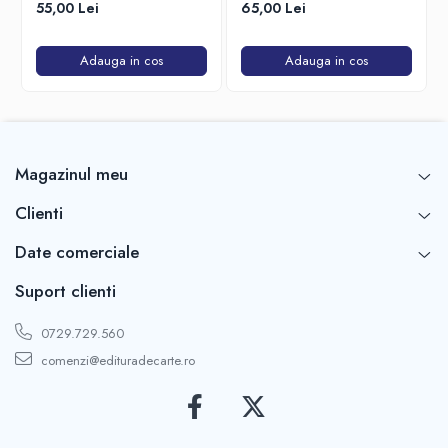
Confesiunile unui spectator
55,00 Lei
65,00 Lei
fidel
Adauga in cos
Adauga in cos
Magazinul meu
Clienti
Date comerciale
Suport clienti
0729.729.560
comenzi@edituradecarte.ro