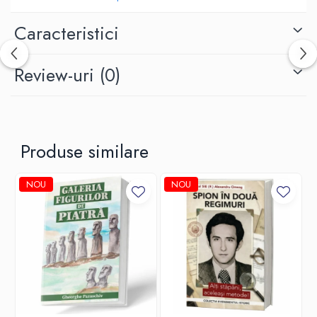
sobre și demne”. Asistă la conferințe organizate la Universitatea
Liberă de Sabina Cantacuzino, vizitează spitalul Colentina condus
Caracteristici
de dr. N. Lupu. Se ocupă de Societatea Invalizilor (unde ține un
discurs în limba română, aplaudat de public), de Societatea
„Mircea” (creată în amintirea copilului mort de febră tifoidă în
Review-uri
(0)
1916). Se simte epuizată, gata să leșine, o sufocă nesfârșitele
prezentări de „babe”, lipsa de aer din unele încăperi, dar fiind în
public „zâmbește ca împărăteasa moartă”.
Mesele cu familia, cu „Casa” – personalul afectat Curții sale –, cu
musafiri, sunt totdeauna animate. Regina are darul excepțional al
Produse similare
povestirii; autoironia, șarjele la adresa câte unui om politic,
înțelegerea binevoitoare a hachițelor cutărei guvernante fac
deliciul acestor dejunuri.
NOU
NOU
Puțini străini s-au identificat cu spiritul românesc așa cum a făcut-o
Regina Maria, care s-a simțit româncă, s-a purtat ca atare și
ezitările în public le-a tratat șăgalnic. Mereu ocupată cu audiențele,
Regina simte că are „un adevărat serviciu”, apoi obligațiile oficiale,
grijile cu familia, mondenitățile nevinovate, nevoia de a perfecționa
continuu Cotrocenii, Branul sau Balcicul, lungile plimbări cu
Zalamort, „calul ideal” – toate acestea îi consumă timpul. Printre
ele strecoară, totuși, pauze pentru o îndeletnicire dragă, cea de
scriitoare.
Regina Maria face față admirabil unui program cotidian încărcat.