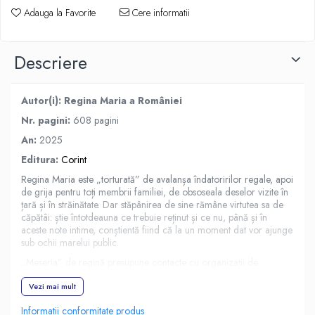
Adauga la Favorite
Cere informatii
Descriere
Autor(i): Regina Maria a României
Nr. pagini:
608 pagini
An:
2025
Editura:
Corint
Regina Maria este „torturată” de avalanșa îndatoririlor regale, apoi
de grija pentru toți membrii familiei, de obsoseala deselor vizite în
țară și în străinătate. Dar stăpânirea de sine rămâne virtutea sa de
căpătâi: știe întotdeauna ce trebuie reținut și ce nu, până și în
aceste note intime, conștientă fiind că la un moment dat vor ajunge
sub ochii marelui public.
„Meseria” de regină presupune contacte cu organizații de
binefacere, școli, fundații, unele patronate de ea însăși. Ia apărarea
Societății „Ocrotirea orfanilor de război”, condusă de Olga
Vezi mai mult
Sturdza, unde detractorii acuzau, fără temei, fraude bănești.
Informatii conformitate produs
Pentru Fundația „Regele Ferdinand I” de la Iași croiește „planuri