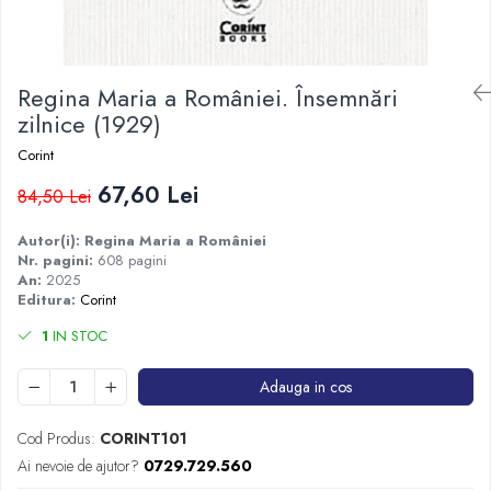
Istorie
Istorie/Critica
Regina Maria a României. Însemnări
Jurnale/Memorii
zilnice (1929)
Manuale scolare/Cursuri
Corint
Medicină
67,60 Lei
Poezie
84,50 Lei
Politică/Geopolitică
Autor(i): Regina Maria a României
Nr. pagini:
608 pagini
Proză
An:
2025
Psihologie
Editura:
Corint
Sociologie
1
IN STOC
Spiritualitate/Ezoterism
Adauga in cos
Sport
Stiinte/Educatie
Cod Produs:
CORINT101
Ai nevoie de ajutor?
0729.729.560