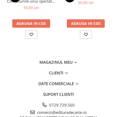
Confesiunile unui spectator
65,00 Lei
fidel
55,00 Lei
ADAUGA IN COS
ADAUGA IN COS
MAGAZINUL MEU
CLIENTI
DATE COMERCIALE
SUPORT CLIENTI
0729.729.560
comenzi@edituradecarte.ro