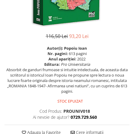
Eseistica
Filosofie
Gastronomie
Hobby
116,50 Lei
93,20 Lei
Istorie
Autor(i): Popoiu Ioan
Istorie/Critica
Nr. pagini:
613 pagini
Anul apariţiei
: 2022
Jurnale/Memorii
Editura:
Pro Universitaria
Absorbit de ganduri frumoase si intuitie intelectuala, de aceasta data
Manuale scolare/Cursuri
scriitorul si istoricul Ioan Popoiu ne propune spre lectura o noua
lucrare foarte originala despre istoria neamului romanesc, intitulata
Medicină
„ROMANIA 1848-1947- Afirmarea unei natiuni”, cu un cuprins de 613
Poezie
pagini.
Politică/Geopolitică
STOC EPUIZAT
Proză
Cod Produs:
PROUNIV018
Ai nevoie de ajutor?
0729.729.560
Psihologie
Sociologie
Adauga la Favorite
Cere informatii