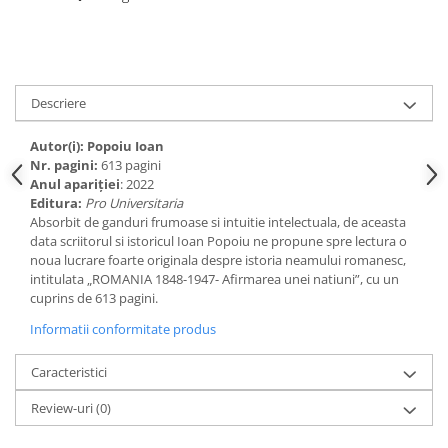
Spiritualitate/Ezoterism
Sport
Stiinte/Educatie
Noutăți
Descriere
Cărți
Autor(i): Popoiu Ioan
Reviste
Nr. pagini:
613 pagini
Anul apariţiei
: 2022
Reviste
Editura:
Pro Universitaria
Capital
Absorbit de ganduri frumoase si intuitie intelectuala, de aceasta
data scriitorul si istoricul Ioan Popoiu ne propune spre lectura o
Evenimentul Istoric
noua lucrare foarte originala despre istoria neamului romanesc,
Evenimentul istoric - editii
intitulata „ROMANIA 1848-1947- Afirmarea unei natiuni”, cu un
electronice
cuprins de 613 pagini.
Informatii conformitate produs
Caracteristici
Review-uri
(0)