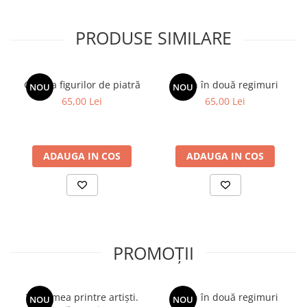
PRODUSE SIMILARE
Galeria figurilor de piatră
Spion în două regimuri
NOU
NOU
65,00 Lei
65,00 Lei
ADAUGA IN COS
ADAUGA IN COS
PROMOȚII
Viața mea printre artiști.
Spion în două regimuri
NOU
NOU