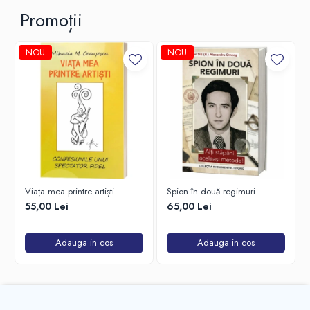
Promoții
NOU
NOU
Viața mea printre artiști.
Spion în două regimuri
Confesiunile unui spectator
55,00 Lei
65,00 Lei
fidel
Adauga in cos
Adauga in cos