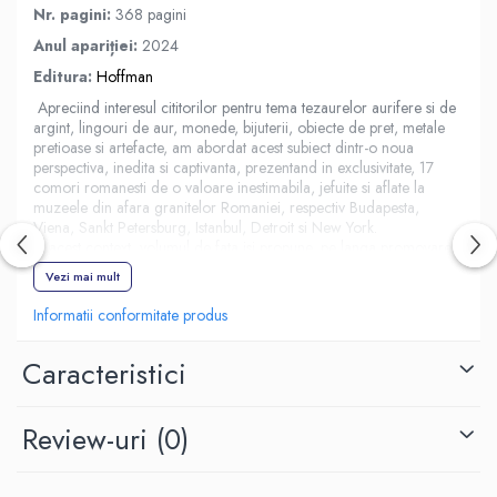
Nr. pagini:
368
pagini
Anul apariției:
2024
Editura:
Hoffman
Apreciind interesul cititorilor pentru tema tezaurelor aurifere si de
argint, lingouri de aur, monede, bijuterii, obiecte de pret, metale
pretioase si artefacte, am abordat acest subiect dintr-o noua
perspectiva, inedita si captivanta, prezentand in exclusivitate, 17
comori romanesti de o valoare inestimabila, jefuite si aflate la
muzeele din afara granitelor Romaniei, respectiv Budapesta,
Viena, Sankt Petersburg, Istanbul, Detroit si New York.
In acest context, volumul de fata isi propune, pe langa promovarea
comorilor noastre si impulsionarea elitei diplomatiei pentru
Vezi mai mult
sutinerea demersurilor in vederea readucerii tezaurelor respective
pe pamanturile Romaniei, dar si a autoritatilor competente in
Informatii conformitate produs
vederea organizarii de expozitii (chiar itinerante) cu aceste comori
autohtone.
Caracteristici
Review-uri
(0)