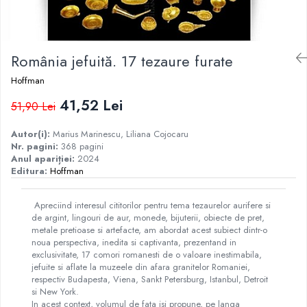
Istorie
Istorie/Critica
România jefuită. 17 tezaure furate
Jurnale/Memorii
Manuale scolare/Cursuri
Hoffman
Medicină
41,52 Lei
51,90 Lei
Poezie
Autor(i):
Marius Marinescu, Liliana Cojocaru
Politică/Geopolitică
Nr. pagini:
368
pagini
Anul apariției:
2024
Proză
Editura:
Hoffman
Psihologie
Apreciind interesul cititorilor pentru tema tezaurelor aurifere si
Sociologie
de argint, lingouri de aur, monede, bijuterii, obiecte de pret,
Spiritualitate/Ezoterism
metale pretioase si artefacte, am abordat acest subiect dintr-o
noua perspectiva, inedita si captivanta, prezentand in
Sport
exclusivitate, 17 comori romanesti de o valoare inestimabila,
jefuite si aflate la muzeele din afara granitelor Romaniei,
Stiinte/Educatie
respectiv Budapesta, Viena, Sankt Petersburg, Istanbul, Detroit
si New York.
In acest context, volumul de fata isi propune, pe langa