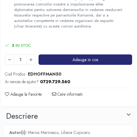
promovarea comorilor noastre si impulsionarea elitei
diplomatiei pentru sutinerea demersurilor in vederea readucerii
tezaurelor respective pe pamanturile Romaniei, dar si a
autoritatilor competente in vederea organizarii de expozitii
(chiar itinerante) cu aceste comori autohtone.
3
IN STOC
Adauga in cos
Cod Produs:
EDHOFFMAN50
Ai nevoie de ajutor?
0729.729.560
Adauga la Favorite
Cere informatii
Descriere
Autor(i):
Marius Marinescu, Liliana Cojocaru