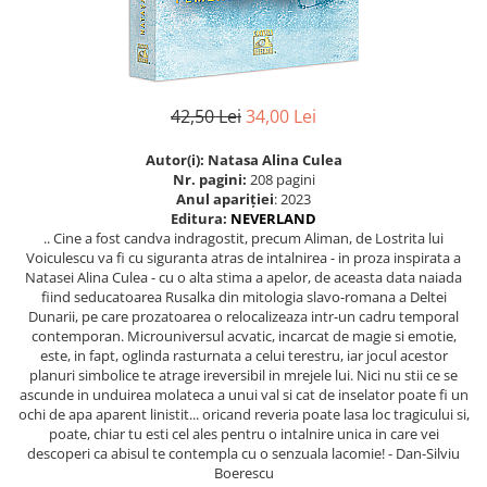
Eseistica
Filosofie
Gastronomie
42,50 Lei
34,00 Lei
Hobby
Istorie
Autor(i): Natasa Alina Culea
Nr. pagini:
208 pagini
Istorie/Critica
Anul apariţiei
: 2023
Editura:
NEVERLAND
Jurnale/Memorii
.. Cine a fost candva indragostit, precum Aliman, de Lostrita lui
Voiculescu va fi cu siguranta atras de intalnirea - in proza inspirata a
Manuale scolare/Cursuri
Natasei Alina Culea - cu o alta stima a apelor, de aceasta data naiada
Medicină
fiind seducatoarea Rusalka din mitologia slavo-romana a Deltei
Dunarii, pe care prozatoarea o relocalizeaza intr-un cadru temporal
Poezie
contemporan. Microuniversul acvatic, incarcat de magie si emotie,
este, in fapt, oglinda rasturnata a celui terestru, iar jocul acestor
Politică/Geopolitică
planuri simbolice te atrage ireversibil in mrejele lui. Nici nu stii ce se
Proză
ascunde in unduirea molateca a unui val si cat de inselator poate fi un
ochi de apa aparent linistit... oricand reveria poate lasa loc tragicului si,
Psihologie
poate, chiar tu esti cel ales pentru o intalnire unica in care vei
descoperi ca abisul te contempla cu o senzuala lacomie! - Dan-Silviu
Sociologie
Boerescu