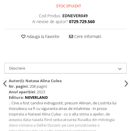
Spiritualitate/Ezoterism
STOC EPUIZAT
Sport
Cod Produs:
EDNEVER049
Stiinte/Educatie
Ai nevoie de ajutor?
0729.729.560
Noutăți
Adauga la Favorite
Cere informatii
Cărți
Reviste
Reviste
Capital
Descriere
Evenimentul Istoric
Evenimentul istoric - editii
Autor(i): Natasa Alina Culea
Nr. pagini:
208 pagini
electronice
Anul apariţiei
: 2023
Editura:
NEVERLAND
.. Cine a fost candva indragostit, precum Aliman, de Lostrita lui
Voiculescu va fi cu siguranta atras de intalnirea - in proza
inspirata a Natasei Alina Culea - cu o alta stima a apelor, de
aceasta data naiada fiind seducatoarea Rusalka din mitologia
slavo-romana a Deltei Dunarii, pe care prozatoarea o
relocalizeaza intr-un cadru temporal contemporan.