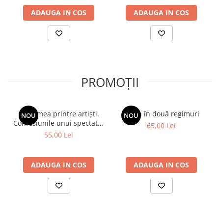
ADAUGA IN COS
ADAUGA IN COS
PROMOȚII
Viața mea printre artiști.
Spion în două regimuri
NOU
NOU
Confesiunile unui spectator
65,00 Lei
fidel
55,00 Lei
ADAUGA IN COS
ADAUGA IN COS