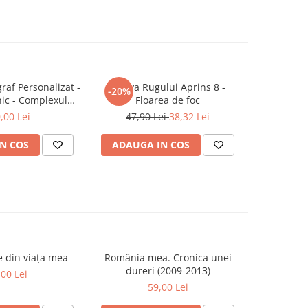
raf Personalizat -
Arhiva Rugului Aprins 8 -
Fantom
-20%
-20%
ic - Complexul
Floarea de foc
148,0
 - Ediție limitată
,00 Lei
47,90 Lei
38,32 Lei
N COS
ADAUGA IN COS
ADAUG
se din viața mea
România mea. Cronica unei
Zăpada îns
-20%
dureri (2009-2013)
unui so
,00 Lei
Fr
59,00 Lei
63,5