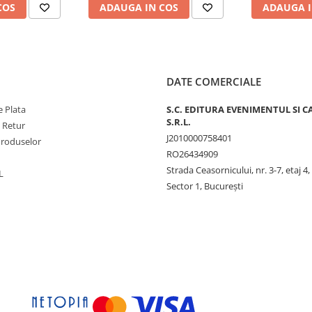
COS
ADAUGA IN COS
ADAUGA I
DATE COMERCIALE
 Plata
S.C. EDITURA EVENIMENTUL SI C
S.R.L.
e Retur
J2010000758401
Produselor
RO26434909
Strada Ceasornicului, nr. 3-7, etaj 4,
L
Sector 1, Bucureşti