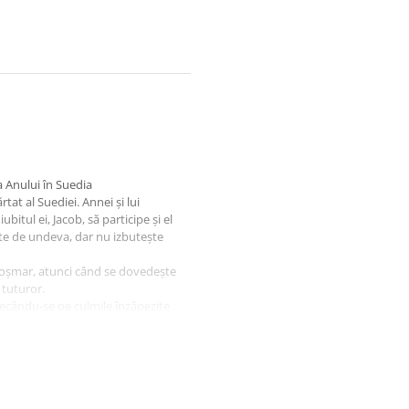
 Anului în Suedia
tat al Suediei. Annei și lui
bitul ei, Jacob, să participe și el
ște de undeva, dar nu izbutește
coșmar, atunci când se dovedește
 tuturor.
trecându-se pe culmile înzăpezite
r.
lor suspans non-stop. Îi invidiez