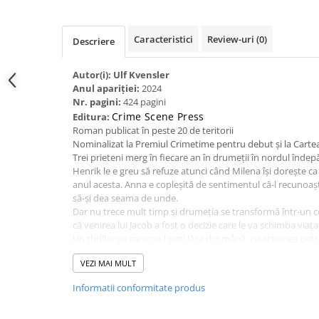
Spiritualitate/Ezoterism
Sport
Caracteristici
Review-uri
(0)
Descriere
Stiinte/Educatie
Noutăți
Autor(i): Ulf Kvensler
Anul apariției:
2024
Cărți
Nr. pagini:
424 pagini
Reviste
Crime Scene Press
Editura:
Roman publicat în peste 20 de teritorii
Reviste
Nominalizat la Premiul Crimetime pentru debut și la Cartea
Capital
Trei prieteni merg în fiecare an în drumeții în nordul îndepăr
Henrik le e greu să refuze atunci când Milena își dorește ca iu
Evenimentul Istoric
anul acesta. Anna e copleșită de sentimentul că-l recunoa
Evenimentul istoric - editii
să-și dea seama de unde.
electronice
Dar nu trece mult timp și drumeția se transformă într-un 
că venirea lui Jacob a fost o decizie care le va schimba viața
Un thriller pe care nu-l poți lăsa din mână, cu acțiunea pe
ale unui munte pe cât de spectaculos, pe atât de necruțăto
VEZI MAI MULT
Receptare critică
„Sarek este o capodoperă în miniatură care le oferă cititori
Informatii conformitate produs
pe toți care nu l-au citit încă. Incredibil de bine scris!”
Kristina Ohlsson