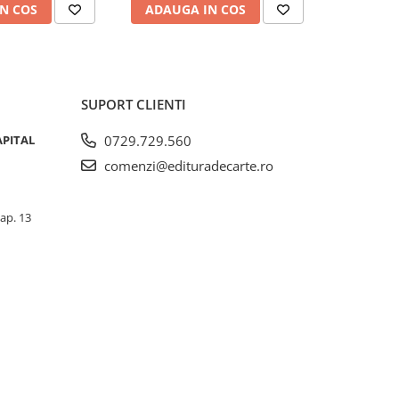
N COS
ADAUGA IN COS
ADAUG
SUPORT CLIENTI
APITAL
0729.729.560
comenzi@edituradecarte.ro
 ap. 13