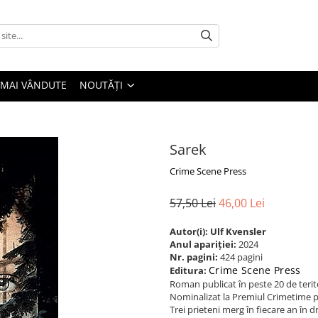
 MAI VÂNDUTE
NOUTĂȚI
Sarek
Crime Scene Press
57,50 Lei
46,00 Lei
Autor(i): Ulf Kvensler
Anul apariției:
2024
Nr. pagini:
424 pagini
Crime Scene Press
Editura:
Roman publicat în peste 20 de terito
Nominalizat la Premiul Crimetime pe
Trei prieteni merg în fiecare an în d