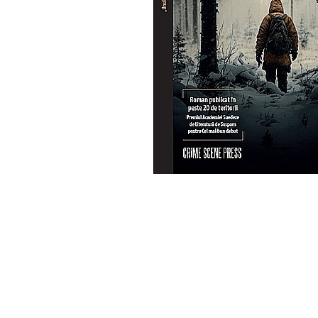
Eseistica
Filosofie
Gastronomie
Hobby
Istorie
Istorie/Critica
Jurnale/Memorii
Manuale scolare/Cursuri
Medicină
Poezie
Politică/Geopolitică
Proză
Psihologie
Sociologie