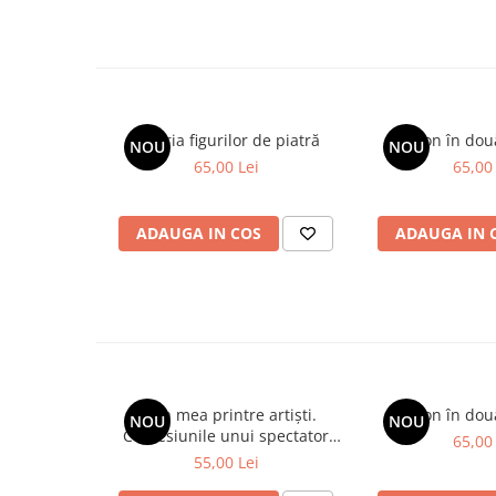
„Unul dintre cele mai bune romane de suspans pe care le-a
Galeria figurilor de piatră
Spion în dou
NOU
NOU
65,00 Lei
65,00 
ADAUGA IN COS
ADAUGA IN 
Viața mea printre artiști.
Spion în dou
NOU
NOU
Confesiunile unui spectator
65,00 
fidel
55,00 Lei