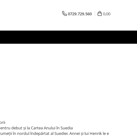
0729.729.560
0,00
rii
ntru debut și la Cartea Anului în Suedia
rumeții în nordul îndepărtat al Suediei. Annei și lui Henrik le e