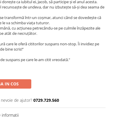
dorește ca iubitul ei, Jacob, să participe și el anul acesta.
-l recunoaște de undeva, dar nu izbutește să-și dea seama de
 se transformă într-un coșmar, atunci când se dovedește că
re le va schimba viața tuturor.
in mână, cu acțiunea petrecându-se pe culmile înzăpezite ale
pe atât de necruțător.
ă care le oferă cititorilor suspans non-stop. Îi invidiez pe
 de bine scris!”
de suspans pe care le-am citit vreodată.”
A IN COS
i nevoie de ajutor?
0729.729.560
informatii