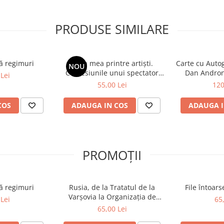
m citit vreodată.”
PRODUSE SIMILARE
ă regimuri
Viața mea printre artiști.
Carte cu Autog
NOU
Confesiunile unui spectator
Dan Andron
Lei
fidel
Înaltei Porți
55,00 Lei
120
COS
ADAUGA IN COS
ADAUGA I
PROMOȚII
ă regimuri
Rusia, de la Tratatul de la
File întoar
Varșovia la Organizația de
Lei
65
Cooperare de la Shanghai și
65,00 Lei
BRICS plus