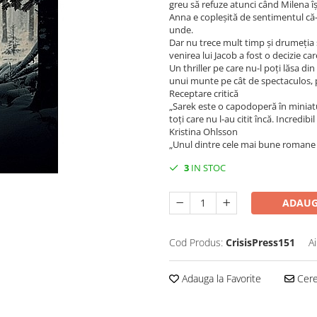
greu să refuze atunci când Milena își 
Anna e copleșită de sentimentul că
unde.
Dar nu trece mult timp și drumeția
venirea lui Jacob a fost o decizie ca
Un thriller pe care nu-l poți lăsa d
unui munte pe cât de spectaculos, 
Receptare critică
„Sarek este o capodoperă în miniatur
toți care nu l-au citit încă. Incredibil
Kristina Ohlsson
„Unul dintre cele mai bune romane 
3
IN STOC
ADAUG
Cod Produs:
CrisisPress151
A
Adauga la Favorite
Cere 