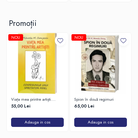
Promoții
NOU
NOU
Viața mea printre artiști.
Spion în două regimuri
Confesiunile unui spectator
55,00 Lei
65,00 Lei
fidel
Adauga in cos
Adauga in cos