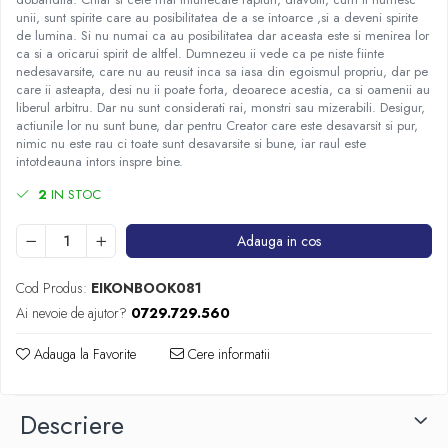
unii, sunt spirite care au posibilitatea de a se intoarce ,si a deveni spirite
de lumina. Si nu numai ca au posibilitatea dar aceasta este si menirea lor
ca si a oricarui spirit de altfel. Dumnezeu ii vede ca pe niste fiinte
nedesavarsite, care nu au reusit inca sa iasa din egoismul propriu, dar pe
care ii asteapta, desi nu ii poate forta, deoarece acestia, ca si oamenii au
liberul arbitru. Dar nu sunt considerati rai, monstri sau mizerabili. Desigur,
actiunile lor nu sunt bune, dar pentru Creator care este desavarsit si pur,
nimic nu este rau ci toate sunt desavarsite si bune, iar raul este
intotdeauna intors inspre bine.
2
IN STOC
Adauga in cos
Cod Produs:
EIKONBOOK081
Ai nevoie de ajutor?
0729.729.560
Adauga la Favorite
Cere informatii
Descriere