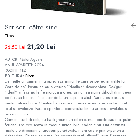
Istorie
Istorie/Critica
Scrisori către sine
Jurnale/Memorii
Manuale scolare/Cursuri
Eikon
Medicină
21,20 Lei
26,50 Lei
Poezie
AUTOR: Matei Agachi
Politică/Geopolitică
ANUL APARIȚIEI: 2024
PAGINI: 112
Proză
EDITURA:
Eikon
De multe ori oamenii nu apreciaza minunile care se petrec in vietile lor.
Psihologie
Oare de ce? Pentru ca au o viziune "idealista" despre viata. Desigur
Sociologie
"ideal" ar fi sa nu le fie niciodata greu, sa nu intampine dificultati in ceea
ce fac, sa fie totul lin si usor de la un capat la altul. Dar nu este asa, si
Spiritualitate/Ezoterism
pentru ratiuni bune. Creatorul a conceput lumea aceasta in asa fel incat
totul sa evolueze. Fara o opozitie a parcursului lin nu ar exista evolutie, si
Sport
nici mentinere.
Stiinte/Educatie
Oamenii sunt diferiti, cu background-uri diferite, mai fericite sau mai putin
fericite. Toti evolueaza in moduri unice. Nici caderile nu sunt destinatii
finale ale disperarii ci urcusuri paradoxale, manifestate prin experienta
dobandita. Chiar si cele mai intunecate fapturi, diavolii, cum ii numesc