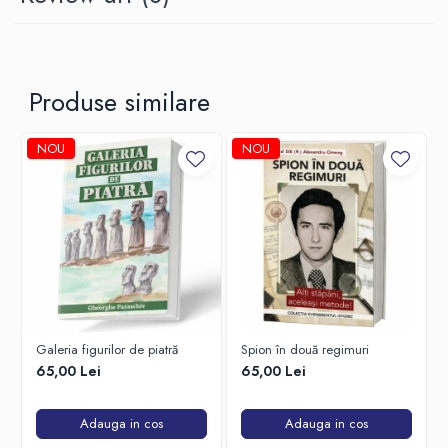
arbitru. Dar nu sunt considerati rai, monstri sau mizerabili. Desigur,
actiunile lor nu sunt bune, dar pentru Creator care este desavarsit si
pur, nimic nu este rau ci toate sunt desavarsite si bune, iar raul este
intotdeauna intors inspre bine.
Produse similare
NOU
NOU
Galeria figurilor de piatră
Spion în două regimuri
65,00 Lei
65,00 Lei
Adauga in cos
Adauga in cos