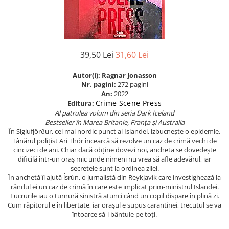
Istorie
Istorie/Critica
Jurnale/Memorii
39,50 Lei
31,60 Lei
Manuale scolare/Cursuri
Medicină
Autor(i): Ragnar Jonasson
Nr. pagini:
272 pagini
Poezie
An:
2022
Crime Scene Press
Editura:
Politică/Geopolitică
Al patrulea volum din seria Dark Iceland
Proză
Bestseller în Marea Britanie, Franța și Australia
În Siglufjörður, cel mai nordic punct al Islandei, izbucnește o epidemie.
Psihologie
Tânărul polițist Ari Thór încearcă să rezolve un caz de crimă vechi de
cincizeci de ani. Chiar dacă obține dovezi noi, ancheta se dovedește
Sociologie
dificilă într-un oraș mic unde nimeni nu vrea să afle adevărul, iar
secretele sunt la ordinea zilei.
Spiritualitate/Ezoterism
În anchetă îl ajută ĺsrún, o jurnalistă din Reykjavík care investighează la
Sport
rândul ei un caz de crimă în care este implicat prim-ministrul Islandei.
Lucrurile iau o turnură sinistră atunci când un copil dispare în plină zi.
Stiinte/Educatie
Cum răpitorul e în libertate, iar orașul e supus carantinei, trecutul se va
întoarce să-i bântuie pe toți.