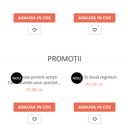
ADAUGA IN COS
ADAUGA IN COS
PROMOȚII
Viața mea printre artiști.
Spion în două regimuri
NOU
NOU
Confesiunile unui spectator
65,00 Lei
fidel
55,00 Lei
ADAUGA IN COS
ADAUGA IN COS