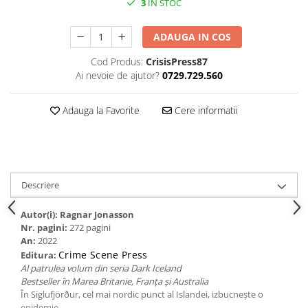
3
IN STOC
ADAUGA IN COS
Cod Produs:
CrisisPress87
Ai nevoie de ajutor?
0729.729.560
Adauga la Favorite
Cere informatii
Descriere
Autor(i): Ragnar Jonasson
Nr. pagini:
272 pagini
An:
2022
Crime Scene Press
Editura:
Al patrulea volum din seria Dark Iceland
Bestseller în Marea Britanie, Franța și Australia
În Siglufjörður, cel mai nordic punct al Islandei, izbucnește o
epidemie.