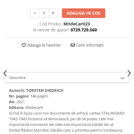
ADAUGA IN COS
Cod Produs:
MIIdeCarti23
Ai nevoie de ajutor?
0729.729.560
Adauga la Favorite
Cere informatii
Descriere
Autor(i):
TORSTEN DIEDRICH
Nr. pagini:
146 pagini
An:
2021
Editura:
Miidecarti
Scrisă în baza unor noi documente de arhivă, cartea STALINGRAD
1942-1943 încearcă să lămurească, pe cât se poate, cele mai
importante momente ale celei mai importante bătălii din al
Doilea Război Mondial, bătălia care a schimba pentru totdeauna