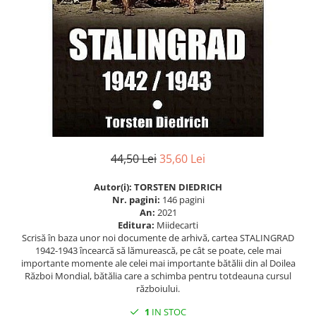
Istorie
Istorie/Critica
Jurnale/Memorii
Manuale scolare/Cursuri
Medicină
Poezie
Politică/Geopolitică
44,50 Lei
35,60 Lei
Proză
Autor(i):
TORSTEN DIEDRICH
Psihologie
Nr. pagini:
146 pagini
Sociologie
An:
2021
Editura:
Miidecarti
Spiritualitate/Ezoterism
Scrisă în baza unor noi documente de arhivă, cartea STALINGRAD
1942-1943 încearcă să lămurească, pe cât se poate, cele mai
Sport
importante momente ale celei mai importante bătălii din al Doilea
Război Mondial, bătălia care a schimba pentru totdeauna cursul
Stiinte/Educatie
războiului.
1
IN STOC