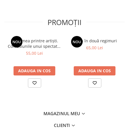
PROMOȚII
Viața mea printre artiști.
Spion în două regimuri
NOU
NOU
Confesiunile unui spectator
65,00 Lei
fidel
55,00 Lei
ADAUGA IN COS
ADAUGA IN COS
MAGAZINUL MEU
CLIENTI