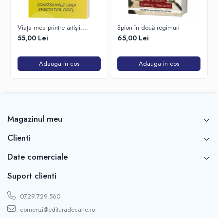
Viața mea printre artiști.
Spion în două regimuri
Confesiunile unui spectator
55,00 Lei
65,00 Lei
fidel
Adauga in cos
Adauga in cos
Magazinul meu
Clienti
Date comerciale
Suport clienti
0729.729.560
comenzi@edituradecarte.ro