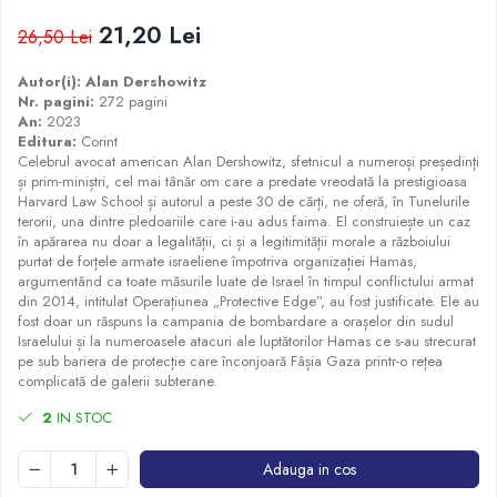
Istorie
21,20 Lei
26,50 Lei
Istorie/Critica
Autor(i): Alan Dershowitz
Jurnale/Memorii
Nr. pagini:
272 pagini
An:
2023
Manuale scolare/Cursuri
Editura:
Corint
Medicină
Celebrul avocat american Alan Dershowitz, sfetnicul a numeroși președinți
și prim-miniștri, cel mai tânăr om care a predate vreodată la prestigioasa
Poezie
Harvard Law School și autorul a peste 30 de cărți, ne oferă, în Tunelurile
terorii, una dintre pledoariile care i-au adus faima. El construiește un caz
Politică/Geopolitică
în apărarea nu doar a legalității, ci și a legitimității morale a războiului
purtat de forțele armate israeliene împotriva organizației Hamas,
Proză
argumentând ca toate măsurile luate de Israel în timpul conflictului armat
Psihologie
din 2014, intitulat Operațiunea „Protective Edge”, au fost justificate. Ele au
fost doar un răspuns la campania de bombardare a orașelor din sudul
Sociologie
Israelului și la numeroasele atacuri ale luptătorilor Hamas ce s-au strecurat
pe sub bariera de protecție care înconjoară Fâșia Gaza printr-o rețea
Spiritualitate/Ezoterism
complicată de galerii subterane.
Sport
2
IN STOC
Stiinte/Educatie
Adauga in cos