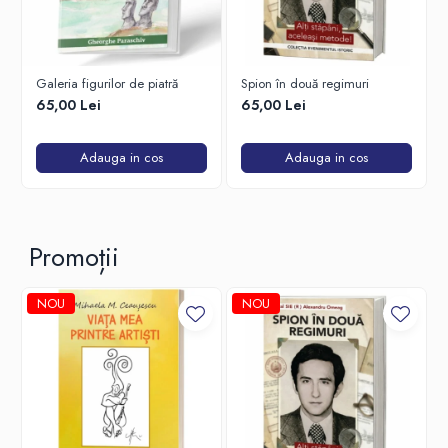
Galeria figurilor de piatră
Spion în două regimuri
65,00 Lei
65,00 Lei
Adauga in cos
Adauga in cos
Promoții
NOU
NOU