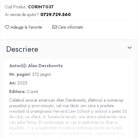
Cod Produs:
CORINT037
Ai nevoie de ajutor?
0729.729.560
Adauga la Favorite
Cere informatii
Descriere
Autor(i): Alan Dershowitz
Nr. pagini:
272 pagini
An:
2023
Editura:
Corint
Celebrul avocat american Alan Dershowitz, sfetnicul a numeroși
președinți și prim-miniștri, cel mai tânăr om care a predate
vreodată la prestigioasa Harvard Law School și autorul a peste 30
de cărți, ne oferă, în Tunelurile terorii, una dintre pledoariile care
i-au adus faima. El construiește un caz în apărarea nu doar a
legalității, ci și a legitimității morale a războiului purtat de forțele
armate israeliene împotriva organizației Hamas, argumentând ca