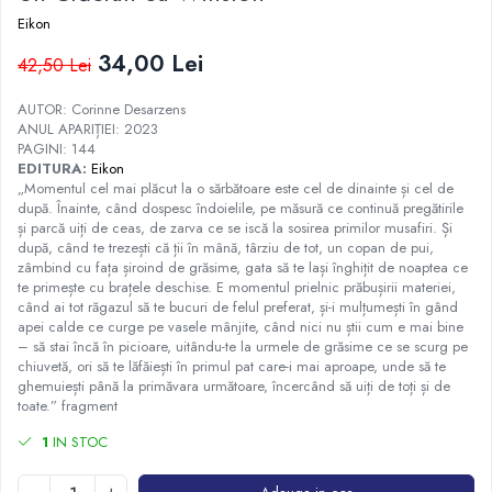
Istorie
Eikon
Istorie/Critica
34,00 Lei
42,50 Lei
Jurnale/Memorii
AUTOR: Corinne Desarzens
Manuale scolare/Cursuri
ANUL APARIȚIEI: 2023
PAGINI: 144
Medicină
EDITURA:
Eikon
„Momentul cel mai plăcut la o sărbătoare este cel de dinainte și cel de
Poezie
după. Înainte, când dospesc îndoielile, pe măsură ce continuă pregătirile
Politică/Geopolitică
și parcă uiți de ceas, de zarva ce se iscă la sosirea primilor musafiri. Și
după, când te trezești că ții în mână, târziu de tot, un copan de pui,
Proză
zâmbind cu fața șiroind de grăsime, gata să te lași înghițit de noaptea ce
te primește cu brațele deschise. E momentul prielnic prăbușirii materiei,
Psihologie
când ai tot răgazul să te bucuri de felul preferat, și-i mulțumești în gând
apei calde ce curge pe vasele mânjite, când nici nu știi cum e mai bine
Sociologie
– să stai încă în picioare, uitându-te la urmele de grăsime ce se scurg pe
Spiritualitate/Ezoterism
chiuvetă, ori să te lăfăiești în primul pat care-i mai aproape, unde să te
ghemuiești până la primăvara următoare, încercând să uiți de toți și de
Sport
toate.” fragment
Stiinte/Educatie
1
IN STOC