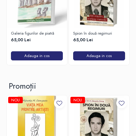
Galeria figurilor de piatră
Spion în două regimuri
65,00 Lei
65,00 Lei
Adauga in cos
Adauga in cos
Promoții
NOU
NOU