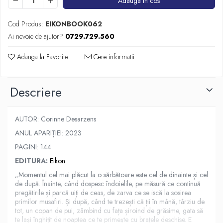
Adauga in cos
Cod Produs:
EIKONBOOK062
Ai nevoie de ajutor?
0729.729.560
Adauga la Favorite
Cere informatii
Descriere
AUTOR: Corinne Desarzens
ANUL APARIȚIEI: 2023
PAGINI: 144
EDITURA:
Eikon
„Momentul cel mai plăcut la o sărbătoare este cel de dinainte și cel
de după. Înainte, când dospesc îndoielile, pe măsură ce continuă
pregătirile și parcă uiți de ceas, de zarva ce se iscă la sosirea
primilor musafiri. Și după, când te trezești că ții în mână, târziu de
tot, un copan de pui, zâmbind cu fața șiroind de grăsime, gata să
te lași înghițit de noaptea ce te primește cu brațele deschise. E