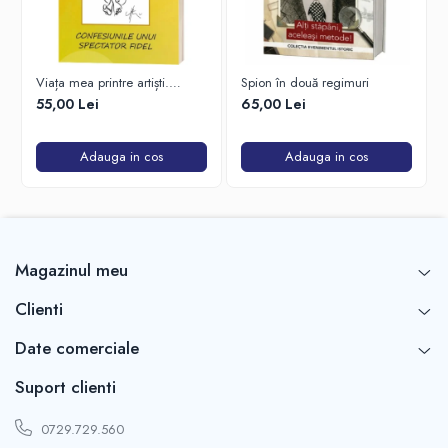
Viața mea printre artiști.
Spion în două regimuri
Confesiunile unui spectator
55,00 Lei
65,00 Lei
fidel
Adauga in cos
Adauga in cos
Magazinul meu
Clienti
Date comerciale
Suport clienti
0729.729.560