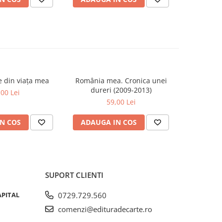
se din viața mea
România mea. Cronica unei
Zăpada îns
-20%
dureri (2009-2013)
unui so
,00 Lei
Fr
59,00 Lei
63,5
N COS
ADAUGA IN COS
ADAUG
SUPORT CLIENTI
APITAL
0729.729.560
comenzi@edituradecarte.ro