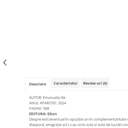
Spiritualitate/Ezoterism
Sport
Stiinte/Educatie
Noutăți
Cărți
Reviste
Reviste
Capital
Evenimentul Istoric
Evenimentul istoric - editii
Caracteristici
Review-uri
(0)
Descriere
electronice
AUTOR: Emanuela Ilie
ANUL APARIȚIEI: 2024
PAGINI: 568
EDITURA:
Eikon
Despre exil (eventual în opoziție ori în complementaritate c
diasporă, emigrație șcl.) s-au scris sute și sute de lucrări 