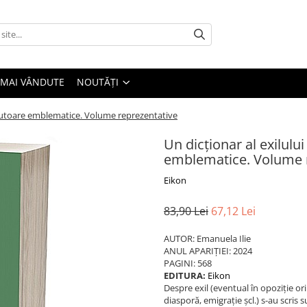
 MAI VÂNDUTE
NOUTĂȚI
 Autoare emblematice. Volume reprezentative
Un dicționar al exilul
emblematice. Volume 
Eikon
83,90 Lei
67,12 Lei
AUTOR: Emanuela Ilie
ANUL APARIȚIEI: 2024
PAGINI: 568
EDITURA:
Eikon
Despre exil (eventual în opoziție or
diasporă, emigrație șcl.) s-au scris 