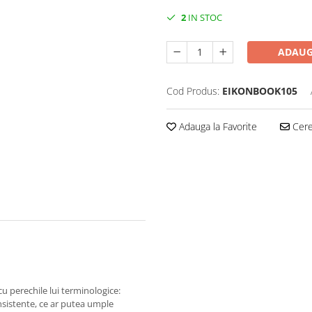
2
IN STOC
ADAUG
Cod Produs:
EIKONBOOK105
Adauga la Favorite
Cere 
u perechile lui terminologice:
consistente, ce ar putea umple