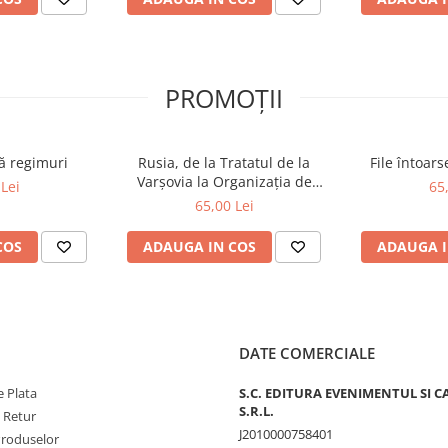
p dorința implicării într-un
 o stare de fapt și a stimula, pe
PROMOȚII
ă regimuri
Rusia, de la Tratatul de la
File întoar
Varșovia la Organizația de
Lei
65
Cooperare de la Shanghai și
65,00 Lei
BRICS plus
COS
ADAUGA IN COS
ADAUGA I
DATE COMERCIALE
 Plata
S.C. EDITURA EVENIMENTUL SI C
S.R.L.
e Retur
J2010000758401
Produselor