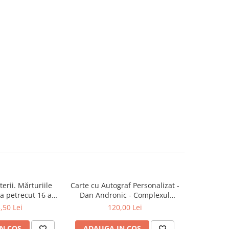
erii. Mărturiile
Carte cu Autograf Personalizat -
Zod
a petrecut 16 ani
Dan Andronic - Complexul
latului Victoria și
Înaltei Porți - Ediție limitată
,50 Lei
120,00 Lei
lamentului
N COS
ADAUGA IN COS
ADAUG