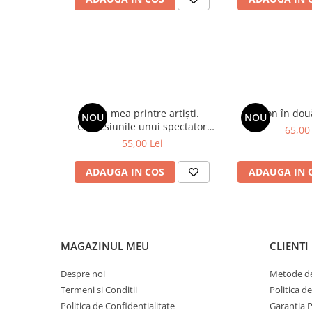
profesoarei lor bănuieli mai vechi, stârnindu-i în același tim
demers în fond reparatoriu, menit a corija, pe termen scurt,
termen lung, acțiuni similare. (Emanuela Ilie)
Viața mea printre artiști.
Spion în dou
NOU
NOU
Confesiunile unui spectator
65,00 
fidel
55,00 Lei
ADAUGA IN COS
ADAUGA IN 
MAGAZINUL MEU
CLIENTI
Despre noi
Metode de
Termeni si Conditii
Politica d
Politica de Confidentialitate
Garantia 