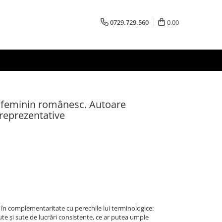
0729.729.560
0,00
ui feminin românesc. Autoare
reprezentative
i în complementaritate cu perechile lui terminologice:
sute și sute de lucrări consistente, ce ar putea umple