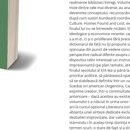
realmente biblioteci întregi. Volume 
mize dintre cele mai diverse, au ana
devenirea conceptului, recunoscând
după cum susțin bunăoară coordonat
Culture. Homes Found and Lost, exil
finalul lui nu se întrevede nicăieri.
ideologice și economice recente, ca
ș.a.m.d., ci și o proliferare fără pre
dicționarul de față nu își propune 
spinoase din punct de vedere concep
perspective radical diferite asupra 
dispoziția celor interesați un instr
impresionantă (pe plan tematic, atitud
finalul secolului al XIX-lea și până 
prioritar politice, să părăsească sp
să se stabilească definitiv într-un c
Suedia) ori american (Argentina, Can
exprime creator, într-o continuitate
anterioare – dacă acestea au existat.
volumului s-a născut în urma unor dis
ani la cursul opțional Literatura sc
absența unei sinteze dedicate exclu
dezbateri improvizate, dar valoroase
stârnindu-i în același timp dorința i
termen scurt, o stare de fapt și a st