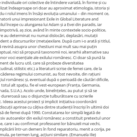
individuale ori colective de întindere variată, în forme și cu
lizat îndeaproape ori doar au aproximat etimologia, istoria și
u-i rolul imens în însăși evoluția umanului – din moment ce,
orii unui impresionant Exile in Global Literature and
ul începe cu alungarea lui Adam și a Evei din paradis, iar
 Dimpotrivă, aș zice, având în minte contextele socio-politice,
re au determinat nu numai dislocări, deplasări, mutații
cedent a discursurilor (meta)exilare. După cum i-o arată și titlul,
să revină asupra unor chestiuni mai mult sau mai puțin
tual, nici să propună taxonomii noi, ierarhii alternative sau
unor voci esențiale ale exilului românesc. Ci doar să pună la
ument de lucru util, care să probeze diversitatea
inal, stilistic etc.) a literaturii scrise de femei care, de la
la căderea regimului comunist, au fost nevoite, din rațiuni
ațiul românesc și, eventual după o perioadă de căutări dificile,
u totul alt spațiu, fie el vest-european (Franța, Germania,
ada, S.U.A.). Acolo unde, bineînțeles, au putut și să se
 dureroasă sau o disjuncție tulburătoare cu scrierile
 Ideea acestui proiect și implicit inițiativa coordonării
cuții aprinse cu câțiva dintre studenții înscriși în ultimii doi
risă de femei după 1990. Constatarea lor simplă legată de
siv autoarelor din exilul românesc a constituit pretextul unor
, care i-au confirmat profesoarei lor bănuieli mai vechi,
mplicării într-un demers în fond reparatoriu, menit a corija, pe
imula, pe termen lung, acțiuni similare. (Emanuela Ilie)