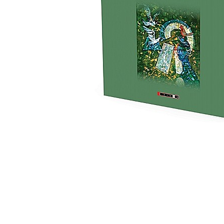
Eseistica
Filosofie
Gastronomie
Hobby
Istorie
Istorie/Critica
Jurnale/Memorii
Manuale scolare/Cursuri
Medicină
Poezie
Politică/Geopolitică
Proză
Psihologie
Sociologie