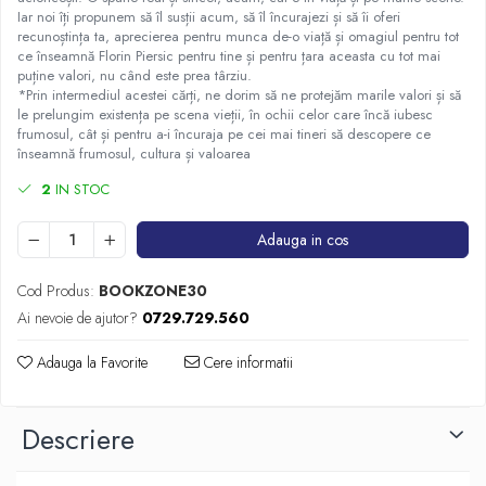
Iar noi îți propunem să îl susții acum, să îl încurajezi și să îi oferi
recunoștința ta, aprecierea pentru munca de-o viață și omagiul pentru tot
ce înseamnă Florin Piersic pentru tine și pentru țara aceasta cu tot mai
puține valori, nu când este prea târziu.
*Prin intermediul acestei cărți, ne dorim să ne protejăm marile valori și să
le prelungim existența pe scena vieții, în ochii celor care încă iubesc
frumosul, cât și pentru a-i încuraja pe cei mai tineri să descopere ce
înseamnă frumosul, cultura și valoarea
2
IN STOC
Adauga in cos
Cod Produs:
BOOKZONE30
Ai nevoie de ajutor?
0729.729.560
Adauga la Favorite
Cere informatii
Descriere