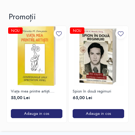
Promoții
NOU
NOU
Viața mea printre artiști.
Spion în două regimuri
Confesiunile unui spectator
55,00 Lei
65,00 Lei
fidel
Adauga in cos
Adauga in cos