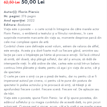
50,00 Lei
62,50 Lei
Istorie
Autor(i): Florin Piersic
Istorie/Critica
Nr. pagini:
376 pagini
Jurnale/Memorii
Anul apariţiei
: 2022
Editura:
Bookzone
Manuale scolare/Cursuri
Viața este o poveste – o carte scrisă în întregime de către marele actor
Florin Piersic, o emblemă a teatrului și a filmului românesc, în care
Medicină
surprinde momente marcante din viața sa, momente desprinse parcă din
cele mai complexe opere de artă.
Poezie
Cuvântul cheie care definește acest volum, extrem de valoros de altfel,
Politică/Geopolitică
este emoția. Acesta și-a dorit foarte mult ca fiecare gând, amintire sau
lecție pe care o întipărește pe hârtie să provoace emoții. Să facă cititorul
Proză
să simtă, să-l doară, să-și plângă sufletul, dar să-l și amuze, să râdă de
intemperiile vieții. În altă ordine de idei, cartea este scrisă într-un balans
Psihologie
continuu între plânsete și râsete, pentru că așa-i și-n viața de actor, cât și
Sociologie
de spectator.
O carte pe care o simți ca pe o piesă de teatru, dar nu pentru că ar fi
Spiritualitate/Ezoterism
impersonat autorul pe cineva, ci pentru că te pune din postura de
spectator în pielea actorului și te provoacă să simți, să trăiești și să
Sport
aprofundezi fiecare cuvânt. Fiecare scenă. Fiecare val. De aplauze sau
de trăiri.
Stiinte/Educatie
Viața este o poveste, spune Florin Piersic. Iar el își spune povestea, din
adâncul sufletului și cu magia cuvântului de această dată, nu prin jocuri
actoricești. O spune real și sincer, acum, cât e în viață și pe marile scene.