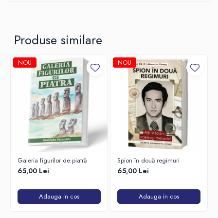
din adâncul sufletului și cu magia cuvântului de această dată, nu
prin jocuri actoricești. O spune real și sincer, acum, cât e în viață și
pe marile scene. Iar noi îți propunem să îl susții acum, să îl
încurajezi și să îi oferi recunoștința ta, aprecierea pentru munca
Produse similare
de-o viață și omagiul pentru tot ce înseamnă Florin Piersic pentru
tine și pentru țara aceasta cu tot mai puține valori, nu când este
prea târziu.
NOU
NOU
*Prin intermediul acestei cărți, ne dorim să ne protejăm marile
valori și să le prelungim existența pe scena vieții, în ochii celor care
încă iubesc frumosul, cât și pentru a-i încuraja pe cei mai tineri să
descopere ce înseamnă frumosul, cultura și valoarea
Galeria figurilor de piatră
Spion în două regimuri
65,00 Lei
65,00 Lei
Adauga in cos
Adauga in cos