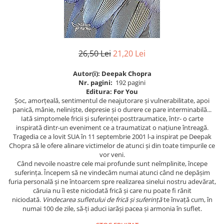
Istorie
Istorie/Critica
Jurnale/Memorii
26,50 Lei
21,20 Lei
Manuale scolare/Cursuri
Medicină
Autor(i): Deepak Chopra
Nr. pagini:
192 pagini
Poezie
Editura: For You
Șoc, amorţeală, sentimentul de neajutorare şi vulnerabilitate, apoi
Politică/Geopolitică
panică, mânie, nelinişte, depresie și o durere ce pare interminabilă...
Iată simptomele fricii și suferinței posttraumatice, într- o carte
Proză
inspirată dintr-un eveniment ce a traumatizat o națiune întreagă.
Psihologie
Tragedia ce a lovit SUA în 11 septembrie 2001 l-a inspirat pe Deepak
Chopra să le ofere alinare victimelor de atunci și din toate timpurile ce
Sociologie
vor veni.
Când nevoile noastre cele mai profunde sunt neîmplinite, începe
Spiritualitate/Ezoterism
suferința. Începem să ne vindecăm numai atunci când ne depășim
Sport
furia personală și ne întoarcem spre realizarea sinelui nostru adevărat,
căruia nu îi este niciodată frică și care nu poate fi rănit
Stiinte/Educatie
niciodată.
Vindecarea sufletului de frică și suferință
te învață cum, în
numai 100 de zile, să-ți aduci iarăși pacea și armonia în suflet.