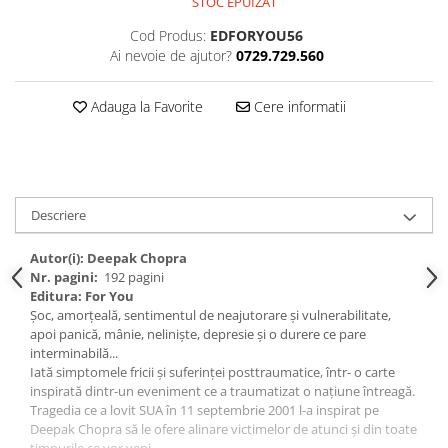
STOC EPUIZAT
Cod Produs:
EDFORYOU56
Ai nevoie de ajutor?
0729.729.560
Adauga la Favorite
Cere informatii
Descriere
Autor(i): Deepak Chopra
Nr. pagini:
192 pagini
Editura: For You
Șoc, amorţeală, sentimentul de neajutorare şi vulnerabilitate,
apoi panică, mânie, nelinişte, depresie și o durere ce pare
interminabilă...
Iată simptomele fricii și suferinței posttraumatice, într- o carte
inspirată dintr-un eveniment ce a traumatizat o națiune întreagă.
Tragedia ce a lovit SUA în 11 septembrie 2001 l-a inspirat pe
Deepak Chopra să le ofere alinare victimelor de atunci și din toate