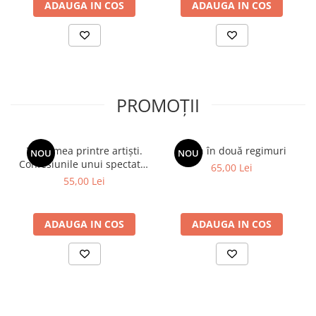
ADAUGA IN COS
ADAUGA IN COS
PROMOȚII
Viața mea printre artiști.
Spion în două regimuri
NOU
NOU
Confesiunile unui spectator
65,00 Lei
fidel
55,00 Lei
ADAUGA IN COS
ADAUGA IN COS