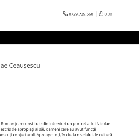
0729.729.560
0,00
olae Ceaușescu
Roman jr. reconstituie din interviuri un portret al lui Nicolae
scris de apropiați ai săi, oameni care au avut funcții
oscuți conjucturali. Aproape toți, în ciuda nivelului de cultură