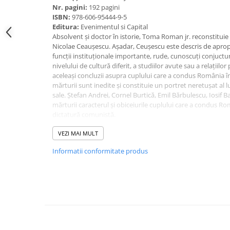
Spiritualitate/Ezoterism
Nr. pagini:
192 pagini
ISBN:
978-606-95444-9-5
Sport
Editura:
Evenimentul si Capital
Stiinte/Educatie
Absolvent și doctor în istorie, Toma Roman jr. reconstituie d
Nicolae Ceaușescu. Așadar, Ceușescu este descris de apropi
Noutăți
funcții instituționale importante, rude, cunoscuți conjuctur
Cărți
nivelului de cultură diferit, a studiilor avute sau a relațiilor
aceleași concluzii asupra cuplului care a condus România î
Reviste
mărturii sunt inedite și constituie un portret neretușat al l
sale. Ștefan Andrei, Cornel Burtică, Emil Bărbulescu, Iosif Ban
Reviste
mărturii caracterul și obiceiurile cuplului care a condus Ro
Capital
dictatură comunistă.
Volum recomandat de Evenimentul Istoric!
Evenimentul Istoric
VEZI MAI MULT
Evenimentul istoric - editii
Informatii conformitate produs
electronice