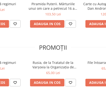
ă regimuri
Piramida Puterii. Mărturiile
Carte cu Autog
unui om care a petrecut 16 ani
Dan Andron
Lei
în culisele Palatului Victoria și
Înaltei Porți
103,50 Lei
120
ale Parlamentului
COS
ADAUGA IN COS
ADAUGA I
PROMOȚII
ă regimuri
Rusia, de la Tratatul de la
File întoar
Varșovia la Organizația de
Lei
65
Cooperare de la Shanghai și
65,00 Lei
BRICS plus
COS
ADAUGA IN COS
ADAUGA I