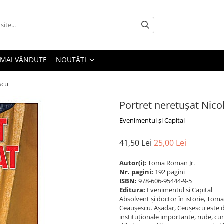
 MAI VÂNDUTE
NOUTĂȚI
scu
Portret neretușat Nic
Evenimentul și Capital
41,50 Lei
25,00 Lei
Autor(i):
Toma Roman Jr.
Nr. pagini:
192 pagini
ISBN:
978-606-95444-9-5
Editura:
Evenimentul si Capital
Absolvent și doctor în istorie, Toma 
Ceaușescu. Așadar, Ceușescu este de
instituționale importante, rude, cun