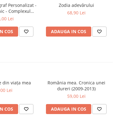
raf Personalizat -
Zodia adevărului
Fantom
-20%
ic - Complexul
68,90 Lei
148,0
 - Ediție limitată
,00 Lei
N COS
ADAUGA IN COS
ADAUG
se din viața mea
România mea. Cronica unei
Zăpada îns
-20%
dureri (2009-2013)
unui so
,00 Lei
Fr
59,00 Lei
63,5
N COS
ADAUGA IN COS
ADAUG