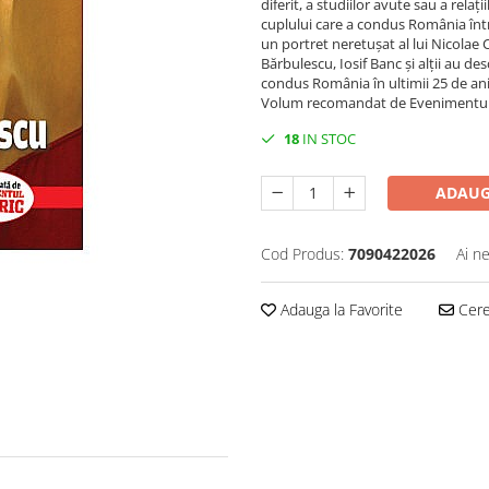
diferit, a studiilor avute sau a relaț
cuplului care a condus România într
un portret neretușat al lui Nicolae C
Bărbulescu, Iosif Banc și alții au des
condus România în ultimii 25 de an
Volum recomandat de Evenimentul 
18
IN STOC
ADAUG
Cod Produs:
7090422026
Ai n
Adauga la Favorite
Cere 