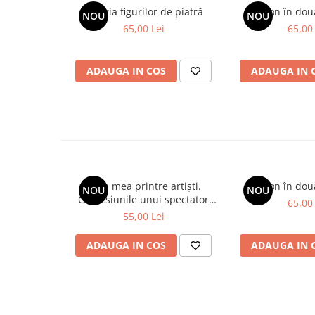
Galeria figurilor de piatră
Spion în dou
NOU
NOU
65,00 Lei
65,00 
ADAUGA IN COS
ADAUGA IN 
Viața mea printre artiști.
Spion în dou
NOU
NOU
Confesiunile unui spectator
65,00 
fidel
55,00 Lei
ADAUGA IN COS
ADAUGA IN 