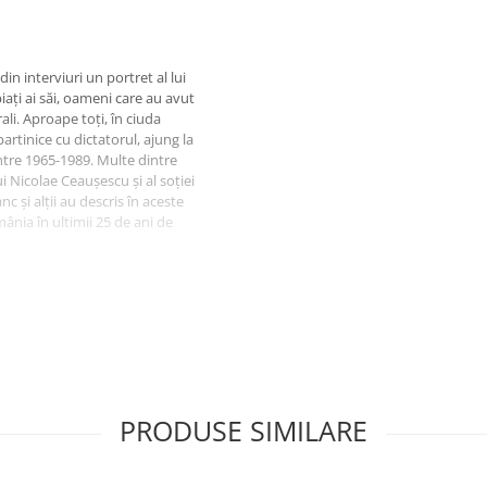
in interviuri un portret al lui
ați ai săi, oameni care au avut
ali. Aproape toți, în ciuda
 partinice cu dictatorul, ajung la
ntre 1965-1989. Multe dintre
ui Nicolae Ceaușescu și al soției
c și alții au descris în aceste
mânia în ultimii 25 de ani de
PRODUSE SIMILARE