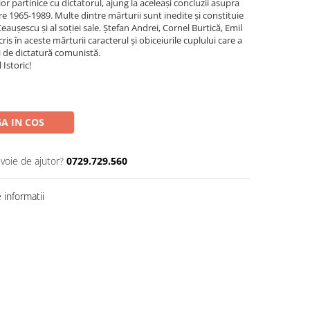
iilor partinice cu dictatorul, ajung la aceleași concluzii asupra
e 1965-1989. Multe dintre mărturii sunt inedite și constituie
eaușescu și al soției sale. Ștefan Andrei, Cornel Burtică, Emil
cris în aceste mărturii caracterul și obiceiurile cuplului care a
i de dictatură comunistă.
Istoric!
A IN COS
evoie de ajutor?
0729.729.560
informatii