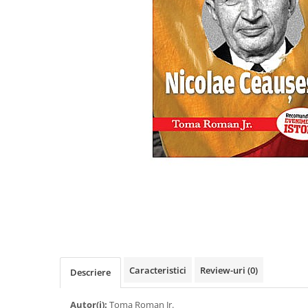
Eseistica
Filosofie
Gastronomie
Hobby
Istorie
Istorie/Critica
Jurnale/Memorii
Manuale scolare/Cursuri
Medicină
Poezie
Politică/Geopolitică
Proză
Psihologie
Caracteristici
Review-uri
(0)
Descriere
Sociologie
Autor(i):
Toma Roman Jr.