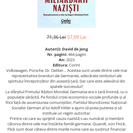
Istorie
Istorie/Critica
Jurnale/Memorii
Manuale scolare/Cursuri
71,36 Lei
57,09 Lei
Medicină
Autor(i):
David de Jong
Poezie
Nr. pagini:
464 pagini
An:
2023
Politică/Geopolitică
Editura:
Corint
Volkswagen, Porsche, Dr. Oetker… Acestea sunt unele dintre cele mai
Proză
reprezentative branduri ale Germaniei, adevărate simboluri ale
Psihologie
spiritului întreprinzător din această țară. Dar care este adevărul din
spatele succesului?
Sociologie
La sfârșitul Primului Război Mondial, Germania era o țară învinsă, cu o
populație sărăcită. Pe fondul crizei economico-sociale profunde și al
Spiritualitate/Ezoterism
fricii față de ascensiunea comuniștilor, Partidul Muncitoresc Național-
Sport
Socialist German al lui Adolf Hitler a ajuns să preia puterea și să
instituie un regim autoritar.
Stiinte/Educatie
Printre cei care au sprijinit cauza nazistă s-au numărat și membrii
câtorva dintre cele mai înstărite familii germane. Quandt, von Finck,
Flick sunt doar câteva dintre marile nume care au susținut financiar