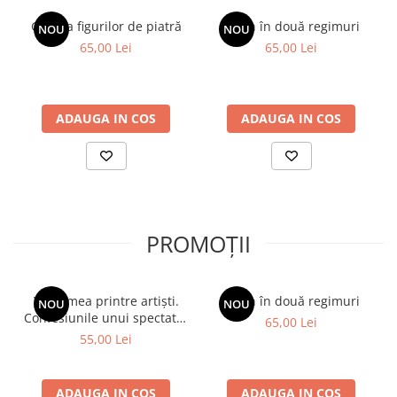
Galeria figurilor de piatră
Spion în două regimuri
NOU
NOU
65,00 Lei
65,00 Lei
ADAUGA IN COS
ADAUGA IN COS
PROMOȚII
Viața mea printre artiști.
Spion în două regimuri
NOU
NOU
Confesiunile unui spectator
65,00 Lei
fidel
55,00 Lei
ADAUGA IN COS
ADAUGA IN COS