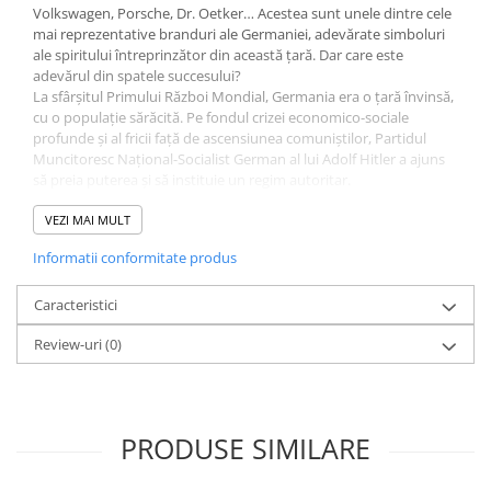
Volkswagen, Porsche, Dr. Oetker… Acestea sunt unele dintre cele
mai reprezentative branduri ale Germaniei, adevărate simboluri
ale spiritului întreprinzător din această țară. Dar care este
adevărul din spatele succesului?
La sfârșitul Primului Război Mondial, Germania era o țară învinsă,
cu o populație sărăcită. Pe fondul crizei economico-sociale
profunde și al fricii față de ascensiunea comuniștilor, Partidul
Muncitoresc Național-Socialist German al lui Adolf Hitler a ajuns
să preia puterea și să instituie un regim autoritar.
Printre cei care au sprijinit cauza nazistă s-au numărat și membrii
câtorva dintre cele mai înstărite familii germane. Quandt, von
VEZI MAI MULT
Finck, Flick sunt doar câteva dintre marile nume care au susținut
Informatii conformitate produs
financiar partidul lui Hitler, în schimbul unor facilități care le-au
permis să-și dezvolte afacerile și să-și sporească averile.
Prin intermediul remarcabilei investigații realizate de ziaristul
Caracteristici
David de Jong în volumul Miliardarii naziști, vă invităm să
Review-uri
(0)
descoperiți trecutul întunecat al dinastiilor financiare care dețin
astăzi BMW, Volkswagen sau Porsche.
PRODUSE SIMILARE