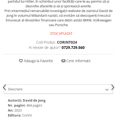
partidul lui Hitler, în schimbul unor facilități care le-au permis să-și
dezvolte afacerile și să-și sporească averile.
Prin intermediul remarcabilei investigații realizate de ziaristul David de
Jong în volumul Miliardarii naziști, vă invităm să descoperiți trecutul
întunecat al dinastiilor financiare care dețin astăzi BMW, Volkswagen
sau Porsche.
STOC EPUIZAT
Cod Produs:
CORINT024
Ai nevoie de ajutor?
0729.729.560
Adauga la Favorite
Cere informatii
Descriere
Autor(i):
David de Jong
Nr. pagini:
464 pagini
An:
2023
Editura:
Corint