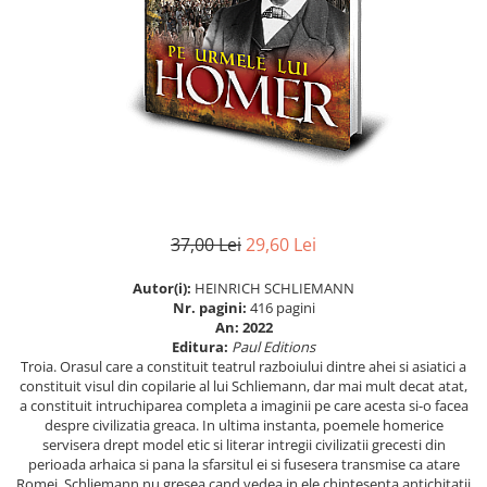
Istorie
Istorie/Critica
Jurnale/Memorii
Manuale scolare/Cursuri
Medicină
Poezie
Politică/Geopolitică
37,00 Lei
29,60 Lei
Proză
Autor(i):
HEINRICH SCHLIEMANN
Psihologie
Nr. pagini:
416 pagini
Sociologie
An:
2022
Editura:
Paul Editions
Spiritualitate/Ezoterism
Troia. Orasul care a constituit teatrul razboiului dintre ahei si asiatici a
constituit visul din copilarie al lui Schliemann, dar mai mult decat atat,
Sport
a constituit intruchiparea completa a imaginii pe care acesta si-o facea
despre civilizatia greaca. In ultima instanta, poemele homerice
Stiinte/Educatie
servisera drept model etic si literar intregii civilizatii grecesti din
perioada arhaica si pana la sfarsitul ei si fusesera transmise ca atare
Romei. Schliemann nu gresea cand vedea in ele chintesenta antichitatii