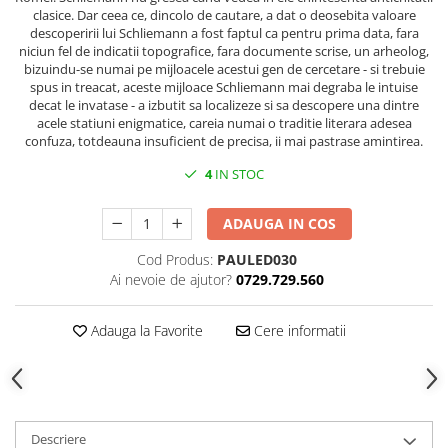
clasice. Dar ceea ce, dincolo de cautare, a dat o deosebita valoare
descoperirii lui Schliemann a fost faptul ca pentru prima data, fara
niciun fel de indicatii topografice, fara documente scrise, un arheolog,
bizuindu-se numai pe mijloacele acestui gen de cercetare - si trebuie
spus in treacat, aceste mijloace Schliemann mai degraba le intuise
decat le invatase - a izbutit sa localizeze si sa descopere una dintre
acele statiuni enigmatice, careia numai o traditie literara adesea
confuza, totdeauna insuficient de precisa, ii mai pastrase amintirea.
4
IN STOC
ADAUGA IN COS
Cod Produs:
PAULED030
Ai nevoie de ajutor?
0729.729.560
Adauga la Favorite
Cere informatii
Descriere