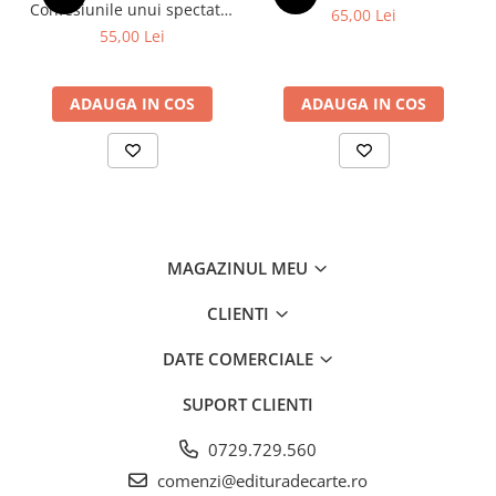
Confesiunile unui spectator
65,00 Lei
fidel
55,00 Lei
ADAUGA IN COS
ADAUGA IN COS
MAGAZINUL MEU
CLIENTI
DATE COMERCIALE
SUPORT CLIENTI
0729.729.560
comenzi@edituradecarte.ro