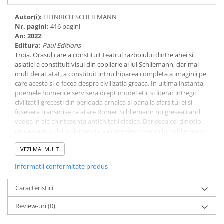
Autor(i):
HEINRICH SCHLIEMANN
Nr. pagini:
416 pagini
An:
2022
Editura:
Paul Editions
Troia. Orasul care a constituit teatrul razboiului dintre ahei si
asiatici a constituit visul din copilarie al lui Schliemann, dar mai
mult decat atat, a constituit intruchiparea completa a imaginii pe
care acesta si-o facea despre civilizatia greaca. In ultima instanta,
poemele homerice servisera drept model etic si literar intregii
civilizatii grecesti din perioada arhaica si pana la sfarsitul ei si
fusesera transmise ca atare Romei. Schliemann nu gresea cand
vedea in ele chintesenta antichitatii clasice. Dar ceea ce, dincolo
de cautare, a dat o deosebita valoare descoperirii lui Schliemann
a fost faptul ca pentru prima data, fara niciun fel de indicatii
topografice, fara documente scrise, un arheolog, bizuindu-se
VEZI MAI MULT
numai pe mijloacele acestui gen de cercetare - si trebuie spus in
Informatii conformitate produs
treacat, aceste mijloace Schliemann mai degraba le intuise decat
le invatase - a izbutit sa localizeze si sa descopere una dintre acele
statiuni enigmatice, careia numai o traditie literara adesea
Caracteristici
confuza, totdeauna insuficient de precisa, ii mai pastrase
Review-uri
(0)
amintirea.