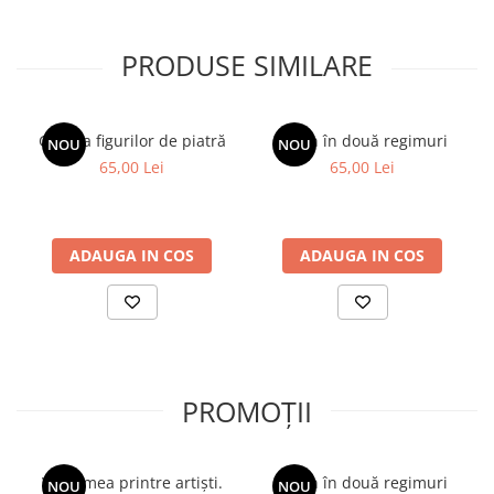
PRODUSE SIMILARE
Galeria figurilor de piatră
Spion în două regimuri
NOU
NOU
65,00 Lei
65,00 Lei
ADAUGA IN COS
ADAUGA IN COS
PROMOȚII
Viața mea printre artiști.
Spion în două regimuri
NOU
NOU