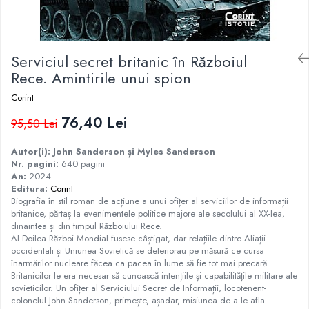
Istorie
Istorie/Critica
Serviciul secret britanic în Războiul
Jurnale/Memorii
Rece. Amintirile unui spion
Manuale scolare/Cursuri
Corint
Medicină
76,40 Lei
Poezie
95,50 Lei
Politică/Geopolitică
Autor(i): John Sanderson și Myles Sanderson
Nr. pagini:
640 pagini
Proză
An:
2024
Psihologie
Editura:
Corint
Biografia în stil roman de acțiune a unui ofițer al serviciilor de informații
Sociologie
britanice, părtaș la evenimentele politice majore ale secolului al XX-lea,
dinaintea și din timpul Războiului Rece.
Spiritualitate/Ezoterism
Al Doilea Război Mondial fusese câștigat, dar relațiile dintre Aliații
Sport
occidentali și Uniunea Sovietică se deteriorau pe măsură ce cursa
înarmărilor nucleare făcea ca pacea în lume să fie tot mai precară.
Stiinte/Educatie
Britanicilor le era necesar să cunoască intențiile și capabilitățile militare ale
sovieticilor. Un ofițer al Serviciului Secret de Informații, locotenent-
colonelul John Sanderson, primește, așadar, misiunea de a le afla.