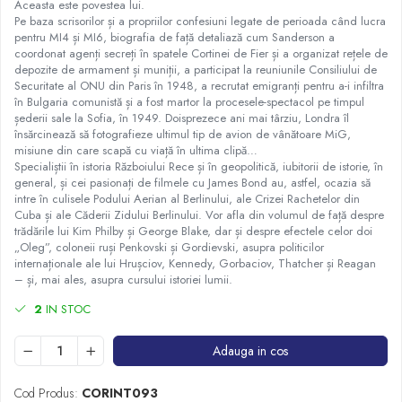
Aceasta este povestea lui.
Pe baza scrisorilor și a propriilor confesiuni legate de perioada când lucra
pentru MI4 și MI6, biografia de față detaliază cum Sanderson a
coordonat agenți secreți în spatele Cortinei de Fier și a organizat rețele de
depozite de armament și muniții, a participat la reuniunile Consiliului de
Securitate al ONU din Paris în 1948, a recrutat emigranți pentru a-i infiltra
în Bulgaria comunistă și a fost martor la procesele-spectacol pe timpul
șederii sale la Sofia, în 1949. Doisprezece ani mai târziu, Londra îl
însărcinează să fotografieze ultimul tip de avion de vânătoare MiG,
misiune din care scapă cu viață în ultima clipă…
Specialiștii în istoria Războiului Rece și în geopolitică, iubitorii de istorie, în
general, și cei pasionați de filmele cu James Bond au, astfel, ocazia să
intre în culisele Podului Aerian al Berlinului, ale Crizei Rachetelor din
Cuba și ale Căderii Zidului Berlinului. Vor afla din volumul de față despre
trădările lui Kim Philby și George Blake, dar și despre efectele celor doi
„Oleg”, coloneii ruși Penkovski și Gordievski, asupra politicilor
internaționale ale lui Hrușciov, Kennedy, Gorbaciov, Thatcher și Reagan
– și, mai ales, asupra cursului istoriei lumii.
2
IN STOC
Adauga in cos
Cod Produs:
CORINT093