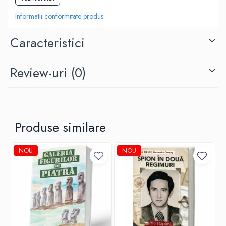
de a le afla. Aceasta este povestea lui.
Informatii conformitate produs
Pe baza scrisorilor și a propriilor confesiuni legate de perioada
când lucra pentru MI4 și MI6, biografia de față detaliază cum
Caracteristici
Sanderson a coordonat agenți secreți în spatele Cortinei de Fier și
a organizat rețele de depozite de armament și muniții, a participat
la reuniunile Consiliului de Securitate al ONU din Paris în 1948, a
Review-uri
recrutat emigranți pentru a-i infiltra în Bulgaria comunistă și a fost
(0)
martor la procesele-spectacol pe timpul șederii sale la Sofia, în
1949. Doisprezece ani mai târziu, Londra îl însărcinează să
fotografieze ultimul tip de avion de vânătoare MiG, misiune din
care scapă cu viață în ultima clipă…
Specialiștii în istoria Războiului Rece și în geopolitică, iubitorii de
Produse similare
istorie, în general, și cei pasionați de filmele cu James Bond au,
astfel, ocazia să intre în culisele Podului Aerian al Berlinului, ale
Crizei Rachetelor din Cuba și ale Căderii Zidului Berlinului. Vor
NOU
NOU
afla din volumul de față despre trădările lui Kim Philby și George
Blake, dar și despre efectele celor doi „Oleg”, coloneii ruși
Penkovski și Gordievski, asupra politicilor internaționale ale lui
Hrușciov, Kennedy, Gorbaciov, Thatcher și Reagan – și, mai ales,
asupra cursului istoriei lumii.