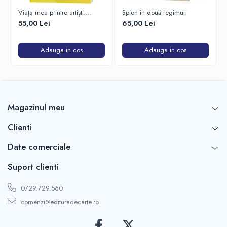
Viața mea printre artiști.
Spion în două regimuri
Confesiunile unui spectator
55,00 Lei
65,00 Lei
fidel
Adauga in cos
Adauga in cos
Magazinul meu
Clienti
Date comerciale
Suport clienti
0729.729.560
comenzi@edituradecarte.ro