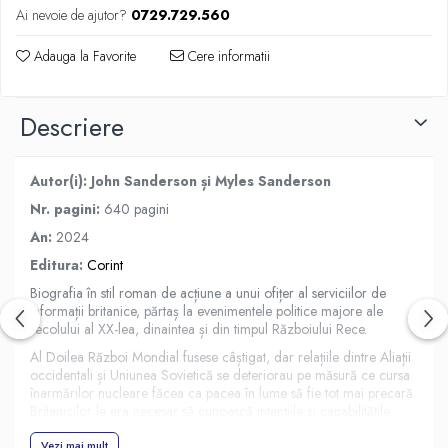
Ai nevoie de ajutor?
0729.729.560
Adauga la Favorite
Cere informatii
Descriere
Autor(i): John Sanderson și Myles Sanderson
Nr. pagini:
640 pagini
An:
2024
Editura:
Corint
Biografia în stil roman de acțiune a unui ofițer al serviciilor de
informații britanice, părtaș la evenimentele politice majore ale
secolului al XX-lea, dinaintea și din timpul Războiului Rece.
Al Doilea Război Mondial fusese câștigat, dar relațiile dintre Aliații
occidentali și Uniunea Sovietică se deteriorau pe măsură ce cursa
înarmărilor nucleare făcea ca pacea în lume să fie tot mai precară.
Britanicilor le era necesar să cunoască intențiile și capabilitățile
militare ale sovieticilor. Un ofițer al Serviciului Secret de Informații,
locotenent-colonelul John Sanderson, primește, așadar, misiunea
Vezi mai mult