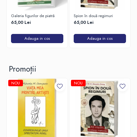
Galeria figurilor de piatră
Spion în două regimuri
65,00 Lei
65,00 Lei
Adauga in cos
Adauga in cos
Promoții
NOU
NOU