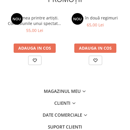
Viața mea printre artiști.
Spion în două regimuri
NOU
NOU
Confesiunile unui spectator
65,00 Lei
fidel
55,00 Lei
ADAUGA IN COS
ADAUGA IN COS
MAGAZINUL MEU
CLIENTI
DATE COMERCIALE
SUPORT CLIENTI