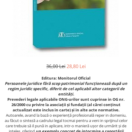
Istorie
Istorie/Critica
Jurnale/Memorii
Manuale scolare/Cursuri
Medicină
Poezie
Politică/Geopolitică
36,00 Lei
28,80 Lei
Proză
Editura:
Monitorul Oficial
Psihologie
Persoanele juridice fără scop patrimonial funcționează după un
Sociologie
regim juridic specific, diferit de cel aplicabil altor categorii de
entități.
Spiritualitate/Ezoterism
Prevederi legale aplicabile ONG-urilor sunt cuprinse in OG nr.
26/2000 cu privire la asociaţii şi fundaţii (al cărei conținut
Sport
actualizat este inclus in carte) și in alte acte normative.
Autoarele, avand la bază o experiență profesională reper in domeniu,
Stiinte/Educatie
au făcut o sinteză a cadrului legal tocmai pentru a veni in sprijinul celor
care trebuie să il pună in aplicare, intr-o manieră ușor de urmărit și de
ințeles, oferind
un
exemplu concret de intocmire a raportării