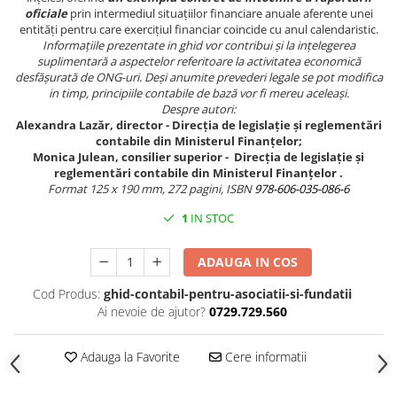
oficiale
prin intermediul situațiilor financiare anuale aferente unei
entități pentru care exercițiul financiar coincide cu anul calendaristic.
Informațiile prezentate in
ghid
vor contribui și la ințelegerea
suplimentară a aspectelor referitoare la activitatea economică
desfășurată de ONG-uri. Deși anumite prevederi legale se pot modifica
in timp, principiile contabile de bază vor fi mereu aceleași.
Despre autori:
Alexandra Lazăr, director - Direcţia de legislaţie şi reglementări
contabile din Ministerul Finanțelor;
Monica Julean, consilier superior - Direcţia de legislaţie şi
reglementări contabile din Ministerul Finanțelor .
Format 125 x 190 mm,
272 pagini, ISBN
978-606-035-086-6
1
IN STOC
ADAUGA IN COS
Cod Produs:
ghid-contabil-pentru-asociatii-si-fundatii
Ai nevoie de ajutor?
0729.729.560
Adauga la Favorite
Cere informatii