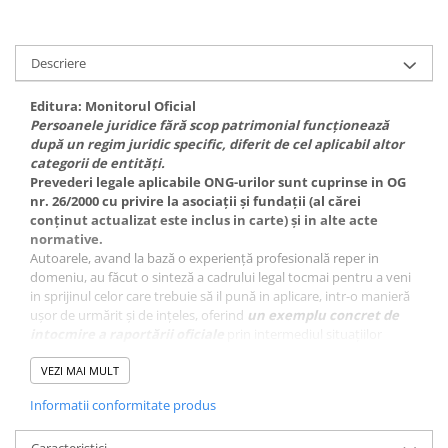
Descriere
Editura:
Monitorul Oficial
Persoanele juridice fără scop patrimonial funcționează
după un regim juridic specific, diferit de cel aplicabil altor
categorii de entități.
Prevederi legale aplicabile ONG-urilor sunt cuprinse in OG
nr. 26/2000 cu privire la asociaţii şi fundaţii (al cărei
conținut actualizat este inclus in carte) și in alte acte
normative.
Autoarele, avand la bază o experiență profesională reper in
domeniu, au făcut o sinteză a cadrului legal tocmai pentru a veni
in sprijinul celor care trebuie să il pună in aplicare, intr-o manieră
ușor de urmărit și de ințeles, oferind
un
exemplu concret de
intocmire a raportării oficiale
prin intermediul situațiilor
financiare anuale aferente unei entități pentru care exercițiul
financiar coincide cu anul calendaristic.
VEZI MAI MULT
Informațiile prezentate in
ghid
vor contribui și la ințelegerea
Informatii conformitate produs
suplimentară a aspectelor referitoare la activitatea economică
desfășurată de ONG-uri. Deși anumite prevederi legale se pot