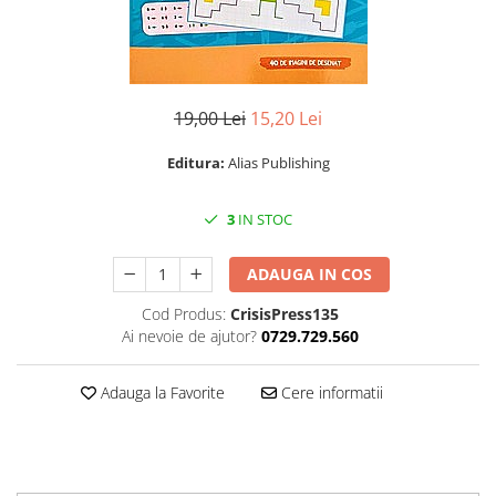
Istorie
Istorie/Critica
Jurnale/Memorii
19,00 Lei
15,20 Lei
Manuale scolare/Cursuri
Medicină
Editura:
Alias Publishing
Poezie
3
IN STOC
Politică/Geopolitică
Proză
ADAUGA IN COS
Psihologie
Cod Produs:
CrisisPress135
Sociologie
Ai nevoie de ajutor?
0729.729.560
Spiritualitate/Ezoterism
Adauga la Favorite
Cere informatii
Sport
Stiinte/Educatie