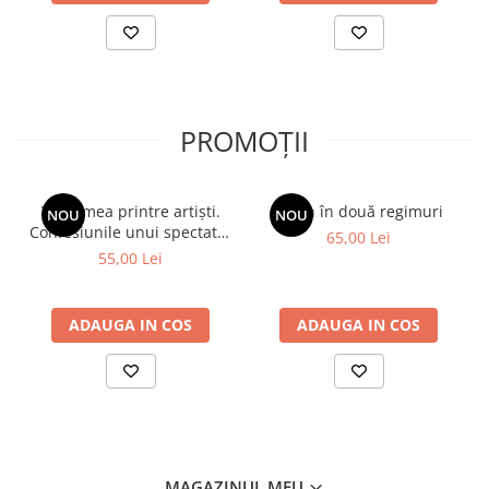
PROMOȚII
Viața mea printre artiști.
Spion în două regimuri
NOU
NOU
Confesiunile unui spectator
65,00 Lei
fidel
55,00 Lei
ADAUGA IN COS
ADAUGA IN COS
MAGAZINUL MEU