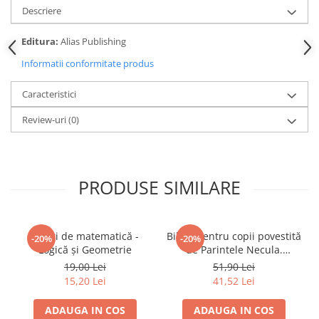
Descriere
Editura:
Alias Publishing
Informatii conformitate produs
Caracteristici
Review-uri
(0)
PRODUSE SIMILARE
Jocuri de matematică -
Biblia pentru copii povestită
-20%
-20%
Logică și Geometrie
de Parintele Necula.
Nașterea, copilăria și
19,00 Lei
51,90 Lei
botezul Mântuitorului
15,20 Lei
41,52 Lei
ADAUGA IN COS
ADAUGA IN COS