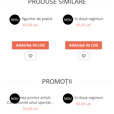
PRODUSE SIMILARE
Galeria figurilor de piatră
Spion în două regimuri
NOU
NOU
65,00 Lei
65,00 Lei
ADAUGA IN COS
ADAUGA IN COS
PROMOȚII
Viața mea printre artiști.
Spion în două regimuri
NOU
NOU
Confesiunile unui spectator
65,00 Lei
fidel
55,00 Lei