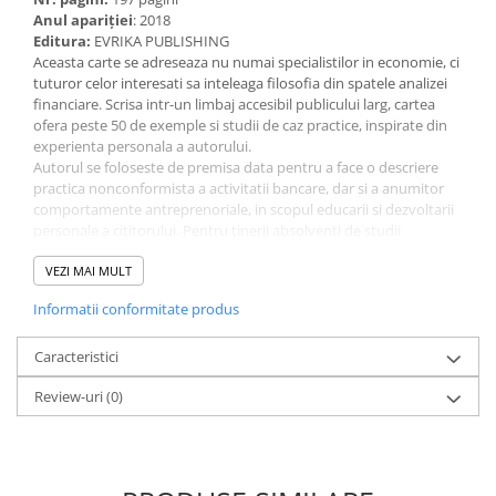
Anul apariţiei
: 2018
Editura:
EVRIKA PUBLISHING
Aceasta carte se adreseaza nu numai specialistilor in economie, ci
tuturor celor interesati sa inteleaga filosofia din spatele analizei
financiare. Scrisa intr-un limbaj accesibil publicului larg, cartea
ofera peste 50 de exemple si studii de caz practice, inspirate din
experienta personala a autorului.
Autorul se foloseste de premisa data pentru a face o descriere
practica nonconformista a activitatii bancare, dar si a anumitor
comportamente antreprenoriale, in scopul educarii si dezvoltarii
personale a cititorului. Pentru tinerii absolventi de studii
universitare, dar si pentru managerii si antreprenorii cu
experienta, cartea reprezinta un indrumar unic, intr-o piata
VEZI MAI MULT
dominata de scrieri pur teoretice.
Informatii conformitate produs
Caracteristici
Review-uri
(0)