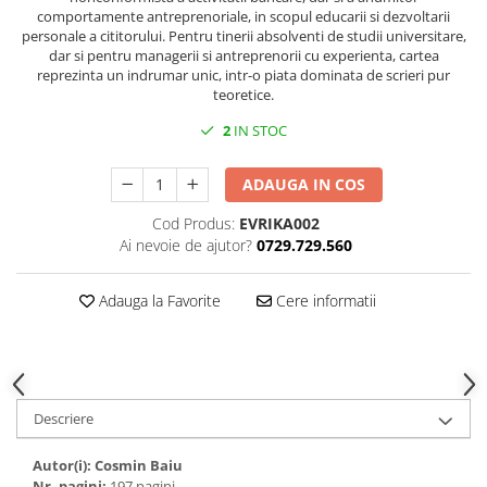
comportamente antreprenoriale, in scopul educarii si dezvoltarii
personale a cititorului. Pentru tinerii absolventi de studii universitare,
dar si pentru managerii si antreprenorii cu experienta, cartea
reprezinta un indrumar unic, intr-o piata dominata de scrieri pur
teoretice.
2
IN STOC
ADAUGA IN COS
Cod Produs:
EVRIKA002
Ai nevoie de ajutor?
0729.729.560
Adauga la Favorite
Cere informatii
Descriere
Autor(i): Cosmin Baiu
Nr. pagini:
197 pagini