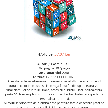
Istorie
Istorie/Critica
Jurnale/Memorii
Manuale scolare/Cursuri
Medicină
Poezie
Politică/Geopolitică
47,46 Lei
37,97 Lei
Proză
Autor(i): Cosmin Baiu
Psihologie
Nr. pagini:
197 pagini
Sociologie
Anul apariţiei
: 2018
Editura:
EVRIKA PUBLISHING
Spiritualitate/Ezoterism
Aceasta carte se adreseaza nu numai specialistilor in economie, ci
tuturor celor interesati sa inteleaga filosofia din spatele analizei
Sport
financiare. Scrisa intr-un limbaj accesibil publicului larg, cartea ofera
peste 50 de exemple si studii de caz practice, inspirate din experienta
Stiinte/Educatie
personala a autorului.
Autorul se foloseste de premisa data pentru a face o descriere practica
nonconformista a activitatii bancare, dar si a anumitor