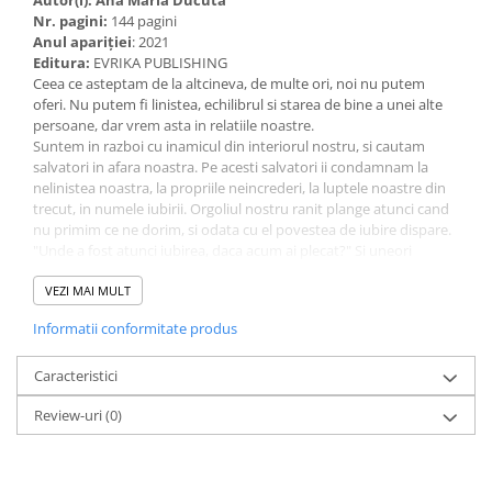
Autor(i): Ana Maria Ducuta
Nr. pagini:
144 pagini
Anul apariţiei
: 2021
Editura:
EVRIKA PUBLISHING
Ceea ce asteptam de la altcineva, de multe ori, noi nu putem
oferi. Nu putem fi linistea, echilibrul si starea de bine a unei alte
persoane, dar vrem asta in relatiile noastre.
Suntem in razboi cu inamicul din interiorul nostru, si cautam
salvatori in afara noastra. Pe acesti salvatori ii condamnam la
nelinistea noastra, la propriile neincrederi, la luptele noastre din
trecut, in numele iubirii. Orgoliul nostru ranit plange atunci cand
nu primim ce ne dorim, si odata cu el povestea de iubire dispare.
"Unde a fost atunci iubirea, daca acum ai plecat?" Si uneori
raspunsul e ca a plecat nu de langa tine, ci de langa orgoliul tau,
care va inghitea pe amandoi.
VEZI MAI MULT
Daca dam ego-ul la o parte, ne vedem pe noi, pe cei care iubesc
Informatii conformitate produs
cu adevarat, care simt, care cred, care invata permanent despre ei
si ceilalti.
Daca hranim ego-ul si il aparam de adevar cu pretul propriei
Caracteristici
identitati, ne trezim ca am otravit nu doar iubirea, ci tot ceea ce
Review-uri
(0)
ne usureaza, bucura si ghideaza existenta: sufletul nostru.