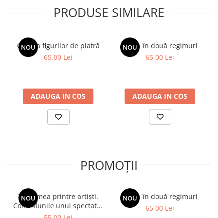
PRODUSE SIMILARE
Galeria figurilor de piatră
Spion în două regimuri
NOU
NOU
65,00 Lei
65,00 Lei
ADAUGA IN COS
ADAUGA IN COS
PROMOȚII
Viața mea printre artiști.
Spion în două regimuri
NOU
NOU
Confesiunile unui spectator
65,00 Lei
fidel
55,00 Lei