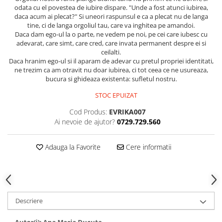
Spiritualitate/Ezoterism
odata cu el povestea de iubire dispare. "Unde a fost atunci iubirea,
daca acum ai plecat?" Si uneori raspunsul e ca a plecat nu de langa
Sport
tine, ci de langa orgoliul tau, care va inghitea pe amandoi.
Stiinte/Educatie
Daca dam ego-ul la o parte, ne vedem pe noi, pe cei care iubesc cu
adevarat, care simt, care cred, care invata permanent despre ei si
Noutăți
ceilalti.
Daca hranim ego-ul si il aparam de adevar cu pretul propriei identitati,
Cărți
ne trezim ca am otravit nu doar iubirea, ci tot ceea ce ne usureaza,
Reviste
bucura si ghideaza existenta: sufletul nostru.
Reviste
STOC EPUIZAT
Capital
Cod Produs:
EVRIKA007
Evenimentul Istoric
Ai nevoie de ajutor?
0729.729.560
Evenimentul istoric - editii
electronice
Adauga la Favorite
Cere informatii
Descriere