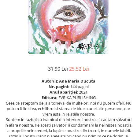
Eseistica
Filosofie
Gastronomie
Hobby
Istorie
Istorie/Critica
Jurnale/Memorii
31,90 Lei
25,52 Lei
Manuale scolare/Cursuri
Autor(i): Ana Maria Ducuta
Medicină
Nr. pagini:
144 pagini
Poezie
Anul apariţiei
: 2021
Editura:
EVRIKA PUBLISHING
Politică/Geopolitică
Ceea ce asteptam de la altcineva, de multe ori, noi nu putem oferi. Nu
putem fi linistea, echilibrul si starea de bine a unei alte persoane, dar
Proză
vrem asta in relatiile noastre.
Suntem in razboi cu inamicul din interiorul nostru, si cautam salvatori
Psihologie
in afara noastra. Pe acesti salvatori ii condamnam la nelinistea noastra,
Sociologie
la propriile neincrederi, la luptele noastre din trecut, in numele iubirii.
Orgoliul nostru ranit plange atunci cand nu primim ce ne dorim, si