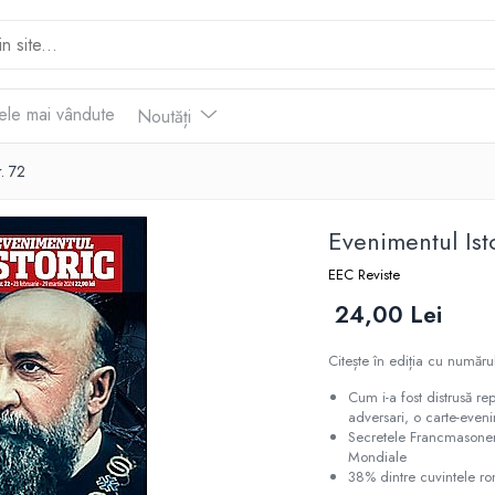
ele mai vândute
Noutăți
r. 72
Evenimentul Ist
EEC Reviste
24,00 Lei
Citește în ediția cu număru
Cum i-a fost distrusă rep
adversari, o carte-even
Secretele Francmasoneri
Mondiale
38% dintre cuvintele ro