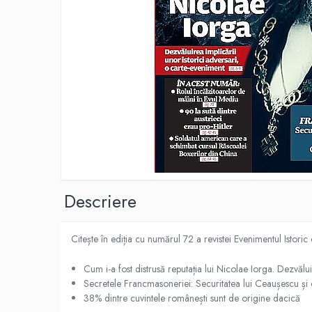
Eseistica
Filosofie
Gastronomie
Hobby
Istorie
Istorie/Critica
Jurnale/Memorii
Manuale scolare/Cursuri
Medicină
Descriere
Poezie
Politică/Geopolitică
Citește în ediția cu numărul 72 a revistei Evenimentul Istoric
Proză
Cum i-a fost distrusă reputația lui Nicolae Iorga. Dezvălui
Psihologie
Secretele Francmasoneriei: Securitatea lui Ceaușescu și 
Sociologie
38% dintre cuvintele românești sunt de origine dacică