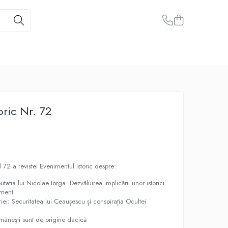
oric Nr. 72
l 72 a revistei Evenimentul Istoric despre:
utația lui Nicolae Iorga. Dezvăluirea implicării unor istorici
iment
ei: Securitatea lui Ceaușescu și conspirația Ocultei
mânești sunt de origine dacică