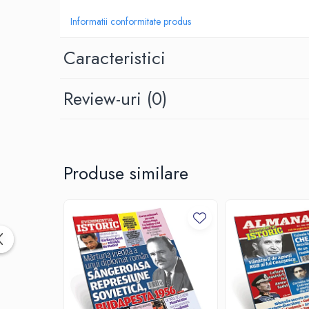
Spiritualitate/Ezoterism
Informatii conformitate produs
Sport
Stiinte/Educatie
Caracteristici
Noutăți
Cărți
Review-uri
(0)
Reviste
Reviste
Capital
Produse similare
Evenimentul Istoric
Evenimentul istoric - editii
electronice