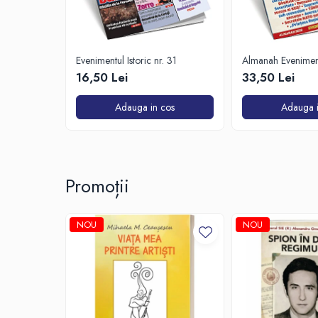
Evenimentul Istoric nr. 31
Almanah Eveniment
2020
16,50 Lei
33,50 Lei
Adauga in cos
Adauga i
Promoții
NOU
NOU