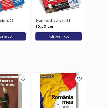
oric nr. 33
Evenimentul Istoric nr. 34
Evenimentul 
16,50 Lei
16,50 Le
ga in cos
Adauga in cos
A
-20%