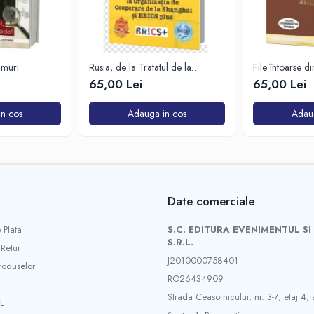
imuri
Rusia, de la Tratatul de la
File întoarse d
Varșovia la Organizația de
65,00 Lei
65,00 Lei
Cooperare de la Shanghai și
BRICS plus
n cos
Adauga in cos
Adau
Date comerciale
 Plata
S.C. EDITURA EVENIMENTUL SI
S.R.L.
 Retur
J2010000758401
roduselor
RO26434909
Strada Ceasornicului, nr. 3-7, etaj 4, 
L