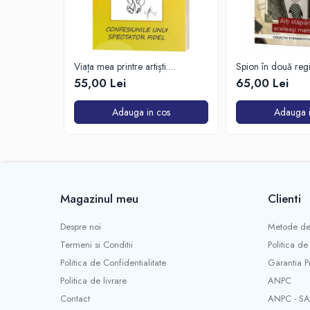
Viața mea printre artiști.
Spion în două reg
Confesiunile unui spectator fidel
55,00 Lei
65,00 Lei
Adauga in cos
Adauga i
Magazinul meu
Clienti
Despre noi
Metode de
Termeni si Conditii
Politica de
Politica de Confidentialitate
Garantia P
Politica de livrare
ANPC
Contact
ANPC - SA