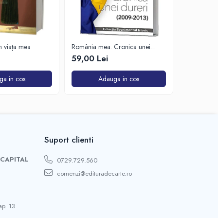
in viața mea
România mea. Cronica unei
Zăpada îns
dureri (2009-2013)
unui soldat
59,00 Lei
63,50 Lei
de Est
ga in cos
Adauga in cos
A
Suport clienti
 CAPITAL
0729.729.560
comenzi@edituradecarte.ro
ap. 13