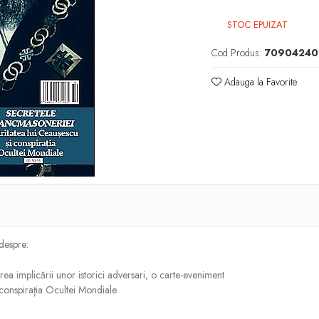
STOC EPUIZAT
Cod Produs:
70904240
Adauga la Favorite
 despre:
rea implicării unor istorici adversari, o carte-eveniment
conspirația Ocultei Mondiale